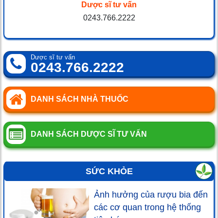
Dược sĩ tư vấn
0243.766.2222
Dược sĩ tư vấn
0243.766.2222
DANH SÁCH NHÀ THUỐC
DANH SÁCH DƯỢC SĨ TƯ VẤN
SỨC KHỎE
Ảnh hưởng của rượu bia đến
các cơ quan trong hệ thống