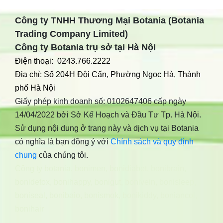
Công ty TNHH Thương Mại Botania (Botania
Trading Company Limited)
Công ty Botania trụ sở tại Hà Nội
Điện thoại: 0243.766.2222
Điạ chỉ: Số 204H Đội Cấn, Phường Ngọc Hà, Thành
phố Hà Nội
Giấy phép kinh doanh số: 0102647406 cấp ngày
14/04/2022 bởi Sở Kế Hoạch và Đầu Tư Tp. Hà Nội.
Sử dụng nội dung ở trang này và dịch vụ tại Botania
có nghĩa là bạn đồng ý với
Chính sách và quy định
chung
của chúng tôi.
Công ty botania
,
bonimen
,
bonidiabet
,
bonibrain
,
bonidetox
,
bonihappy
,
bonigut
,
bonivein
,
bonisleep
,
boniseal
,
bonibaio
,
bonismok
,
bonikiddy
,
boniancol
,
bonihair