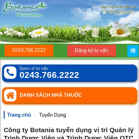
0243.766.2222
Đăng ký tư vấn
Dược sĩ tư vấn
0243.766.2222
DANH SÁCH NHÀ THUỐC
Trang chủ
Tuyển Dụng
Công ty Botania tuyển dụng vị trí Quản lý
Trình Dược Viên và Trình Dược Viên OTC