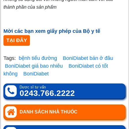
thành phần của sản phẩm
Mời các bạn xem giấy phép của Bộ y tế
TẠI ĐÂY
Tags:
bệnh tiểu đường
BoniDiabet bán ở đâu
BoniDiabet giá bao nhiêu
BoniDiabet có tốt
không
BoniDiabet
Dược sĩ tư vấn
0243.766.2222
DANH SÁCH NHÀ THUỐC