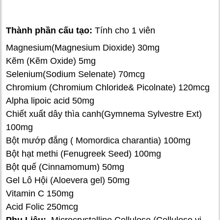
Thành phần cấu tạo:
Tính cho 1 viên
Magnesium(Magnesium Dioxide) 30mg
Kẽm (Kẽm Oxide) 5mg
Selenium(Sodium Selenate) 70mcg
Chromium (Chromium Chloride& Picolnate) 120mcg
Alpha lipoic acid 50mg
Chiết xuất dây thìa canh(Gymnema Sylvestre Ext)
100mg
Bột mướp đắng ( Momordica charantia) 100mg
Bột hạt methi (Fenugreek Seed) 100mg
Bột quế (Cinnamomum) 50mg
Gel Lô Hội (Aloevera gel) 50mg
Vitamin C 150mg
Acid Folic 250mcg
Phụ Liệu:
Microcrystalline Cellulose (Cellulose vi