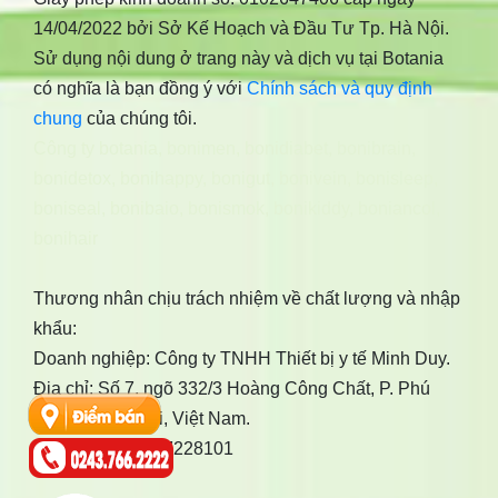
14/04/2022 bởi Sở Kế Hoạch và Đầu Tư Tp. Hà Nội.
Sử dụng nội dung ở trang này và dịch vụ tại Botania
có nghĩa là bạn đồng ý với
Chính sách và quy định
chung
của chúng tôi.
Công ty botania
,
bonimen
,
bonidiabet
,
bonibrain
,
bonidetox
,
bonihappy
,
bonigut
,
bonivein
,
bonisleep
,
boniseal
,
bonibaio
,
bonismok
,
bonikiddy
,
boniancol
,
bonihair
Thương nhân chịu trách nhiệm về chất lượng và nhập
khẩu:
Doanh nghiệp: Công ty TNHH Thiết bị y tế Minh Duy.
Địa chỉ: Số 7, ngõ 332/3 Hoàng Công Chất, P. Phú
Diễn, TP Hà Nội, Việt Nam.
Điện thoại: 02437228101