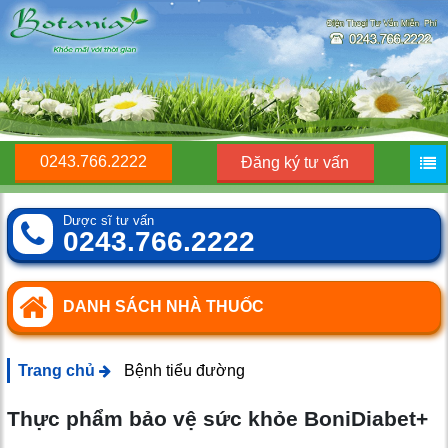
0243.766.2222
Đăng ký tư vấn
Dược sĩ tư vấn
0243.766.2222
DANH SÁCH NHÀ THUỐC
Trang chủ
Bệnh tiểu đường
Thực phẩm bảo vệ sức khỏe BoniDiabet+