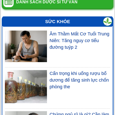
DANH SÁCH DƯỢC SĨ TƯ VẤN
SỨC KHỎE
Âm Thầm Mất Cơ Tuổi Trung
Niên: Tăng nguy cơ tiểu
đường tuýp 2
Cẩn trọng khi uống rượu bổ
dương để tăng sinh lực chốn
phòng the
Chứng ngủ rũ là gì? Cần làm