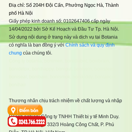
Điạ chỉ: Số 204H Đội Cấn, Phường Ngọc Hà, Thành
phố Hà Nội
Giấy phép kinh doanh số: 0102647406 cấp ngày
14/04/2022 bởi Sở Kế Hoạch và Đầu Tư Tp. Hà Nội.
Sử dụng nội dung ở trang này và dịch vụ tại Botania
có nghĩa là bạn đồng ý với
Chính sách và quy định
chung
của chúng tôi.
Công ty botania
,
bonimen
,
bonidiabet
,
bonibrain
,
bonidetox
,
bonihappy
,
bonigut
,
bonivein
,
bonisleep
,
boniseal
,
bonibaio
,
bonismok
,
bonikiddy
,
boniancol
,
bonihair
Thương nhân chịu trách nhiệm về chất lượng và nhập
khẩu:
Doanh nghiệp: Công ty TNHH Thiết bị y tế Minh Duy.
Địa chỉ: Số 7, ngõ 332/3 Hoàng Công Chất, P. Phú