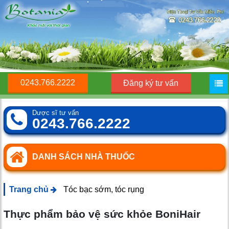
0243.766.2222
Đăng ký tư vấn
Dược sĩ tư vấn
0243.766.2222
DANH SÁCH NHÀ THUỐC
Trang chủ
Tóc bạc sớm, tóc rụng
Thực phẩm bảo vệ sức khỏe BoniHair