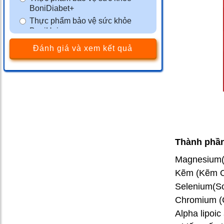
BoniDiabet+
Thực phẩm bảo vệ sức khỏe
BoniHair
Thực phẩm bảo vệ sức khỏe
Đánh giá và xem kết quả
BoniSleep+
Thực phẩm bảo vệ sức khỏe
BoniSeal+
Thực phẩm bảo vệ sức khỏe
BoniGut+
Màng phim tránh thai VCF
Thực phẩm bảo vệ sức khỏe
BoniMen
Thành phần
Thực phẩm bảo vệ sức khỏe
BoniBaio
Magnesium(
Thực phẩm bảo vệ sức khỏe
Kẽm (Kẽm O
BoniDetox
Selenium(S
Chromium (
Alpha lipoic