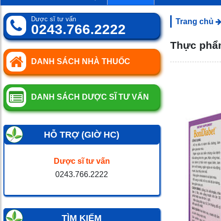
0
SP
Dược sĩ tư vấn
Trang chủ
0243.766.2222
Thực phẩm
DANH SÁCH NHÀ THUỐC
DANH SÁCH DƯỢC SĨ TƯ VẤN
HỖ TRỢ (GIỜ HC)
Dược sĩ tư vấn
0243.766.2222
TÌM KIẾM