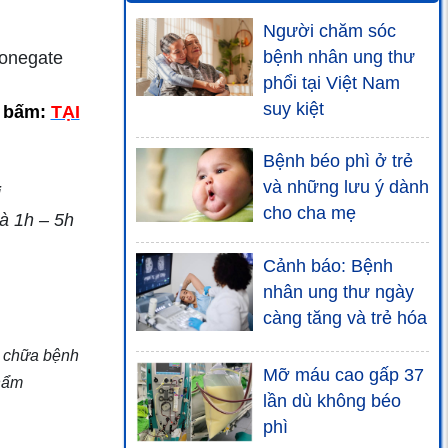
sức khỏe
Người chăm sóc
BoniDetox
bệnh nhân ung thư
tonegate
phổi tại Việt Nam
Thực phẩm bảo vệ
suy kiệt
g bấm:
TẠI
sức khỏe
BoniKiddy+
Bệnh béo phì ở trẻ
và những lưu ý dành
i
cho cha mẹ
à 1h – 5h
Thực phẩm bảo vệ
Cảnh báo: Bệnh
sức khỏe
nhân ung thư ngày
BoniGut+
càng tăng và trẻ hóa
c chữa bệnh
Mỡ máu cao gấp 37
hẩm
Nước súc miệng
lần dù không béo
Boni-Smok
phì