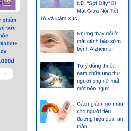
BoniVein+
Nữ: "Sợi Dây" Bí
Mật Giữa Nội Tiết
Tố Và Cảm Xúc
c phẩm
vệ sức
Thực phẩm bảo vệ
Những thay đổi ở
hỏe
sức khỏe BoniHair
mắt cảnh báo sớm
Diabet+
bệnh Alzheimer
30v
.000đ
Tự ý dùng thuốc
Thực phẩm bảo vệ
nam chữa ung thư,
sức khỏe
người phụ nữ mất
BoniBaiO+
một bên ngực
Cách giảm mỡ máu
cho người tiểu
Thực phẩm bảo vệ
đường hiệu quả, an
sức khỏe
toàn
BoniGut+