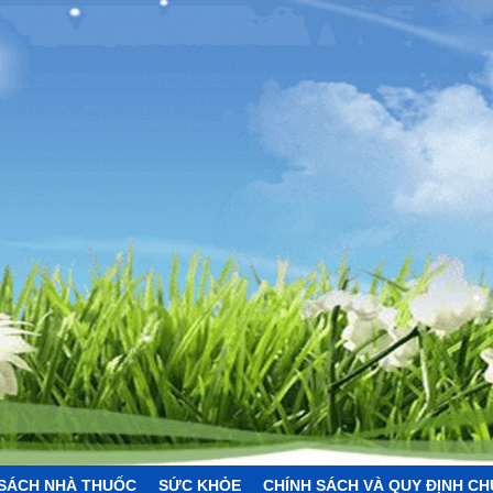
SÁCH NHÀ THUỐC
SỨC KHỎE
CHÍNH SÁCH VÀ QUY ĐỊNH C