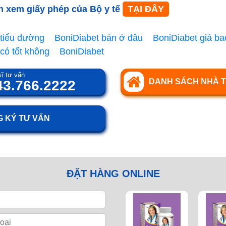
n xem giấy phép của Bộ y tế
TẠI ĐÂY
tiểu đường
BoniDiabet bán ở đâu
BoniDiabet giá ba
có tốt không
BoniDiabet
ĩ tư vấn
DANH SÁCH NHÀ 
43.766.2222
 KÝ TƯ VẤN
ĐẶT HÀNG ONLINE