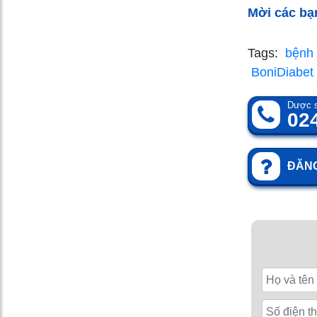
Mời các bạ
Tags:
bệnh 
BoniDiabet 
Dược s
02
ĐĂNG