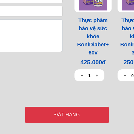
Thực phẩm
Thự
bảo vệ sức
bảo 
khỏe
k
BoniDiabet+
Boni
60v
425.000đ
250
ĐẶT HÀNG