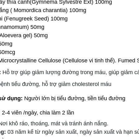
dây thìa canh(Gymnema Sylvestre Ext) 100mg
ng ( Momordica charantia) 100mg
hi (Fenugreek Seed) 100mg
innamomum) 50mg
(Aloevera gel) 50mg
150mg
250mcg
Microcrystalline Cellulose (Cellulose vi tinh thể). Fumed S
:
Hỗ trợ giúp giảm lượng đường trong máu, giúp giảm c
ệnh tiểu đường, hỗ trợ giảm cholesterol máu
sử dụng:
Người lớn bị tiểu đường, tiền tiểu đường
:
2-4 viên /ngày, chia làm 2 lần
Nơi khô ráo, thoáng, mát và tránh ánh nắng.
g:
03 năm kể từ ngày sản xuất, ngày sản xuất và hạn s