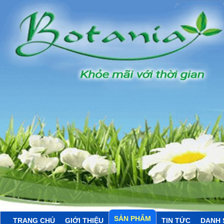
SẢN PHẨM
TRANG CHỦ
GIỚI THIỆU
TIN TỨC
DANH 