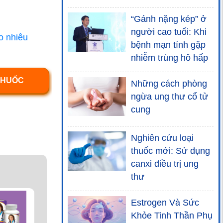
“Gánh nặng kép” ở
người cao tuổi: Khi
o nhiêu
bệnh mạn tính gặp
Thực phẩm bảo vệ
nhiễm trùng hô hấp
sức khỏe
BoniHappy+
THUỐC
Những cách phòng
ngừa ung thư cổ tử
cung
Thực phẩm bảo vệ
sức khỏe
Nghiên cứu loại
BoniDiabet+
thuốc mới: Sử dụng
canxi điều trị ung
thư
Thực phẩm bảo vệ
Estrogen Và Sức
sức khỏe
Khỏe Tinh Thần Phụ