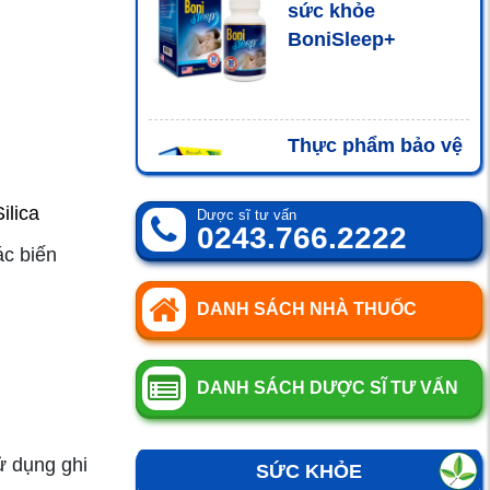
sức khỏe
BoniSleep+
Thực phẩm bảo vệ
sức khỏe
BoniVein+
ilica
Dược sĩ tư vấn
0243.766.2222
ác biến
Thực phẩm bảo vệ
DANH SÁCH NHÀ THUỐC
sức khỏe
BoniHappy+
DANH SÁCH DƯỢC SĨ TƯ VẤN
ử dụng ghi
Thực phẩm bảo vệ
SỨC KHỎE