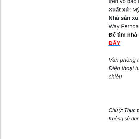
trên vỏ bao 
Xuất xứ
: M
Nhà sản xu
Way Ferndal
Để tìm nhà
ĐÂY
Văn phòng t
Điện thoại 
chiều
Chú ý: Thực p
Không sử dụn