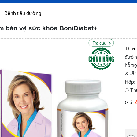
Bệnh tiểu đường
 bảo vệ sức khỏe BoniDiabet+
Thực 
đường
hỗ tr
Xuất
Hộp:
Th
Giá: