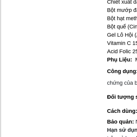
Chiết xuất 
Bột mướp đắ
Bột hạt met
Bột quế (C
Gel Lô Hội 
Vitamin C 
Acid Folic 
Phụ Liệu:
Công dụng
chứng của b
Đối tượng 
Cách dùng
Bảo quản:
Hạn sử dụn