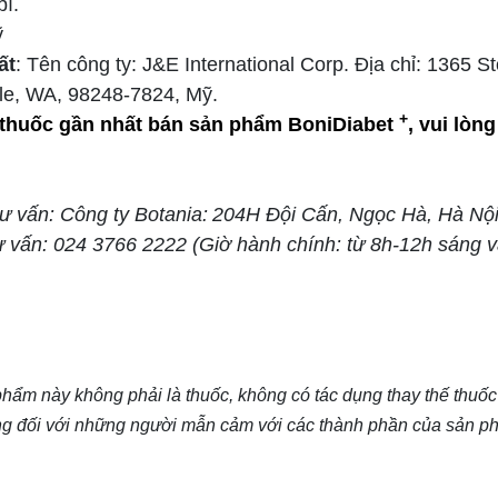
bì.
ỹ
ất
: Tên công ty: J&E International Corp. Địa chỉ: 1365 S
e, WA, 98248-7824, Mỹ.
+
 thuốc gần nhất bán sản phẩm BoniDiabet
, vui lòn
ư vấn:
Công ty Botania:
204H Đội Cấn, Ngọc Hà, Hà Nộ
tư vấn: 024 3766 2222 (Giờ hành chính: từ 8h-12h sáng v
hẩm này không phải là thuốc, không có tác dụng thay thế thuố
g đối với những người mẫn cảm với các thành phần của sản p