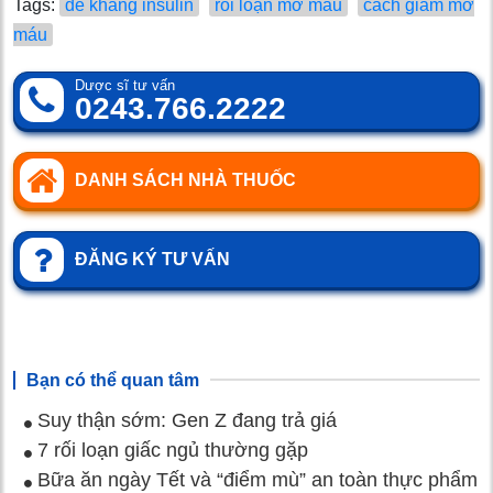
Tags:
đề kháng insulin
rối loạn mỡ máu
cách giảm mỡ
máu
Dược sĩ tư vấn
0243.766.2222
DANH SÁCH NHÀ THUỐC
ĐĂNG KÝ TƯ VẤN
Bạn có thể quan tâm
Suy thận sớm: Gen Z đang trả giá
7 rối loạn giấc ngủ thường gặp
Bữa ăn ngày Tết và “điểm mù” an toàn thực phẩm