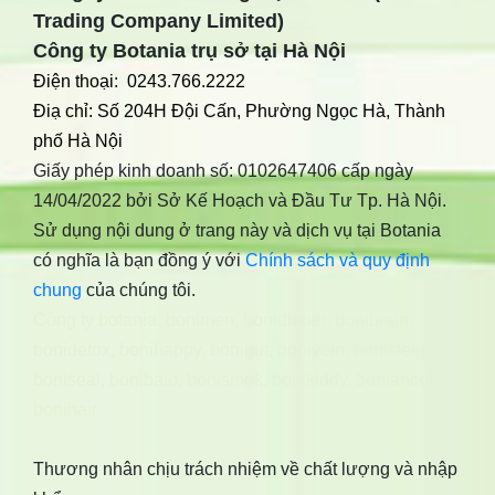
Trading Company Limited)
Công ty Botania trụ sở tại Hà Nội
Điện thoại: 0243.766.2222
Điạ chỉ: Số 204H Đội Cấn, Phường Ngọc Hà, Thành
phố Hà Nội
Giấy phép kinh doanh số: 0102647406 cấp ngày
14/04/2022 bởi Sở Kế Hoạch và Đầu Tư Tp. Hà Nội.
Sử dụng nội dung ở trang này và dịch vụ tại Botania
có nghĩa là bạn đồng ý với
Chính sách và quy định
chung
của chúng tôi.
Công ty botania
,
bonimen
,
bonidiabet
,
bonibrain
,
bonidetox
,
bonihappy
,
bonigut
,
bonivein
,
bonisleep
,
boniseal
,
bonibaio
,
bonismok
,
bonikiddy
,
boniancol
,
bonihair
Thương nhân chịu trách nhiệm về chất lượng và nhập