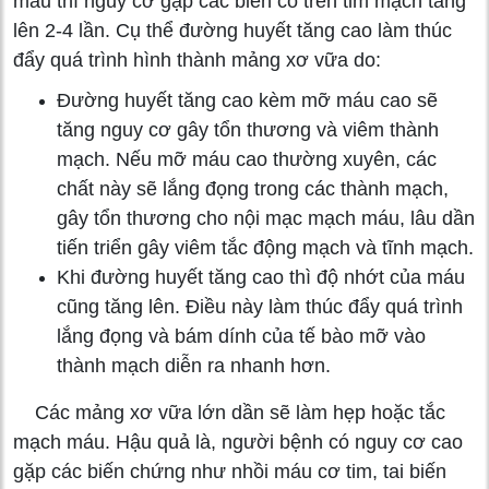
máu thì nguy cơ gặp các biến cố trên tim mạch tăng
lên 2-4 lần. Cụ thể đường huyết tăng cao làm thúc
đẩy quá trình hình thành mảng xơ vữa do:
Đường huyết tăng cao kèm mỡ máu cao sẽ
tăng nguy cơ gây tổn thương và viêm thành
mạch. Nếu mỡ máu cao thường xuyên, các
chất này sẽ lắng đọng trong các thành mạch,
gây tổn thương cho nội mạc mạch máu, lâu dần
tiến triển gây viêm tắc động mạch và tĩnh mạch.
Khi đường huyết tăng cao thì độ nhớt của máu
cũng tăng lên. Điều này làm thúc đẩy quá trình
lắng đọng và bám dính của tế bào mỡ vào
thành mạch diễn ra nhanh hơn.
Các mảng xơ vữa lớn dần sẽ làm hẹp hoặc tắc
mạch máu. Hậu quả là, người bệnh có nguy cơ cao
gặp các biến chứng như nhồi máu cơ tim, tai biến