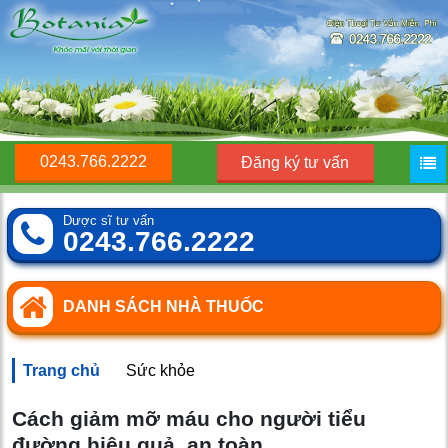
0243.766.2222
Đăng ký tư vấn
Dược sĩ tư vấn
0243.766.2222
DANH SÁCH NHÀ THUỐC
Trang chủ
Sức khỏe
Cách giảm mỡ máu cho người tiểu
đường hiệu quả, an toàn