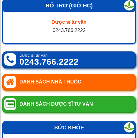
HỖ TRỢ (GIỜ HC)
Dược sĩ tư vấn
0243.766.2222
Dược sĩ tư vấn
0243.766.2222
DANH SÁCH NHÀ THUỐC
DANH SÁCH DƯỢC SĨ TƯ VẤN
SỨC KHỎE