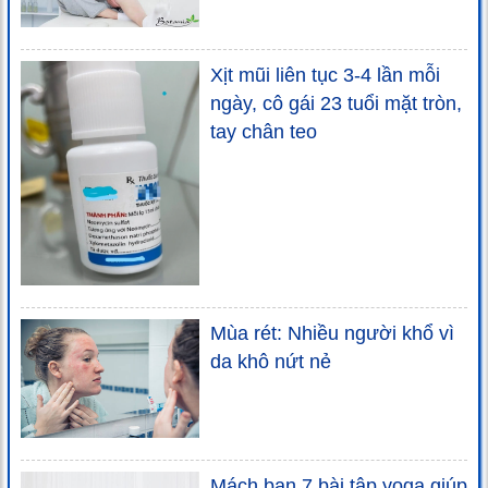
Xịt mũi liên tục 3-4 lần mỗi
ngày, cô gái 23 tuổi mặt tròn,
tay chân teo
Mùa rét: Nhiều người khổ vì
da khô nứt nẻ
Mách bạn 7 bài tập yoga giúp