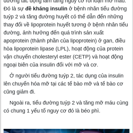
đường tác động làm tăng nguy cơ rối loạn mỡ máu.
Đó là sự
đề kháng insulin
ở bệnh nhân tiểu đường
tuýp 2 và tăng đường huyết có thể dẫn đến những
thay đổi về lipoprotein huyết tương ở bệnh nhân tiểu
đường, ảnh hưởng đến quá trình sản xuất
apoprotein (thành phần của lipoprotein) ở gan, điều
hòa lipoprotein lipase (LPL), hoạt động của protein
vận chuyển cholesteryl ester (CETP) và hoạt động
ngoại biên của insulin đối với mỡ và cơ.
Ở người tiểu đường tuýp 2, tác dụng của insulin
lên chuyển hóa mỡ tại các tế bào mỡ và tế bào cơ
cũng giảm đi.
Ngoài ra, tiểu đường tuýp 2 và tăng mỡ máu cùng
có chung 1 yếu tố nguy cơ đó là béo phì.