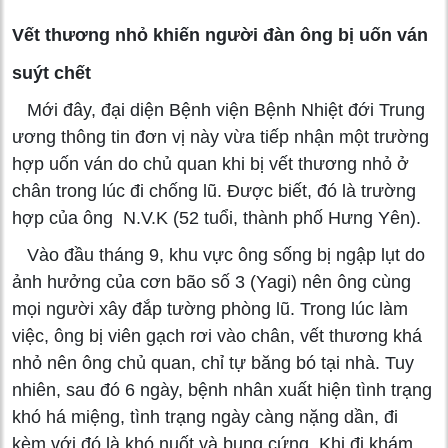
Vết thương nhỏ khiến người đàn ông bị uốn ván
suýt chết
Mới đây, đại diện Bệnh viện Bệnh Nhiệt đới Trung
ương thông tin đơn vị này vừa tiếp nhận một trường
hợp uốn ván do chủ quan khi bị vết thương nhỏ ở
chân trong lúc đi chống lũ. Được biết, đó là trường
hợp của ông N.V.K (52 tuổi, thành phố Hưng Yên).
Vào đầu tháng 9, khu vực ông sống bị ngập lụt do
ảnh hưởng của cơn bão số 3 (Yagi) nên ông cùng
mọi người xây đắp tường phòng lũ. Trong lúc làm
việc, ông bị viên gạch rơi vào chân, vết thương khá
nhỏ nên ông chủ quan, chỉ tự băng bó tại nhà. Tuy
nhiên, sau đó 6 ngày, bệnh nhân xuất hiện tình trạng
khó há miệng, tình trạng ngày càng nặng dần, đi
kèm với đó là khó nuốt và bụng cứng. Khi đi khám