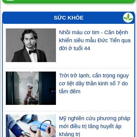
SỨC KHỎE
Nhồi máu cơ tim - Căn bệnh
khiến siêu mẫu Đức Tiến qua
đời ở tuổi 44
Trời trở lạnh, cẩn trọng nguy
cơ liệt dây thần kinh số 7 do
tắm đêm
Mỹ nghiên cứu phương pháp
mới điều trị tăng huyết áp
kháng trị