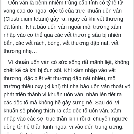
Uốn ván là bệnh nhiễm trùng cấp tính có tỷ lệ tử
vong cao do ngoại độc tố của trực khuẩn uốn ván
(Clostridium tetani) gây ra, ngay cả khi vết thương
đã lành. Nha bào uốn ván ngoài môi trường xâm
nhập vào cơ thể qua các vết thương sâu bị nhiễm
bẩn, các vết rách, bỏng, vết thương dập nát, vết
thương nhẹ…
Vi khuẩn uốn ván có sức sống rất mãnh liệt, không
chết kể cả khi bị đun sôi. Khi xâm nhập vào vết
thương, đặc biệt vết thương dập nát nhiều, môi
trường thiếu oxy (kị khí) thì nha bào uốn ván thoát vỏ
phát triển thành vi khuẩn uốn ván, nhân lên tiết ra
các độc tố mà không hề gây sưng nề. Sau đó, vi
khuẩn sẽ phóng thích ra các độc tố uốn ván, xâm
nhập vào các sợi trục thần kinh rồi di chuyển ngược
dòng từ hệ thần kinh ngoại vi vào đến trung ương,