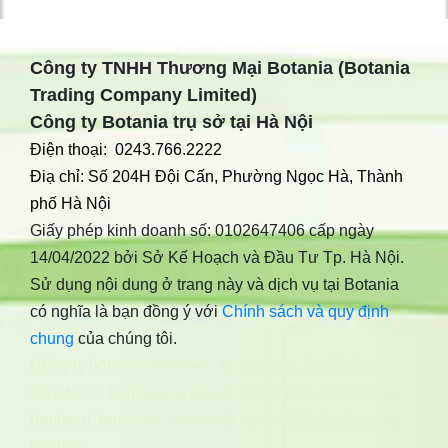
Công ty TNHH Thương Mại Botania (Botania
Trading Company Limited)
Công ty Botania trụ sở tại Hà Nội
Điện thoại: 0243.766.2222
Điạ chỉ: Số 204H Đội Cấn, Phường Ngọc Hà, Thành
phố Hà Nội
Giấy phép kinh doanh số: 0102647406 cấp ngày
14/04/2022 bởi Sở Kế Hoạch và Đầu Tư Tp. Hà Nội.
Sử dụng nội dung ở trang này và dịch vụ tại Botania
có nghĩa là bạn đồng ý với
Chính sách và quy định
chung
của chúng tôi.
Công ty botania
,
bonimen
,
bonidiabet
,
bonibrain
,
bonidetox
,
bonihappy
,
bonigut
,
bonivein
,
bonisleep
,
boniseal
,
bonibaio
,
bonismok
,
bonikiddy
,
boniancol
,
bonihair