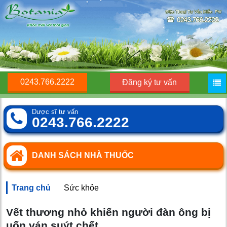
0243.766.2222
Đăng ký tư vấn
Dược sĩ tư vấn
0243.766.2222
DANH SÁCH NHÀ THUỐC
Trang chủ
Sức khỏe
Vết thương nhỏ khiến người đàn ông bị
uốn ván suýt chết