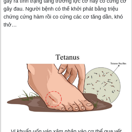
gây ra tình trạng tăng trương lực cơ hay co cứng cơ
gây đau. Người bệnh có thể khởi phát bằng triệu
chứng cứng hàm rồi co cứng các cơ tăng dần, khó
thở…
Vi khuẩn uốn ván xâm nhập vào cơ thể qua vết