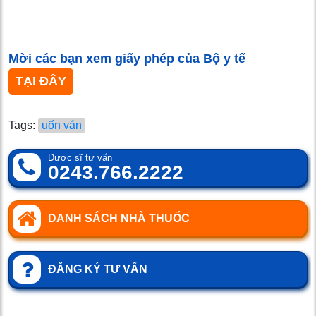
Mời các bạn xem giấy phép của Bộ y tế
TẠI ĐÂY
Tags:
uốn ván
Dược sĩ tư vấn
0243.766.2222
DANH SÁCH NHÀ THUỐC
ĐĂNG KÝ TƯ VẤN