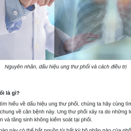
Nguyên nhân, dấu hiệu ung thư phổi và cách điều trị
i là gì?
ìm hiểu về dấu hiệu ung thư phổi, chúng ta hãy cùng tì
n chung về căn bệnh này. Ung thư phổi xảy ra do những t
ện và tăng sinh không kiểm soát tại phổi.
o này có thể bắt nguồn từ bất kỳ bộ phận nào của phổi