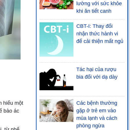
lường với sức khỏe
khi ăn tiết canh
CBT-I: Thay đổi
nhận thức hành vi
để cải thiện mất ngủ
Tác hại của rượu
bia đối với dạ dày
m hiểu một
Các bệnh thường
gặp ở trẻ em vào
ế bào ác
mùa lạnh và cách
phòng ngừa
, từ phế