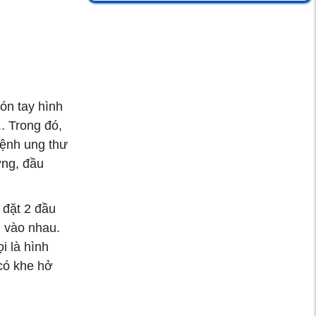
salmonella - Nguyên
nhân gây ra các vụ
ngộ độc thực phẩm
gần đây
Dịch Chikungunya
ón tay hình
Sát Việt Nam – Hiểu
.. Trong đó,
Rõ Nguy Cơ, Chủ
bệnh ung thư
Động Phòng Tránh
ờng, đầu
Đau thận sau khi
 đặt 2 đầu
uống bia rượu: Dấu
hiệu nguy hiểm cần
n vào nhau.
phải lưu ý
i là hình
có khe hở
Liệu pháp tế bào: Hy
vọng mới cho người