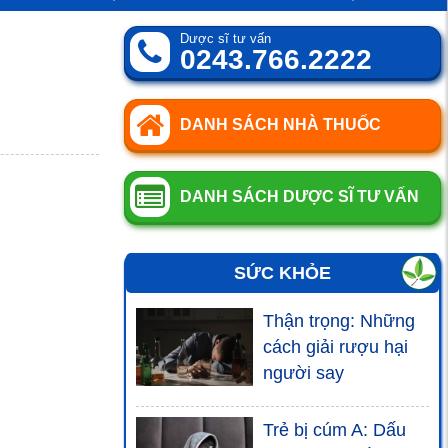
Dược sĩ tư vấn
0243.766.2222
DANH SÁCH NHÀ THUỐC
DANH SÁCH DƯỢC SĨ TƯ VẤN
SỨC KHỎE
Thận trọng: Những
cách giải rượu hại
người say
Trẻ bị cúm A: Dấu