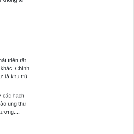
làm tăng nguy cơ
huyết áp cao
t triển rất
 khác. Chính
n là khu trú
ở các hạch
bào ung thư
ương,...