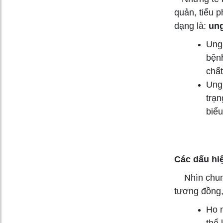
quản, tiểu 
dạng là:
ung
Ung
bệnh
chất
Ung 
trạn
biểu
Các dấu hi
Nhìn chung,
tương đồng,
Ho n
thể