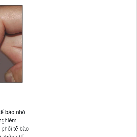
bệnh ung thư máu
Bé 2 tháng tuổi bị
chấn thương não chỉ
vì sai lầm của cha
mẹ!
Thuốc tránh thai
khẩn cấp: Những
điều bạn cần biết để
sử dụng an toàn
Thực hư việc lọc
máu giúp ngăn ngừa
tế bào nhỏ
đột quỵ
 nghiêm
 phổi tế bào
Ô nhiễm tiếng ồn
i không tế