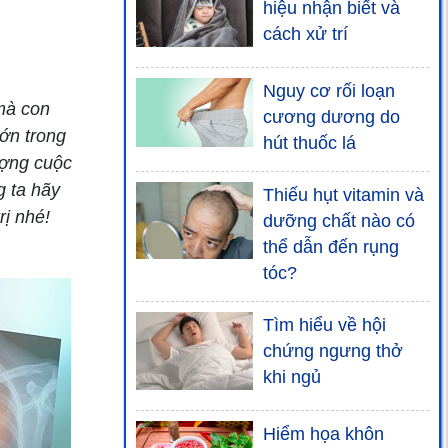
hiệu nhận biết và
cách xử trí
Nguy cơ rối loạn
mà con
cương dương do
lớn trong
hút thuốc lá
ượng cuộc
g ta hãy
Thiếu hụt vitamin và
rị nhé!
dưỡng chất nào có
thể dẫn đến rụng
tóc?
Tìm hiểu về hội
chứng ngưng thở
khi ngủ
Hiểm họa khôn