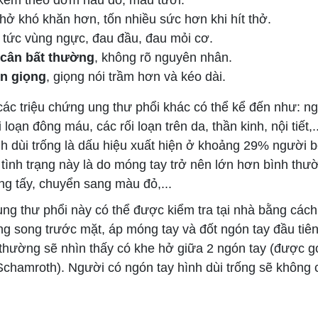
thở khó khăn hơn, tốn nhiều sức hơn khi hít thở.
tức vùng ngực, đau đầu, đau mỏi cơ.
 cân bất thường
, không rõ nguyên nhân.
n giọng
, giọng nói trầm hơn và kéo dài.
ác triệu chứng ung thư phổi khác có thể kể đến như: ng
i loạn đông máu, các rối loạn trên da, thần kinh, nội tiết,.
nh dùi trống là dấu hiệu xuất hiện ở khoảng 29% người 
 tình trạng này là do móng tay trở nên lớn hơn bình thư
ng tấy, chuyển sang màu đỏ,...
g thư phổi này có thể được kiểm tra tại nhà bằng cách
ng song trước mặt, áp móng tay và đốt ngón tay đầu tiê
thường sẽ nhìn thấy có khe hở giữa 2 ngón tay (được gọ
chamroth). Người có ngón tay hình dùi trống sẽ không 