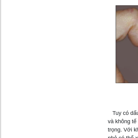
Tuy có dấu 
và không tế 
trọng. Với k
nhỏ có thể x