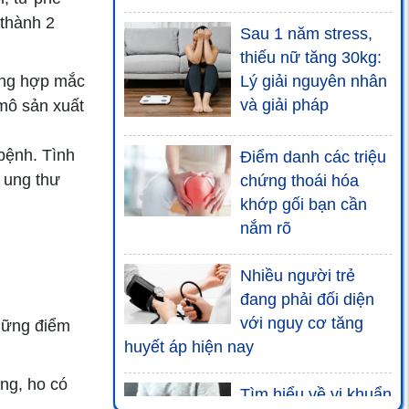
 thành 2
Sau 1 năm stress,
thiếu nữ tăng 30kg:
ờng hợp mắc
Lý giải nguyên nhân
và giải pháp
mô sản xuất
bệnh. Tình
Điểm danh các triệu
à ung thư
chứng thoái hóa
khớp gối bạn cần
nắm rõ
Nhiều người trẻ
đang phải đối diện
với nguy cơ tăng
hững điểm
huyết áp hiện nay
ng, ho có
Tìm hiểu về vi khuẩn