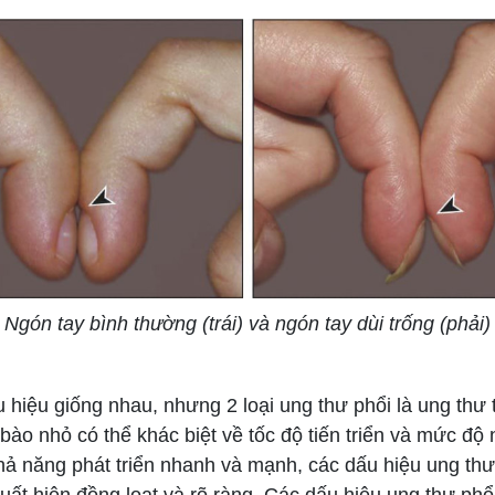
Ngón tay bình thường (trái) và ngón tay dùi trống (phải)
hiệu giống nhau, nhưng 2 loại ung thư phổi là ung thư 
bào nhỏ có thể khác biệt về tốc độ tiến triển và mức độ
hả năng phát triển nhanh và mạnh, các dấu hiệu ung thư
uất hiện đồng loạt và rõ ràng. Các dấu hiệu ung thư phổ