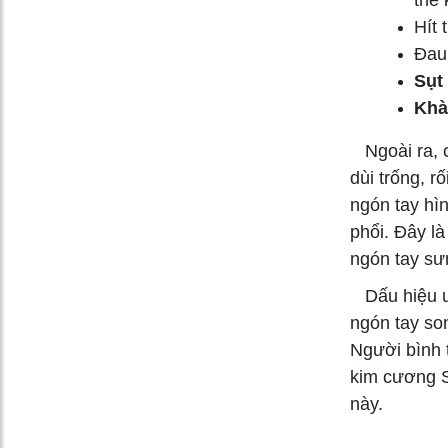
Hít 
Đau 
Sụt
Khà
Ngoài ra, c
dùi trống, rố
ngón tay hì
phổi. Đây là
ngón tay sư
Dấu hiệu un
ngón tay so
Người bình 
kim cương S
này.