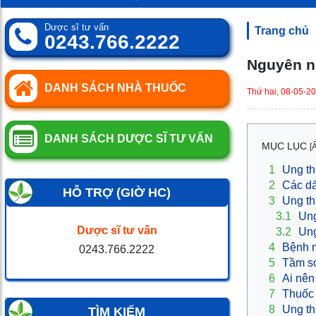
0
SP
Dược sĩ tư vấn
Trang chủ
0243.766.2222
Nguyên nh
DANH SÁCH NHÀ THUỐC
Thứ hai, 08-05-2
DANH SÁCH DƯỢC SĨ TƯ VẤN
MỤC LỤC
[
1
Ung th
2
Các dấ
HỖ TRỢ (GIỜ HC)
3
Ung th
3.1
Ung
Dược sĩ tư vấn
3.2
Ung
4
Bệnh n
0243.766.2222
5
Tầm so
6
Ai nên
7
Thuốc 
8
Ung th
TÌM KIẾM