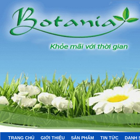
TRANG CHỦ
GIỚI THIỆU
SẢN PHẨM
TIN TỨC
DANH 