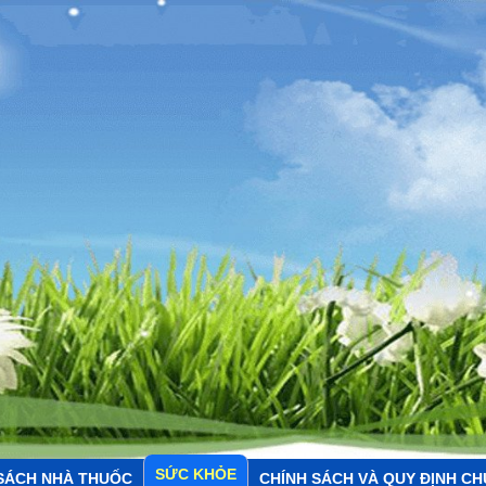
SỨC KHỎE
SÁCH NHÀ THUỐC
CHÍNH SÁCH VÀ QUY ĐỊNH C