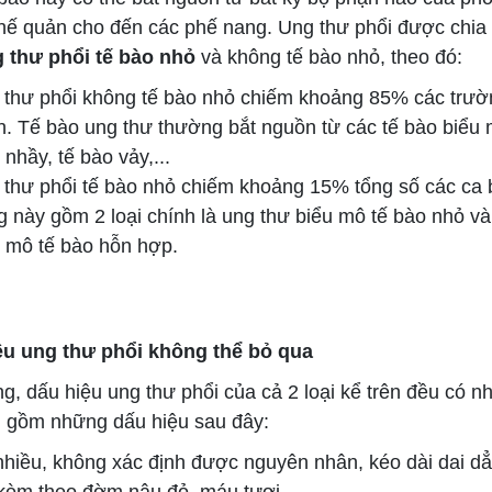
phế quản cho đến các phế nang. Ung thư phổi được chia
 thư phổi tế bào nhỏ
và không tế bào nhỏ, theo đó:
 thư phổi không tế bào nhỏ chiếm khoảng 85% các trư
. Tế bào ung thư thường bắt nguồn từ các tế bào biểu 
 nhầy, tế bào vảy,...
thư phổi tế bào nhỏ chiếm khoảng 15% tổng số các ca 
g này gồm 2 loại chính là ung thư biểu mô tế bào nhỏ v
 mô tế bào hỗn hợp.
ệu ung thư phổi không thể bỏ qua
 dấu hiệu ung thư phổi của cả 2 loại kể trên đều có n
 gồm những dấu hiệu sau đây:
hiều, không xác định được nguyên nhân, kéo dài dai dẳ
 kèm theo đờm nâu đỏ, máu tươi.