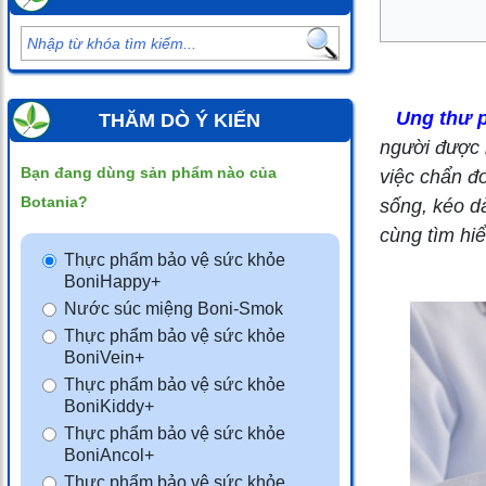
Ung thư 
THĂM DÒ Ý KIẾN
người được b
Bạn đang dùng sản phẩm nào của
việc chẩn đo
Botania?
sống, kéo dà
cùng tìm hiể
Thực phẩm bảo vệ sức khỏe
BoniHappy+
Nước súc miệng Boni-Smok
Thực phẩm bảo vệ sức khỏe
BoniVein+
Thực phẩm bảo vệ sức khỏe
BoniKiddy+
Thực phẩm bảo vệ sức khỏe
BoniAncol+
Thực phẩm bảo vệ sức khỏe