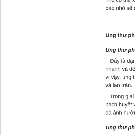
bào nhỏ sẽ c
Ung thư phổ
Ung thư ph
Đây là dạng
nhanh và dễ
vì vậy, ung 
và lan tràn.
Trong giai 
bạch huyết v
đã ảnh hưởn
Ung thư ph