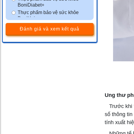
BoniDiabet+
Thực phẩm bảo vệ sức khỏe
BoniHair
Thực phẩm bảo vệ sức khỏe
Đánh giá và xem kết quả
BoniSleep+
Thực phẩm bảo vệ sức khỏe
BoniSeal+
Thực phẩm bảo vệ sức khỏe
BoniGut+
Màng phim tránh thai VCF
Thực phẩm bảo vệ sức khỏe
BoniMen
Thực phẩm bảo vệ sức khỏe
BoniBaio
Ung thư phổ
Thực phẩm bảo vệ sức khỏe
Trước khi t
BoniDetox
số thông ti
tính xuất hi
Những tế bà