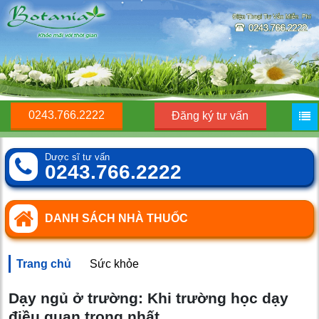
0243.766.2222
Đăng ký tư vấn
Dược sĩ tư vấn
0243.766.2222
DANH SÁCH NHÀ THUỐC
Trang chủ
Sức khỏe
Dạy ngủ ở trường: Khi trường học dạy
điều quan trọng nhất