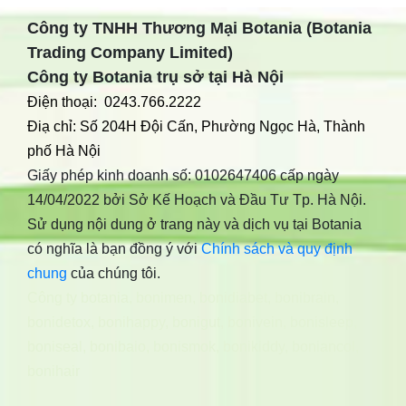
Công ty TNHH Thương Mại Botania (Botania
Trading Company Limited)
Công ty Botania trụ sở tại Hà Nội
Điện thoại: 0243.766.2222
Điạ chỉ: Số 204H Đội Cấn, Phường Ngọc Hà, Thành
phố Hà Nội
Giấy phép kinh doanh số: 0102647406 cấp ngày
14/04/2022 bởi Sở Kế Hoạch và Đầu Tư Tp. Hà Nội.
Sử dụng nội dung ở trang này và dịch vụ tại Botania
có nghĩa là bạn đồng ý với
Chính sách và quy định
chung
của chúng tôi.
Công ty botania
,
bonimen
,
bonidiabet
,
bonibrain
,
bonidetox
,
bonihappy
,
bonigut
,
bonivein
,
bonisleep
,
boniseal
,
bonibaio
,
bonismok
,
bonikiddy
,
boniancol
,
bonihair