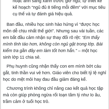
hoặc ánh sáng xanh trước giờ ngủ; tự thiết kế
kế hoạch “ngủ đủ 8 tiếng mỗi đêm” với mục tiêu
cụ thể và tự đánh giá hiệu quả.
Ban đầu, nhiều học sinh hào hứng vì “được học
môn dễ chịu nhất thế giới”. Nhưng sau vài tuần, các
em bắt đầu cảm nhận sự thay đổi rõ rệt:
“Em thấy
mình tỉnh táo hơn, không còn ngủ gật trong lớp. Bài
kiểm tra gần đây em làm tốt hơn hẳn.”
– một học
sinh lớp 11 chia sẻ.
Phụ huynh cũng nhận thấy con em mình bớt cáu
gắt, tinh thần vui vẻ hơn. Giáo viên cho biết tỷ lệ nghỉ
học do mệt mỏi hay đau đầu giảm đáng kể.
Chương trình không chỉ nâng cao kết quả học tập
mà còn giúp phòng ngừa rối loạn tâm lý như lo âu,
trầm cảm ở tuổi học trò.