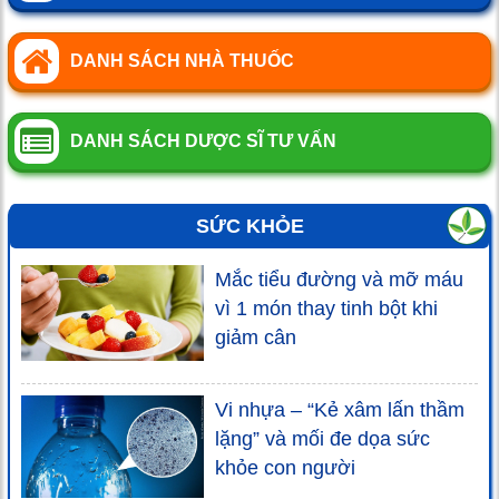
DANH SÁCH NHÀ THUỐC
DANH SÁCH DƯỢC SĨ TƯ VẤN
SỨC KHỎE
Mắc tiểu đường và mỡ máu
vì 1 món thay tinh bột khi
giảm cân
Vi nhựa – “Kẻ xâm lấn thầm
lặng” và mối đe dọa sức
khỏe con người