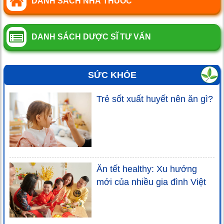
DANH SÁCH NHÀ THUỐC
DANH SÁCH DƯỢC SĨ TƯ VẤN
SỨC KHỎE
Trẻ sốt xuất huyết nên ăn gì?
Ăn tết healthy: Xu hướng
mới của nhiều gia đình Việt