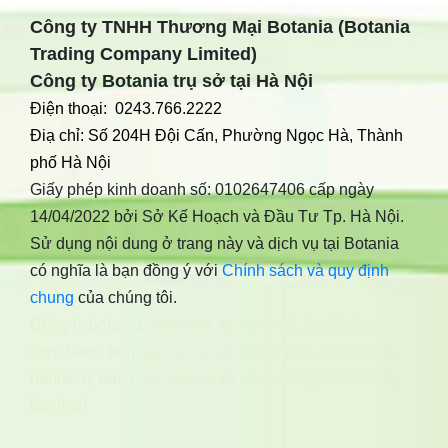
Công ty TNHH Thương Mại Botania (Botania
Trading Company Limited)
Công ty Botania trụ sở tại Hà Nội
Điện thoại: 0243.766.2222
Điạ chỉ: Số 204H Đội Cấn, Phường Ngọc Hà, Thành
phố Hà Nội
Giấy phép kinh doanh số: 0102647406 cấp ngày
14/04/2022 bởi Sở Kế Hoạch và Đầu Tư Tp. Hà Nội.
Sử dụng nội dung ở trang này và dịch vụ tại Botania
có nghĩa là bạn đồng ý với
Chính sách và quy định
chung
của chúng tôi.
Công ty botania
,
bonimen
,
bonidiabet
,
bonibrain
,
bonidetox
,
bonihappy
,
bonigut
,
bonivein
,
bonisleep
,
boniseal
,
bonibaio
,
bonismok
,
bonikiddy
,
boniancol
,
bonihair