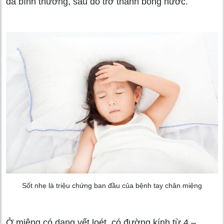
da bình thường, sau đó trở thành bóng nước.
Sốt nhẹ là triệu chứng ban đầu của bệnh tay chân miệng
Ở miệng có dạng vết loét, có đường kính từ 4 –