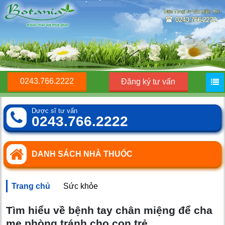
0243.766.2222
Đăng ký tư vấn
Dược sĩ tư vấn
0243.766.2222
DANH SÁCH NHÀ THUỐC
Trang chủ
Sức khỏe
Tìm hiểu về bệnh tay chân miệng để cha
mẹ phòng tránh cho con trẻ