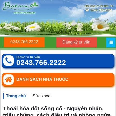
0243.766.2222
Đăng ký tư vấn
Dược sĩ tư vấn
0243.766.2222
DANH SÁCH NHÀ THUỐC
Trang chủ
Sức khỏe
Thoái hóa đốt sống cổ - Nguyên nhân,
triệu chứng, cách điều trị và phòng ngừa