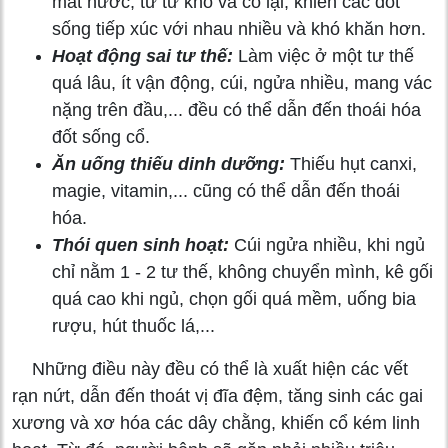
mất nước, từ từ khô và co lại, khiến các đốt
sống tiếp xúc với nhau nhiều và khó khăn hơn.
Hoạt động sai tư thế:
Làm việc ở một tư thế
quá lâu, ít vận động, cúi, ngửa nhiều, mang vác
nặng trên đầu,... đều có thể dẫn đến thoái hóa
đốt sống cổ.
Ăn uống thiếu dinh dưỡng:
Thiếu hụt canxi,
magie, vitamin,... cũng có thể dẫn đến thoái
hóa.
Thói quen sinh hoạt:
Cúi ngửa nhiều, khi ngủ
chỉ nằm 1 - 2 tư thế, không chuyển mình, kê gối
quá cao khi ngủ, chọn gối quá mềm, uống bia
rượu, hút thuốc lá,...
Những điều này đều có thể là xuất hiện các vết
rạn nứt, dẫn đến thoát vị đĩa đệm, tăng sinh các gai
xương và xơ hóa các dây chằng, khiến cổ kém linh