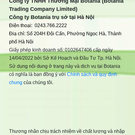
Công ty TNHH Thương Mại Botania (Botania
Trading Company Limited)
Công ty Botania trụ sở tại Hà Nội
Điện thoại: 0243.766.2222
Điạ chỉ: Số 204H Đội Cấn, Phường Ngọc Hà, Thành
phố Hà Nội
Giấy phép kinh doanh số: 0102647406 cấp ngày
14/04/2022 bởi Sở Kế Hoạch và Đầu Tư Tp. Hà Nội.
Sử dụng nội dung ở trang này và dịch vụ tại Botania
có nghĩa là bạn đồng ý với
Chính sách và quy định
chung
của chúng tôi.
Công ty botania
,
bonimen
,
bonidiabet
,
bonibrain
,
bonidetox
,
bonihappy
,
bonigut
,
bonivein
,
bonisleep
,
boniseal
,
bonibaio
,
bonismok
,
bonikiddy
,
boniancol
,
bonihair
Thương nhân chịu trách nhiệm về chất lượng và nhập