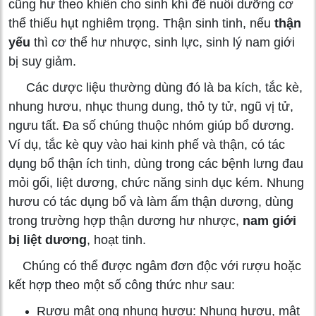
cũng hư theo khiến cho sinh khí để nuôi dưỡng cơ
thể thiếu hụt nghiêm trọng. Thận sinh tinh, nếu
thận
yếu
thì cơ thể hư nhược, sinh lực, sinh lý nam giới
bị suy giảm.
Các dược liệu thường dùng đó là ba kích, tắc kè,
nhung hươu, nhục thung dung, thỏ ty tử, ngũ vị tử,
ngưu tất. Đa số chúng thuộc nhóm giúp bổ dương.
Ví dụ, tắc kè quy vào hai kinh phế và thận, có tác
dụng bổ thận ích tinh, dùng trong các bệnh lưng đau
mỏi gối, liệt dương, chức năng sinh dục kém. Nhung
hươu có tác dụng bổ và làm ấm thận dương, dùng
trong trường hợp thận dương hư nhược,
nam giới
bị liệt dương
, hoạt tinh.
Chúng có thể được ngâm đơn độc với rượu hoặc
kết hợp theo một số công thức như sau:
Rượu mật ong nhung hươu: Nhung hươu, mật