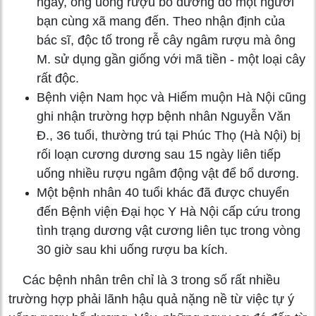
ngày, ông uống rượu bổ dương do một người
bạn cùng xã mang đến. Theo nhận định của
bác sĩ, độc tố trong rễ cây ngâm rượu mà ông
M. sử dụng gần giống với mã tiền - một loại cây
rất độc.
Bệnh viện Nam học và Hiếm muộn Hà Nội cũng
ghi nhận trường hợp bệnh nhân Nguyễn Văn
Đ., 36 tuổi, thường trú tại Phúc Thọ (Hà Nội) bị
rối loạn cương dương sau 15 ngày liên tiếp
uống nhiều rượu ngâm động vật để bổ dương.
Một bệnh nhân 40 tuổi khác đã được chuyển
đến Bệnh viện Đại học Y Hà Nội cấp cứu trong
tình trạng dương vật cương liên tục trong vòng
30 giờ sau khi uống rượu ba kích.
Các bệnh nhân trên chỉ là 3 trong số rất nhiều
trường hợp phải lãnh hậu quả nặng nề từ việc tự ý