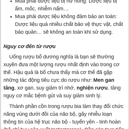
Mua phải dược liệu bị hư hỏng: Dược liệu bị
ẩm, mốc, nhiễm nấm…
Mua phải dược liệu không đảm bảo an toàn:
Dược liệu quá nhiều chất bảo vệ thực vật, chất
bảo quản… sẽ không an toàn khi sử dụng.
Nguy cơ đến từ rượu
Uống rượu bổ dương nghĩa là bạn sẽ thường
xuyên đưa một lượng rượu nhất định vào trong cơ
thể. Hậu quả là bổ chưa thấy mà cơ thể đã gặp
những tác động tiêu cực do rượu như:
Men gan
tăng
, xơ gan, suy giảm trí nhớ,
nghiện rượu
, tăng
nguy cơ mắc bệnh gút và suy giảm sinh lý.
Thành phần cồn trong rượu bia làm thay đổi chức
năng vùng dưới đồi của não bộ, gây nhiễu loạn
thông tin của hệ trục não bộ - tuyến yên - tinh hoàn