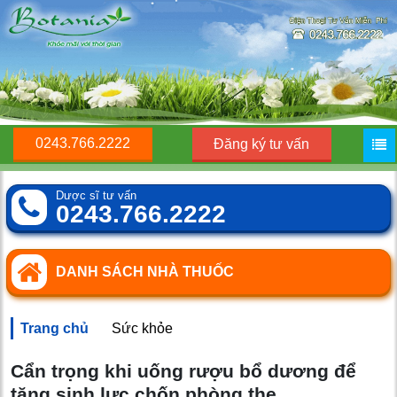
0243.766.2222
Đăng ký tư vấn
Dược sĩ tư vấn
0243.766.2222
DANH SÁCH NHÀ THUỐC
Trang chủ
Sức khỏe
Cẩn trọng khi uống rượu bổ dương để
tăng sinh lực chốn phòng the