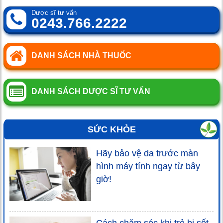
Dược sĩ tư vấn
0243.766.2222
DANH SÁCH NHÀ THUỐC
DANH SÁCH DƯỢC SĨ TƯ VẤN
SỨC KHỎE
Hãy bảo vệ da trước màn
hình máy tính ngay từ bây
giờ!