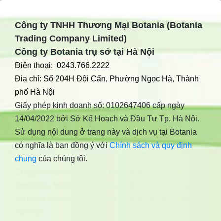
Công ty TNHH Thương Mại Botania (Botania
Trading Company Limited)
Công ty Botania trụ sở tại Hà Nội
Điện thoại: 0243.766.2222
Điạ chỉ: Số 204H Đội Cấn, Phường Ngọc Hà, Thành
phố Hà Nội
Giấy phép kinh doanh số: 0102647406 cấp ngày
14/04/2022 bởi Sở Kế Hoạch và Đầu Tư Tp. Hà Nội.
Sử dụng nội dung ở trang này và dịch vụ tại Botania
có nghĩa là bạn đồng ý với
Chính sách và quy định
chung
của chúng tôi.
Công ty botania
,
bonimen
,
bonidiabet
,
bonibrain
,
bonidetox
,
bonihappy
,
bonigut
,
bonivein
,
bonisleep
,
boniseal
,
bonibaio
,
bonismok
,
bonikiddy
,
boniancol
,
bonihair