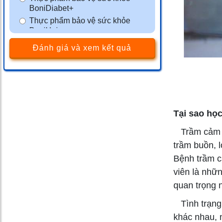
BoniDiabet+
Thực phẩm bảo vệ sức khỏe
BoniHair
Thực phẩm bảo vệ sức khỏe
Đánh giá và xem kết quả
BoniSleep+
Thực phẩm bảo vệ sức khỏe
BoniSeal+
Thực phẩm bảo vệ sức khỏe
BoniGut+
Màng phim tránh thai VCF
Tại sao học
Thực phẩm bảo vệ sức khỏe
Trầm cảm là
BoniMen
Thực phẩm bảo vệ sức khỏe
trầm buồn, 
BoniBaio
Bệnh trầm c
Thực phẩm bảo vệ sức khỏe
viên là nhữ
BoniDetox
quan trọng n
Tình trạng t
khác nhau, 