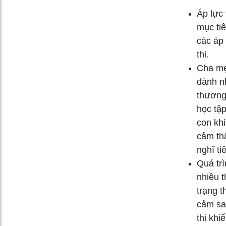
Áp lực 
mục tiê
các áp 
thi.
Cha mẹ
dành nh
thương 
học tậ
con khi
cảm thấ
nghĩ t
Quá trì
nhiều t
trạng t
cảm sau
thi khi