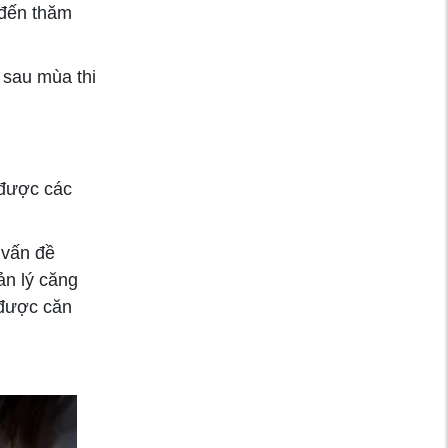
 đến thăm
 sau mùa thi
 được các
 vấn đề
ản lý căng
 được căn