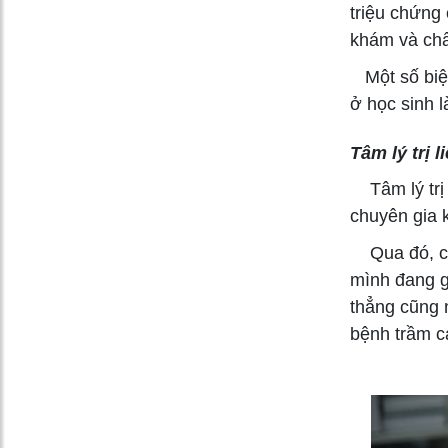
triệu chứng
khám và chẩn
Một số biện
ở học sinh l
Tâm lý trị l
Tâm lý trị l
chuyên gia 
Qua đó, các
mình đang g
thẳng cũng 
bệnh trầm c