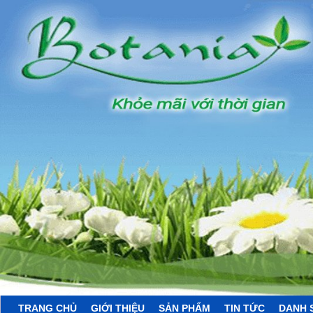
TRANG CHỦ
GIỚI THIỆU
SẢN PHẨM
TIN TỨC
DANH 