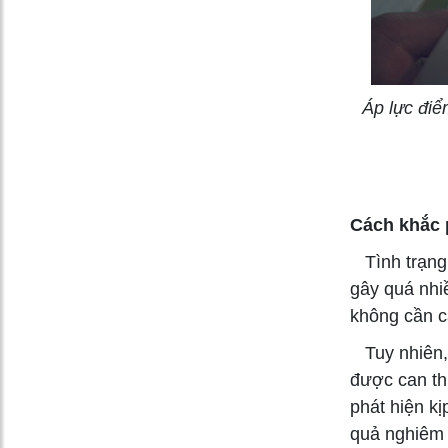
Áp lực điể
Cách khắc 
Tình trạng 
gây quá nhi
không cần ca
Tuy nhiên, 
được can th
phát hiện kị
quả nghiêm 