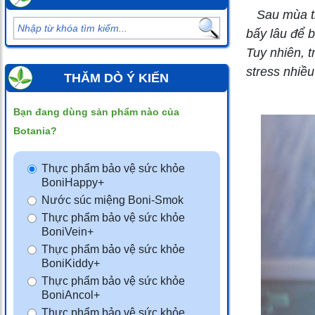
Sau mùa thi
bấy lâu để b
Tuy nhiên, t
stress nhiều
THĂM DÒ Ý KIẾN
Bạn đang dùng sản phẩm nào của
Botania?
Thực phẩm bảo vệ sức khỏe
BoniHappy+
Nước súc miệng Boni-Smok
Thực phẩm bảo vệ sức khỏe
BoniVein+
Thực phẩm bảo vệ sức khỏe
BoniKiddy+
Thực phẩm bảo vệ sức khỏe
BoniAncol+
Thực phẩm bảo vệ sức khỏe