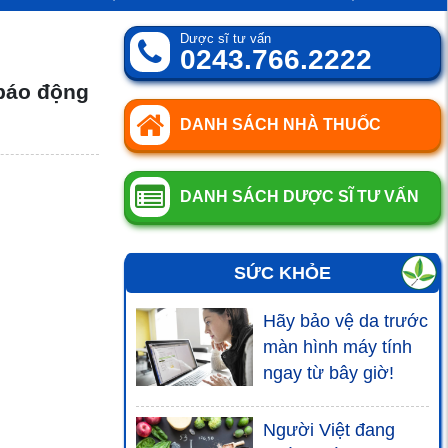
Dược sĩ tư vấn
0243.766.2222
 báo động
DANH SÁCH NHÀ THUỐC
DANH SÁCH DƯỢC SĨ TƯ VẤN
SỨC KHỎE
Hãy bảo vệ da trước
màn hình máy tính
ngay từ bây giờ!
Người Việt đang