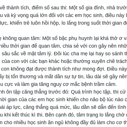
về thành tích, điểm số sau thi: Một số gia đình, nhà trườn
u và kỳ vọng quá lớn đối với các em học sinh, điều này 
lực, khiến trẻ luôn hồi hộp, lo lắng trong suốt thời gian đ
 không quan tâm: Một số bậc phụ huynh lại khá thờ ơ 
iều thời gian để quan tâm, chia sẻ với con gây nên nhữ
sâu sắc về mặt tâm lý. Đôi lúc cha mẹ lại hay so sánh t
p của con với các bạn khác hoặc thường xuyên chê trách
 con không đạt được thành tích như mong đợi. Điều này
y bị tổn thương và mất dần sự tự tin, lâu dài sẽ gây nê
iêu cực và làm gia tăng nguy cơ mắc bệnh trầm cảm.
nh ôn tập căng thẳng trước đó: Quá trình học tập, thi c
hời gian của các em học sinh khiến cho não bộ lúc nào 
hái áp lực, căng thẳng quá mức, lâu dần sẽ dẫn đến tình
 khi kết thúc kì thi. Bên cạnh đó, tâm trạng lo lắng chờ 
ến cho nhiều học sinh ăn ngủ không đầy đủ làm cho cơ th