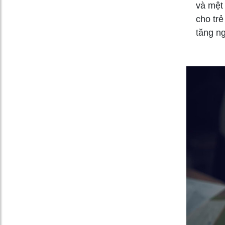
và mệt 
cho trẻ
tăng n