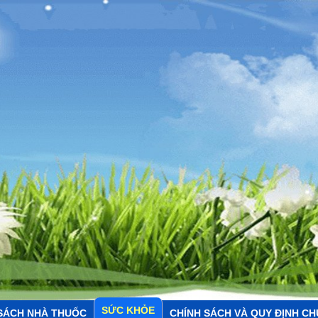
SỨC KHỎE
SÁCH NHÀ THUỐC
CHÍNH SÁCH VÀ QUY ĐỊNH C