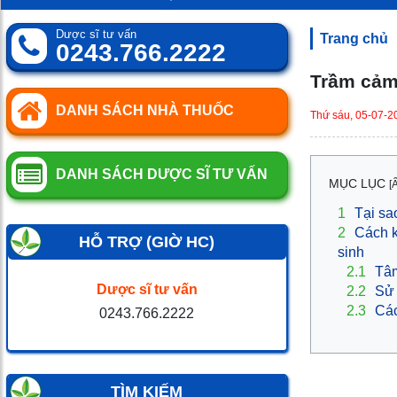
0
SP
Dược sĩ tư vấn
Trang chủ
0243.766.2222
Trầm cảm
DANH SÁCH NHÀ THUỐC
Thứ sáu, 05-07-2
DANH SÁCH DƯỢC SĨ TƯ VẤN
MỤC LỤC
[
1
Tại sa
2
Cách k
HỖ TRỢ (GIỜ HC)
sinh
2.1
Tâm 
Dược sĩ tư vấn
2.2
Sử 
2.3
Các
0243.766.2222
TÌM KIẾM