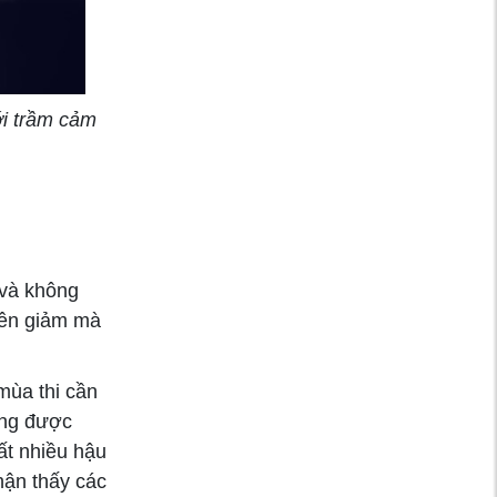
WHO: Người Việt
đang uống quá
nhiều rượu bia
ới trầm cảm
Bệnh tiểu đường có
làm tăng nguy cơ
ung thư không ?
Hạn chế những thực
phẩm sau nếu bạn
 và không
không muốn đối mặt
yên giảm mà
với suy gan
mùa thi cần
Đau gót chân do
ông được
nguyên nhân gì?
rất nhiều hậu
Cách điều trị và
hận thấy các
phòng ngừa