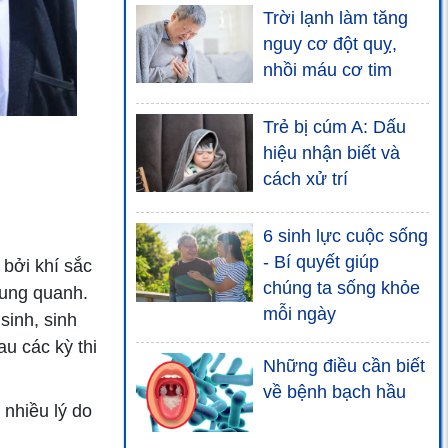
Trời lạnh làm tăng
nguy cơ đột quỵ,
nhồi máu cơ tim
Trẻ bị cúm A: Dấu
hiệu nhận biết và
cách xử trí
6 sinh lực cuộc sống
- Bí quyết giúp
bởi khí sắc
chúng ta sống khỏe
xung quanh.
mỗi ngày
sinh, sinh
au các kỳ thi
Những điều cần biết
về bệnh bạch hầu
 nhiều lý do