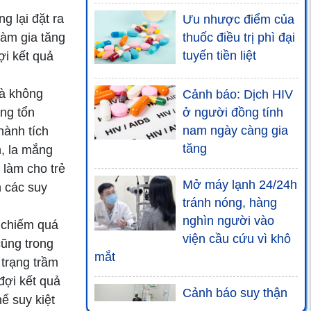
g lại đặt ra
Ưu nhược điểm của
làm gia tăng
thuốc điều trị phì đại
tuyến tiền liệt
ợi kết quả
và không
Cảnh báo: Dịch HIV
ng tổn
ở người đồng tính
nam ngày càng gia
hành tích
tăng
, la mắng
 làm cho trẻ
Mở máy lạnh 24/24h
n các suy
tránh nóng, hàng
nghìn người vào
ử chiếm quá
viện cầu cứu vì khô
cũng trong
mắt
 trạng trầm
đợi kết quả
Cảnh báo suy thận
ể suy kiệt