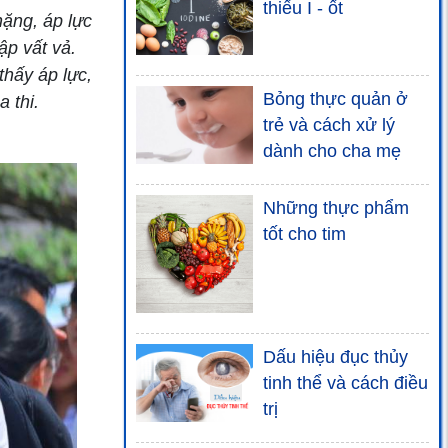
thiếu I - ốt
ặng, áp lực
ập vất vả.
thấy áp lực,
Bỏng thực quản ở
 thi.
trẻ và cách xử lý
dành cho cha mẹ
Những thực phẩm
tốt cho tim
Dấu hiệu đục thủy
tinh thể và cách điều
trị