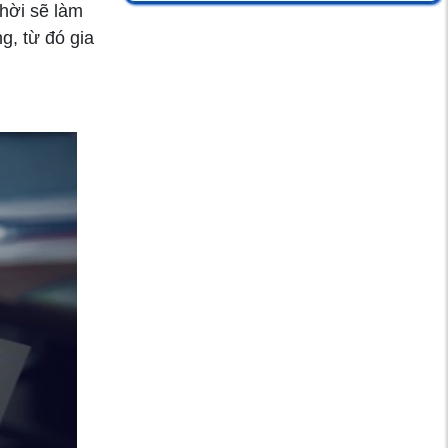
vì loại vi khuẩn trong
hời sẽ làm
nước lũ
g, từ đó gia
Suy thận sớm: Gen
Z đang trả giá
8 điều mà cha mẹ
cần biết khi trẻ mắc
bệnh hen phế quản
Biến chứng thận của
bệnh tiểu đường,
Đừng chủ quan mà
hối hận !