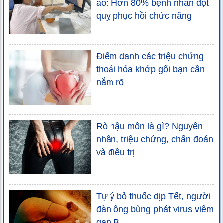
ảo: Hơn 80% bệnh nhân đột
quỵ phục hồi chức năng
Điểm danh các triệu chứng
thoái hóa khớp gối bạn cần
nắm rõ
Rò hậu môn là gì? Nguyên
nhân, triệu chứng, chẩn đoán
và điều trị
Tự ý bỏ thuốc dịp Tết, người
đàn ông bùng phát virus viêm
gan B