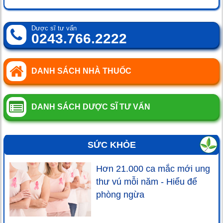
Dược sĩ tư vấn
0243.766.2222
DANH SÁCH NHÀ THUỐC
DANH SÁCH DƯỢC SĨ TƯ VẤN
SỨC KHỎE
Hơn 21.000 ca mắc mới ung
thư vú mỗi năm - Hiểu để
phòng ngừa