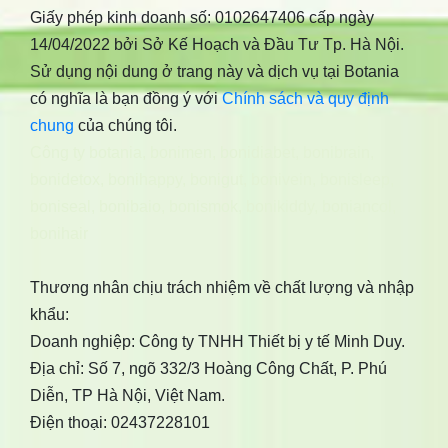
Giấy phép kinh doanh số: 0102647406 cấp ngày
14/04/2022 bởi Sở Kế Hoạch và Đầu Tư Tp. Hà Nội.
Sử dụng nội dung ở trang này và dịch vụ tại Botania
có nghĩa là bạn đồng ý với
Chính sách và quy định
chung
của chúng tôi.
Công ty botania
,
bonimen
,
bonidiabet
,
bonibrain
,
bonidetox
,
bonihappy
,
bonigut
,
bonivein
,
bonisleep
,
boniseal
,
bonibaio
,
bonismok
,
bonikiddy
,
boniancol
,
bonihair
Thương nhân chịu trách nhiệm về chất lượng và nhập
khẩu:
Doanh nghiệp: Công ty TNHH Thiết bị y tế Minh Duy.
Địa chỉ: Số 7, ngõ 332/3 Hoàng Công Chất, P. Phú
Diễn, TP Hà Nội, Việt Nam.
Điện thoại: 02437228101