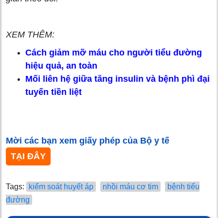
XEM THÊM:
Cách giảm mỡ máu cho người tiểu đường
hiệu quả, an toàn
Mối liên hệ giữa tăng insulin và bệnh phì đại
tuyến tiền liệt
Mời các bạn xem giấy phép của Bộ y tế
TẠI ĐÂY
Tags:
kiểm soát huyết áp
nhồi máu cơ tim
bệnh tiểu
đường