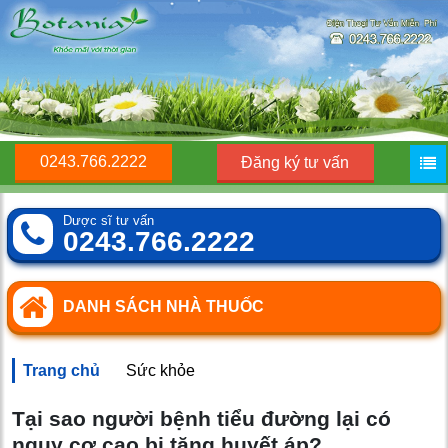
0243.766.2222
Đăng ký tư vấn
Dược sĩ tư vấn
0243.766.2222
DANH SÁCH NHÀ THUỐC
Trang chủ
Sức khỏe
Tại sao người bệnh tiểu đường lại có
nguy cơ cao bị tăng huyết áp?