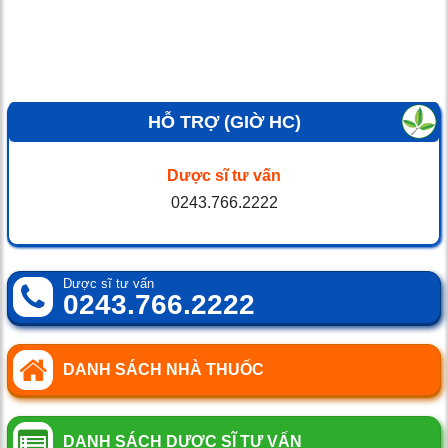
HỖ TRỢ (GIỜ HC)
Dược sĩ tư vấn
0243.766.2222
Dược sĩ tư vấn
0243.766.2222
DANH SÁCH NHÀ THUỐC
DANH SÁCH DƯỢC SĨ TƯ VẤN