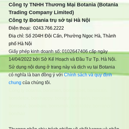
Công ty TNHH Thương Mại Botania (Botania
Trading Company Limited)
Công ty Botania trụ sở tại Hà Nội
Điện thoại: 0243.766.2222
Điạ chỉ: Số 204H Đội Cấn, Phường Ngọc Hà, Thành
phố Hà Nội
Giấy phép kinh doanh số: 0102647406 cấp ngày
14/04/2022 bởi Sở Kế Hoạch và Đầu Tư Tp. Hà Nội.
Sử dụng nội dung ở trang này và dịch vụ tại Botania
có nghĩa là bạn đồng ý với
Chính sách và quy định
chung
của chúng tôi.
Công ty botania
,
bonimen
,
bonidiabet
,
bonibrain
,
bonidetox
,
bonihappy
,
bonigut
,
bonivein
,
bonisleep
,
boniseal
,
bonibaio
,
bonismok
,
bonikiddy
,
boniancol
,
bonihair