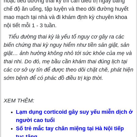
hoặc tiểu đường thai kỳ thì cần điều trị ngay bằng
chế độ ăn uống, tập luyện và theo dõi đường huyết
mao mạch tại nhà và đi khám định kỳ chuyên khoa
nội tiết mỗi 1 - 3 tuần.
Tiểu đường thai kỳ là yếu tố nguy cơ gây ra các
biến chứng thai kỳ nguy hiểm như tiền sản giật, sản
giật… ảnh hưởng không nhỏ tới sức khỏe của mẹ và
thai nhi. Do đó, mẹ bầu cần khám thai đúng lịch tại
các cơ sở uy tín để được theo dõi chặt chẽ, phát hiện
sớm bệnh để có phác đồ điều trị kịp thời.
XEM THÊM:
Lạm dụng corticoid gây suy yếu miễn dịch ở
người cao tuổi
Số trẻ mắc tay chân miệng tại Hà Nội tiếp
tục tăng