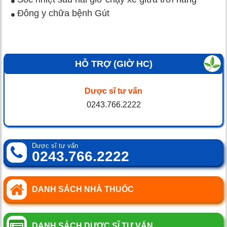
Đông y chữa bệnh Gút
HỖ TRỢ (GIỜ HC)
Dược sĩ tư vấn
0243.766.2222
Dược sĩ tư vấn
0243.766.2222
DANH SÁCH NHÀ THUỐC
DANH SÁCH DƯỢC SĨ TƯ VẤN