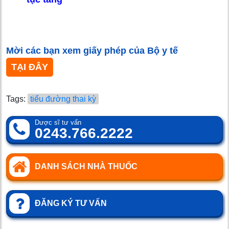
Mời các bạn xem giấy phép của Bộ y tế
TẠI ĐÂY
Tags:
tiểu đường thai kỳ
Dược sĩ tư vấn
0243.766.2222
DANH SÁCH NHÀ THUỐC
ĐĂNG KÝ TƯ VẤN