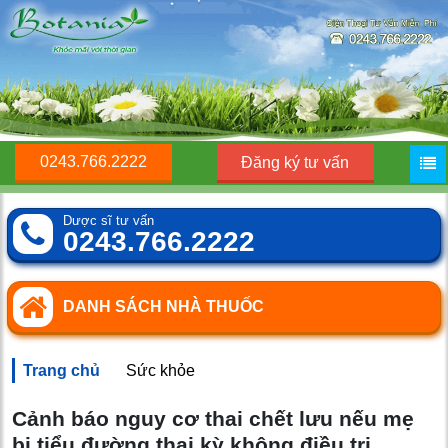
0243.766.2222
Đăng ký tư vấn
Dược sĩ tư vấn
0243.766.2222
DANH SÁCH NHÀ THUỐC
Trang chủ
Sức khỏe
Cảnh báo nguy cơ thai chết lưu nếu mẹ
bị tiểu đường thai kỳ không điều trị