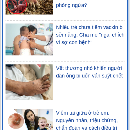
phòng ngừa?
Nhiều trẻ chưa tiêm vacxin bị
sởi nặng: Cha mẹ "ngại chích
vì sợ con bệnh"
Vết thương nhỏ khiến người
đàn ông bị uốn ván suýt chết
Viêm tai giữa ở trẻ em:
Nguyên nhân, triệu chứng,
chẩn đoán và cách điều trị