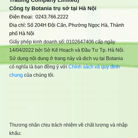
Trading Company Limited)
Công ty Botania trụ sở tại Hà Nội
Điện thoại: 0243.766.2222
Điạ chỉ: Số 204H Đội Cấn, Phường Ngọc Hà, Thành
phố Hà Nội
Giấy phép kinh doanh số: 0102647406 cấp ngày
14/04/2022 bởi Sở Kế Hoạch và Đầu Tư Tp. Hà Nội.
Sử dụng nội dung ở trang này và dịch vụ tại Botania
có nghĩa là bạn đồng ý với
Chính sách và quy định
chung
của chúng tôi.
Công ty botania
,
bonimen
,
bonidiabet
,
bonibrain
,
bonidetox
,
bonihappy
,
bonigut
,
bonivein
,
bonisleep
,
boniseal
,
bonibaio
,
bonismok
,
bonikiddy
,
boniancol
,
bonihair
Thương nhân chịu trách nhiệm về chất lượng và nhập
khẩu: