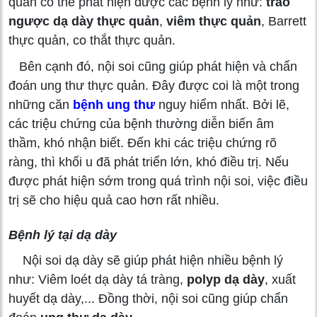
quản có thể phát hiện được các bệnh lý như:
trào
ngược dạ dày thực quản
,
viêm thực quản
, Barrett
thực quản, co thắt thực quản.
Bên cạnh đó, nội soi cũng giúp phát hiện và chẩn
đoán ung thư thực quản. Đây được coi là một trong
những căn
bệnh ung thư
nguy hiểm nhất. Bởi lẽ,
các triệu chứng của bệnh thường diễn biến âm
thầm, khó nhận biết. Đến khi các triệu chứng rõ
ràng, thì khối u đã phát triển lớn, khó điều trị. Nếu
được phát hiện sớm trong quá trình nội soi, việc điều
trị sẽ cho hiệu quả cao hơn rất nhiều.
Bệnh lý tại dạ dày
Nội soi dạ dày sẽ giúp phát hiện nhiều bệnh lý
như: Viêm loét dạ dày tá tràng,
polyp dạ dày
, xuất
huyết dạ dày,... Đồng thời, nội soi cũng giúp chẩn