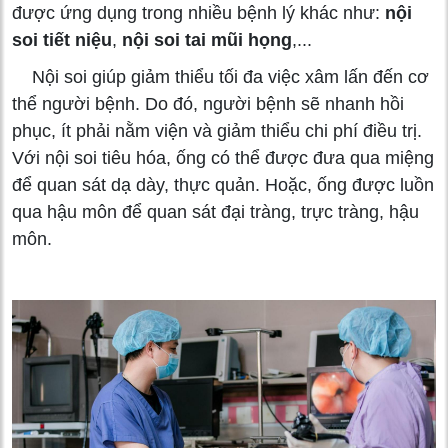
được ứng dụng trong nhiều bệnh lý khác như:
nội
soi tiết niệu
,
nội soi tai mũi họng
,...
Nội soi giúp giảm thiểu tối đa việc xâm lấn đến cơ
thể người bệnh. Do đó, người bệnh sẽ nhanh hồi
phục, ít phải nằm viện và giảm thiểu chi phí điều trị.
Với nội soi tiêu hóa, ống có thể được đưa qua miệng
để quan sát dạ dày, thực quản. Hoặc, ống được luồn
qua hậu môn để quan sát đại tràng, trực tràng, hậu
môn.