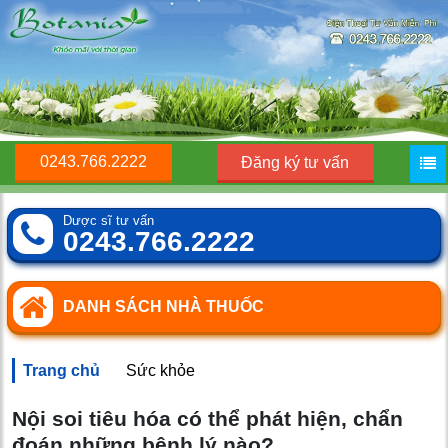
0243.766.2222
Đăng ký tư vấn
Dược sĩ tư vấn
0243.766.2222
DANH SÁCH NHÀ THUỐC
Trang chủ
Sức khỏe
Nội soi tiêu hóa có thể phát hiện, chẩn
đoán những bệnh lý nào?