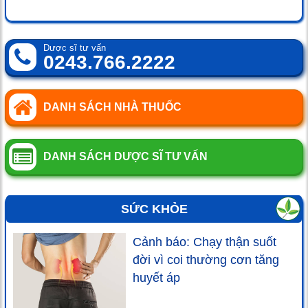
Dược sĩ tư vấn
0243.766.2222
DANH SÁCH NHÀ THUỐC
DANH SÁCH DƯỢC SĨ TƯ VẤN
SỨC KHỎE
Cảnh báo: Chạy thận suốt
đời vì coi thường cơn tăng
huyết áp