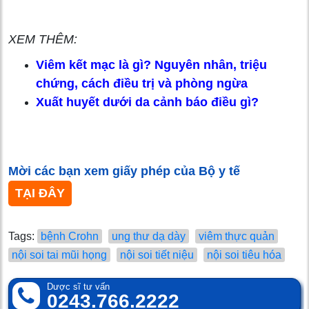
XEM THÊM:
Viêm kết mạc là gì? Nguyên nhân, triệu
chứng, cách điều trị và phòng ngừa
Xuất huyết dưới da cảnh báo điều gì?
Mời các bạn xem giấy phép của Bộ y tế
TẠI ĐÂY
Tags:
bệnh Crohn
ung thư dạ dày
viêm thực quản
nội soi tai mũi họng
nội soi tiết niệu
nội soi tiêu hóa
Dược sĩ tư vấn
0243.766.2222