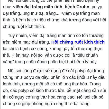
Nội soi đại tràng có thể phát hiện nhiều bệnh lý
như:
viêm đại tràng mãn tính
,
bệnh Crohn
, polyp
đại tràng, ung thư đại tràng,... Viêm đại tràng mãn
tính là bệnh lý có triệu chứng khá tương đồng với hội
chứng ruột kích thích.
Tuy nhiên, viêm đại tràng mãn tính có tổn thương
trên niêm mạc đại tràng.
Hội chứng ruột kích thích
lại chỉ là bệnh cơ năng, không gây tổn thương thực
thể. Hiện nay, nội soi vẫn được coi là “tiêu chuẩn
vàng” trong chẩn đoán phân biệt hai bệnh lý này.
Nội soi cũng được sử dụng để cắt polyp đại tràng.
Cũng như polyp dạ dày, phần lớn các khối u này đều
lành tính, nhưng một số có thể ung thư hóa. Trong
đó, các polyp có kích thước lớn, bề mặt càng sần sùi
thì có nguy cơ ung thư hóa càng cao. Nội soi cắt bỏ
chúng sẽ giúp phòng ngừa ung thư đại tràng.