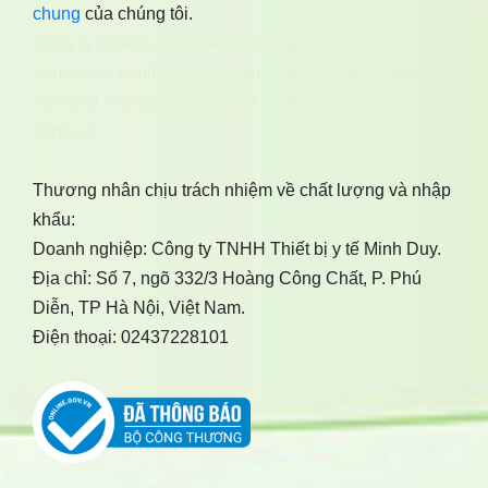
chung
của chúng tôi.
Công ty botania
,
bonimen
,
bonidiabet
,
bonibrain
,
bonidetox
,
bonihappy
,
bonigut
,
bonivein
,
bonisleep
,
boniseal
,
bonibaio
,
bonismok
,
bonikiddy
,
boniancol
,
bonihair
Thương nhân chịu trách nhiệm về chất lượng và nhập
khẩu:
Doanh nghiệp: Công ty TNHH Thiết bị y tế Minh Duy.
Địa chỉ: Số 7, ngõ 332/3 Hoàng Công Chất, P. Phú
Diễn, TP Hà Nội, Việt Nam.
Điện thoại: 02437228101