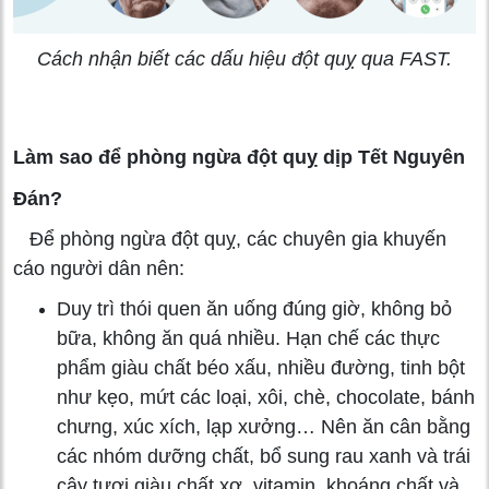
Cách nhận biết các dấu hiệu đột quỵ qua FAST.
Làm sao để phòng ngừa đột quỵ dịp Tết Nguyên
Đán?
Để phòng ngừa đột quỵ, các chuyên gia khuyến
cáo người dân nên:
Duy trì thói quen ăn uống đúng giờ, không bỏ
bữa, không ăn quá nhiều. Hạn chế các thực
phẩm giàu chất béo xấu, nhiều đường, tinh bột
như kẹo, mứt các loại, xôi, chè, chocolate, bánh
chưng, xúc xích, lạp xưởng… Nên ăn cân bằng
các nhóm dưỡng chất, bổ sung rau xanh và trái
cây tươi giàu chất xơ, vitamin, khoáng chất và