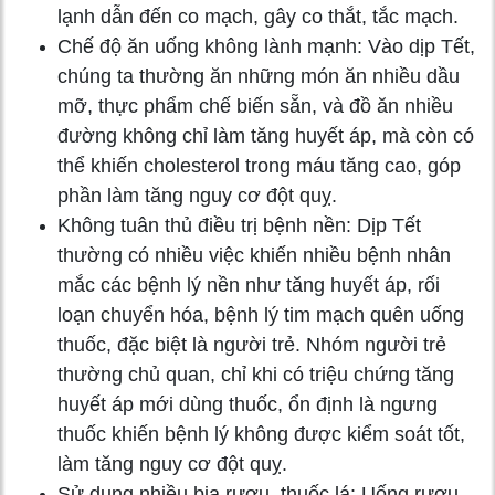
lạnh dẫn đến co mạch, gây co thắt, tắc mạch.
Chế độ ăn uống không lành mạnh: Vào dịp Tết,
chúng ta thường ăn những món ăn nhiều dầu
mỡ, thực phẩm chế biến sẵn, và đồ ăn nhiều
đường không chỉ làm tăng huyết áp, mà còn có
thể khiến cholesterol trong máu tăng cao, góp
phần làm tăng nguy cơ đột quỵ.
Không tuân thủ điều trị bệnh nền: Dịp Tết
thường có nhiều việc khiến nhiều bệnh nhân
mắc các bệnh lý nền như tăng huyết áp, rối
loạn chuyển hóa, bệnh lý tim mạch quên uống
thuốc, đặc biệt là người trẻ. Nhóm người trẻ
thường chủ quan, chỉ khi có triệu chứng tăng
huyết áp mới dùng thuốc, ổn định là ngưng
thuốc khiến bệnh lý không được kiểm soát tốt,
làm tăng nguy cơ đột quỵ.
Sử dụng nhiều bia rượu, thuốc lá: Uống rượu