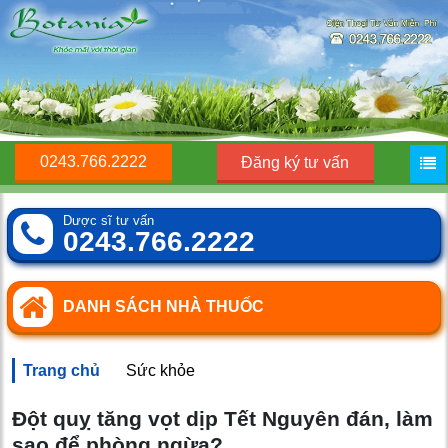
0243.766.2222
Đăng ký tư vấn
Dược sĩ tư vấn
0243.766.2222
DANH SÁCH NHÀ THUỐC
Trang chủ
Sức khỏe
Đột quỵ tăng vọt dịp Tết Nguyên đán, làm
sao để phòng ngừa?