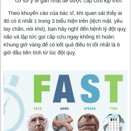
cơ sở y tế gần nhất để được cấp cứu kịp thời.
Theo khuyến cáo của bác sĩ, khi quan sát thấy ai
đó có ít nhất 1 trong 3 biểu hiện trên (lệch mặt, yếu
tay chân, nói khó), bạn hãy nghĩ đến bệnh lý đột quỵ
não và lập tức gọi cấp cứu ngay không trì hoãn.
Khung giờ vàng để có kết quả điều trị tốt nhất là 6
giờ đầu tiên tính từ lúc đột quỵ.