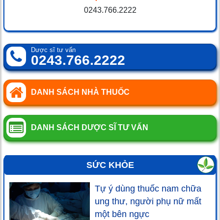
0243.766.2222
Dược sĩ tư vấn
0243.766.2222
DANH SÁCH NHÀ THUỐC
DANH SÁCH DƯỢC SĨ TƯ VẤN
SỨC KHỎE
Tự ý dùng thuốc nam chữa
ung thư, người phụ nữ mất
một bên ngực