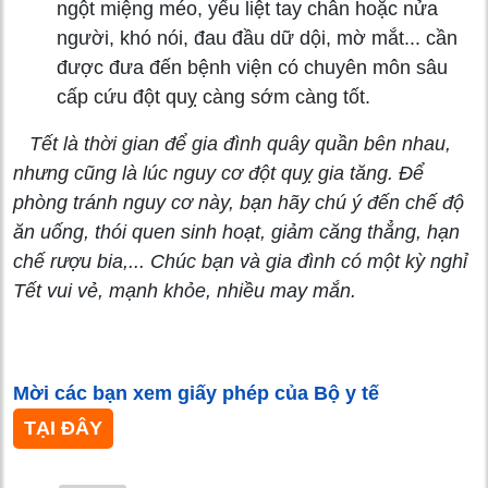
ngột miệng méo, yếu liệt tay chân hoặc nửa
người, khó nói, đau đầu dữ dội, mờ mắt... cần
được đưa đến bệnh viện có chuyên môn sâu
cấp cứu đột quỵ càng sớm càng tốt.
Tết là thời gian để gia đình quây quần bên nhau,
nhưng cũng là lúc nguy cơ đột quỵ gia tăng. Để
phòng tránh nguy cơ này, bạn hãy chú ý đến chế độ
ăn uống, thói quen sinh hoạt, giảm căng thẳng, hạn
chế rượu bia,... Chúc bạn và gia đình có một kỳ nghỉ
Tết vui vẻ, mạnh khỏe, nhiều may mắn.
Mời các bạn xem giấy phép của Bộ y tế
TẠI ĐÂY