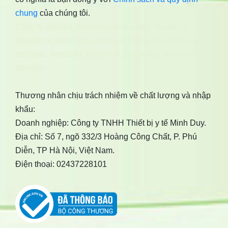
chung
của chúng tôi.
Công ty botania
,
bonimen
,
bonidiabet
,
bonibrain
,
bonidetox
,
bonihappy
,
bonigut
,
bonivein
,
bonisleep
,
boniseal
,
bonibaio
,
bonismok
,
bonikiddy
,
boniancol
,
bonihair
Thương nhân chịu trách nhiệm về chất lượng và nhập
khẩu:
Doanh nghiệp: Công ty TNHH Thiết bị y tế Minh Duy.
Địa chỉ: Số 7, ngõ 332/3 Hoàng Công Chất, P. Phú
Diễn, TP Hà Nội, Việt Nam.
Điện thoại: 02437228101