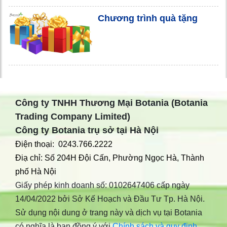
Chương trình quà tặng
Công ty TNHH Thương Mại Botania (Botania
Trading Company Limited)
Công ty Botania trụ sở tại Hà Nội
Điện thoại: 0243.766.2222
Điạ chỉ: Số 204H Đội Cấn, Phường Ngọc Hà, Thành
phố Hà Nội
Giấy phép kinh doanh số: 0102647406 cấp ngày
14/04/2022 bởi Sở Kế Hoạch và Đầu Tư Tp. Hà Nội.
Sử dụng nội dung ở trang này và dịch vụ tại Botania
có nghĩa là bạn đồng ý với
Chính sách và quy định