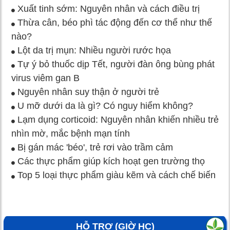
Xuất tinh sớm: Nguyên nhân và cách điều trị
Thừa cân, béo phì tác động đến cơ thể như thế
nào?
Lột da trị mụn: Nhiều người rước họa
Tự ý bỏ thuốc dịp Tết, người đàn ông bùng phát
virus viêm gan B
Nguyên nhân suy thận ở người trẻ
U mỡ dưới da là gì? Có nguy hiểm không?
Lạm dụng corticoid: Nguyên nhân khiến nhiều trẻ
nhìn mờ, mắc bệnh mạn tính
Bị gán mác 'béo', trẻ rơi vào trầm cảm
Các thực phẩm giúp kích hoạt gen trường thọ
Top 5 loại thực phẩm giàu kẽm và cách chế biến
HỖ TRỢ (GIỜ HC)