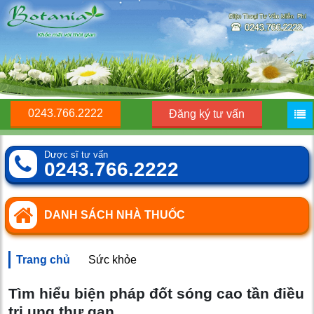
0243.766.2222
Đăng ký tư vấn
Dược sĩ tư vấn
0243.766.2222
DANH SÁCH NHÀ THUỐC
Trang chủ
Sức khỏe
Tìm hiểu biện pháp đốt sóng cao tần điều
trị ung thư gan