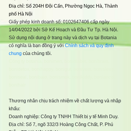
Điạ chỉ: Số 204H Đội Cấn, Phường Ngọc Hà, Thành
phố Hà Nội
Giấy phép kinh doanh số: 0102647406 cấp ngày
14/04/2022 bởi Sở Kế Hoạch và Đầu Tư Tp. Hà Nội.
Sử dụng nội dung ở trang này và dịch vụ tại Botania
có nghĩa là bạn đồng ý với
Chính sách và quy định
chung
của chúng tôi.
Công ty botania
,
bonimen
,
bonidiabet
,
bonibrain
,
bonidetox
,
bonihappy
,
bonigut
,
bonivein
,
bonisleep
,
boniseal
,
bonibaio
,
bonismok
,
bonikiddy
,
boniancol
,
bonihair
Thương nhân chịu trách nhiệm về chất lượng và nhập
khẩu:
Doanh nghiệp: Công ty TNHH Thiết bị y tế Minh Duy.
Địa chỉ: Số 7, ngõ 332/3 Hoàng Công Chất, P. Phú