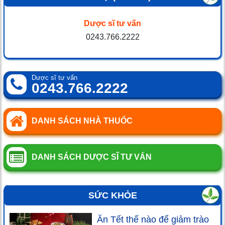
Dược sĩ tư vấn
0243.766.2222
Dược sĩ tư vấn
0243.766.2222
DANH SÁCH NHÀ THUỐC
DANH SÁCH DƯỢC SĨ TƯ VẤN
SỨC KHỎE
Ăn Tết thế nào để giảm trào