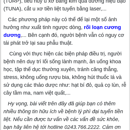
(TURP), tiêu hủy u xơ bằng kim qua đường niệu đạo
(TUNA), cắt u xơ tiền liệt tuyến bằng laser,...
Các phương pháp này có thể để lại một số ảnh
hưởng như xuất tinh ngược dòng,
rối loạn cương
dương
,... Bên cạnh đó, người bệnh vẫn có nguy cơ
tái phát trở lại sau phẫu thuật.
Cùng với thực hiện các biện pháp điều trị, người
bệnh nên duy trì lối sống lành mạnh, ăn uống khoa
học, tập thể dục thường xuyên, tránh căng thẳng,
stress, không uống rượu bia, không hút thuốc lá và
sử dụng các thảo dược như: hạt bí đỏ, quả cọ lùn, rễ
cây tầm ma, nam việt quất,...
Hy vọng, bài viết trên đây đã giúp bạn có thêm
nhiều thông tin hữu ích về bệnh lý phì đại tuyến tiền
liệt. Nếu cần được tư vấn về các vấn đề sức khỏe,
bạn hãy liên hệ tới hotline 0243.766.2222. Cảm ơn