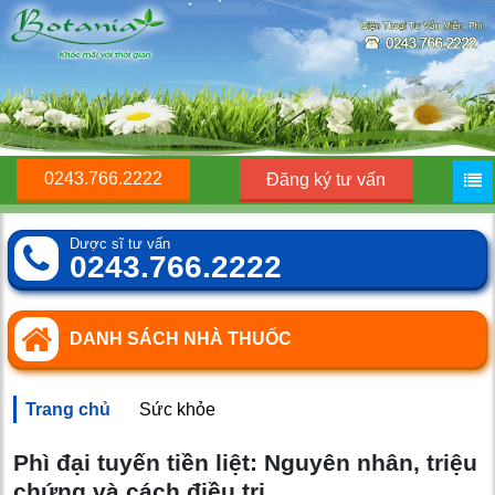
0243.766.2222
Đăng ký tư vấn
Dược sĩ tư vấn
0243.766.2222
DANH SÁCH NHÀ THUỐC
Trang chủ
Sức khỏe
Phì đại tuyến tiền liệt: Nguyên nhân, triệu
chứng và cách điều trị