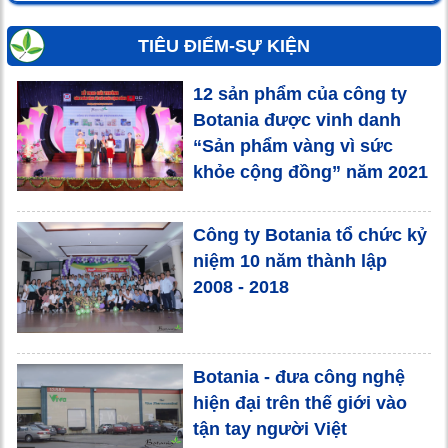
TIÊU ĐIỂM-SỰ KIỆN
12 sản phẩm của công ty
Botania được vinh danh
“Sản phẩm vàng vì sức
khỏe cộng đồng” năm 2021
Công ty Botania tổ chức kỷ
niệm 10 năm thành lập
2008 - 2018
Botania - đưa công nghệ
hiện đại trên thế giới vào
tận tay người Việt