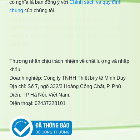
có nghĩa là bạn đồng ý với
Chính sách và quy định
chung
của chúng tôi.
Công ty botania
,
bonimen
,
bonidiabet
,
bonibrain
,
bonidetox
,
bonihappy
,
bonigut
,
bonivein
,
bonisleep
,
boniseal
,
bonibaio
,
bonismok
,
bonikiddy
,
boniancol
,
bonihair
Thương nhân chịu trách nhiệm về chất lượng và nhập
khẩu:
Doanh nghiệp: Công ty TNHH Thiết bị y tế Minh Duy.
Địa chỉ: Số 7, ngõ 332/3 Hoàng Công Chất, P. Phú
Diễn, TP Hà Nội, Việt Nam.
Điện thoại: 02437228101