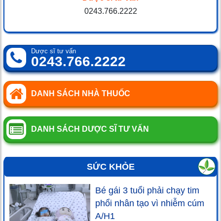
0243.766.2222
Dược sĩ tư vấn
0243.766.2222
DANH SÁCH NHÀ THUỐC
DANH SÁCH DƯỢC SĨ TƯ VẤN
SỨC KHỎE
Bé gái 3 tuổi phải chạy tim
phổi nhân tạo vì nhiễm cúm
A/H1