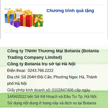
Chương trình quà tặng
Công ty TNHH Thương Mại Botania (Botania
Trading Company Limited)
Công ty Botania trụ sở tại Hà Nội
Điện thoại: 0243.766.2222
Điạ chỉ: Số 204H Đội Cấn, Phường Ngọc Hà, Thành
phố Hà Nội
Giấy phép kinh doanh số: 0102647406 cấp ngày
14/04/2022 bởi Sở Kế Hoạch và Đầu Tư Tp. Hà Nội.
Sử dụng nội dung ở trang này và dịch vụ tại Botania