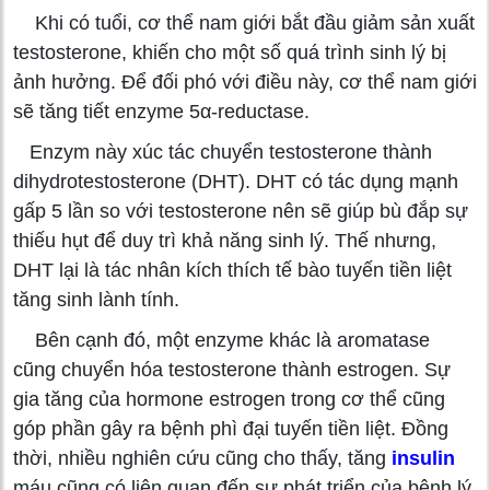
Khi có tuổi, cơ thể nam giới bắt đầu giảm sản xuất
testosterone, khiến cho một số quá trình sinh lý bị
ảnh hưởng. Để đối phó với điều này, cơ thể nam giới
sẽ tăng tiết enzyme 5α-reductase.
Enzym này xúc tác chuyển testosterone thành
dihydrotestosterone (DHT). DHT có tác dụng mạnh
gấp 5 lần so với testosterone nên sẽ giúp bù đắp sự
thiếu hụt để duy trì khả năng sinh lý. Thế nhưng,
DHT lại là tác nhân kích thích tế bào tuyến tiền liệt
tăng sinh lành tính.
Bên cạnh đó, một enzyme khác là aromatase
cũng chuyển hóa testosterone thành estrogen. Sự
gia tăng của hormone estrogen trong cơ thể cũng
góp phần gây ra bệnh phì đại tuyến tiền liệt. Đồng
thời, nhiều nghiên cứu cũng cho thấy, tăng
insulin
máu cũng có liên quan đến sự phát triển của bệnh lý