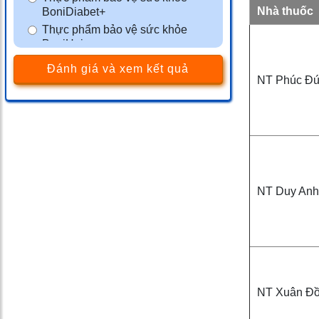
Nhà thuốc
BoniDiabet+
Thực phẩm bảo vệ sức khỏe
BoniHair
Thực phẩm bảo vệ sức khỏe
Đánh giá và xem kết quả
BoniSleep+
NT Phúc Đ
Thực phẩm bảo vệ sức khỏe
BoniSeal+
Thực phẩm bảo vệ sức khỏe
BoniGut+
Màng phim tránh thai VCF
Thực phẩm bảo vệ sức khỏe
BoniMen
NT Duy Anh
Thực phẩm bảo vệ sức khỏe
BoniBaio
Thực phẩm bảo vệ sức khỏe
BoniDetox
NT Xuân Đ