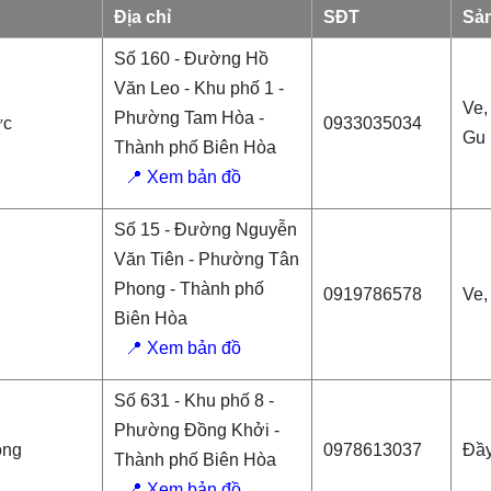
Địa chỉ
SĐT
Sả
Số 160 - Đường Hồ
Văn Leo - Khu phố 1 -
Ve,
Phường Tam Hòa -
ức
0933035034
Gu
Thành phố Biên Hòa
📍 Xem bản đồ
Số 15 - Đường Nguyễn
Văn Tiên - Phường Tân
Phong - Thành phố
0919786578
Ve,
Biên Hòa
📍 Xem bản đồ
Số 631 - Khu phố 8 -
Phường Đồng Khởi -
ồng
0978613037
Đầ
Thành phố Biên Hòa
📍 Xem bản đồ