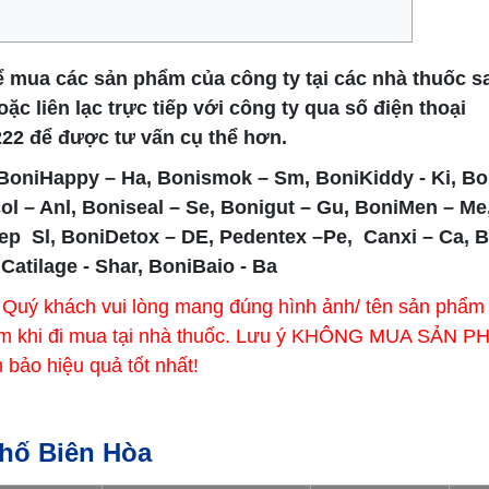
mua các sản phẩm của công ty tại các nhà thuốc sau
ặc liên lạc trực tiếp với công ty qua số điện thoại
222 để được tư vấn cụ thể hơn.
 BoniHappy – Ha, Bonismok – Sm, BoniKiddy - Ki, Bo
ol – Anl, Boniseal – Se, Bonigut – Gu, BoniMen – Me
ep Sl, BoniDetox – DE, Pedentex –Pe, Canxi – Ca, B
 Catilage - Shar, BoniBaio - Ba
 Quý khách vui lòng mang đúng hình ảnh/ tên sản phẩm
ẩm khi đi mua tại nhà thuốc. Lưu ý KHÔNG MUA SẢN 
bảo hiệu quả tốt nhất!
hố Biên Hòa