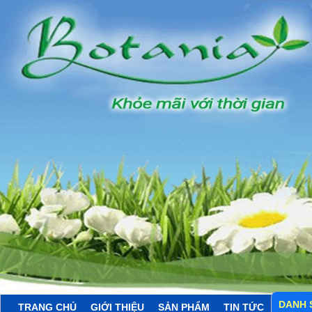
DANH 
TRANG CHỦ
GIỚI THIỆU
SẢN PHẨM
TIN TỨC