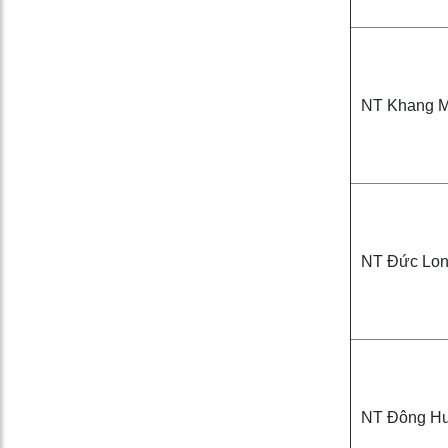
NT Khang M
NT Đức Lo
NT Đông H