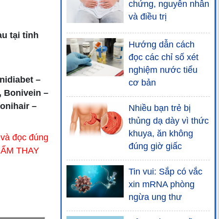
chứng, nguyên nhân
và điều trị
 tại tỉnh
Hướng dẫn cách
đọc các chỉ số xét
nghiệm nước tiểu
nidiabet –
cơ bản
, Bonivein –
onihair –
Nhiều bạn trẻ bị
thủng dạ dày vì thức
khuya, ăn không
 và đọc đúng
đúng giờ giấc
PHẨM THAY
Tin vui: Sắp có vắc
xin mRNA phòng
ngừa ung thư