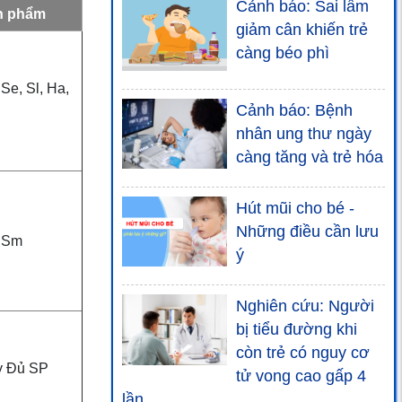
Cảnh báo: Sai lầm
n phẩm
giảm cân khiến trẻ
càng béo phì
 Se, Sl, Ha,
Cảnh báo: Bệnh
nhân ung thư ngày
càng tăng và trẻ hóa
Hút mũi cho bé -
Những điều cần lưu
 Sm
ý
Nghiên cứu: Người
bị tiểu đường khi
còn trẻ có nguy cơ
y Đủ SP
tử vong cao gấp 4
lần