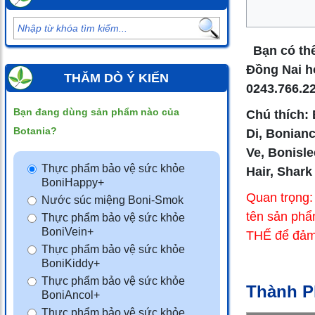
Bạn có thể 
Đồng Nai ho
THĂM DÒ Ý KIẾN
0243.766.2
Bạn đang dùng sản phẩm nào của
Chú thích:
Botania?
Di, Bonianc
Ve, Bonisle
Thực phẩm bảo vệ sức khỏe
Hair, Shark
BoniHappy+
Quan trọng:
Nước súc miệng Boni-Smok
tên sản ph
Thực phẩm bảo vệ sức khỏe
BoniVein+
THẾ để đảm 
Thực phẩm bảo vệ sức khỏe
BoniKiddy+
Thực phẩm bảo vệ sức khỏe
Thành P
BoniAncol+
Thực phẩm bảo vệ sức khỏe