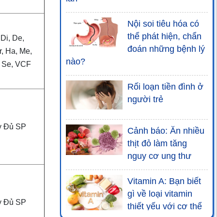
Nội soi tiêu hóa có
thể phát hiện, chẩn
 Di, De,
đoán những bệnh lý
r, Ha, Me,
nào?
 Se, VCF
Rối loạn tiền đình ở
người trẻ
y Đủ SP
Cảnh báo: Ăn nhiều
thịt đỏ làm tăng
nguy cơ ung thư
Vitamin A: Bạn biết
gì về loại vitamin
y Đủ SP
thiết yếu với cơ thể