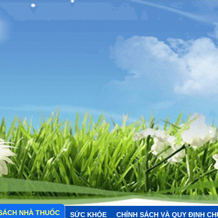
SÁCH NHÀ THUỐC
SỨC KHỎE
CHÍNH SÁCH VÀ QUY ĐỊNH C