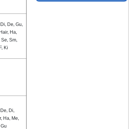
này?
Nguy cơ đột quỵ
mắt từ thói quen
 Di, De, Gu,
thức khuya dùng
Hair, Ha,
thiết bị điện tử
 Se, Sm,
, Ki
Nguy cơ bại liệt:
Cha mẹ cần làm gì
để bảo vệ con?
Rối loạn tiêu hóa
sau nhiều năm tự
uống kháng sinh
 De, Di,
Thức khuya để sống
r, Ha, Me,
bù: Nhiều người
 Gu