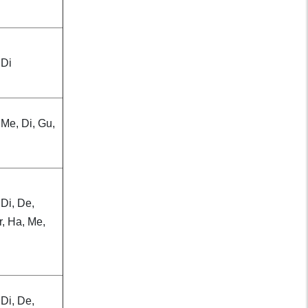
đang phải trả giá
Gợi ý những đồ ăn
trước khi đi ngủ giúp
 Di
bạn ngủ ngon hơn
Hơn 1.200 người
 Me, Di, Gu,
Việt nhập viện vì
thuốc lá điện tử
Vết thương nhỏ
 Di, De,
khiến người đàn ông
r, Ha, Me,
bị uốn ván suýt chết
 Di, De,