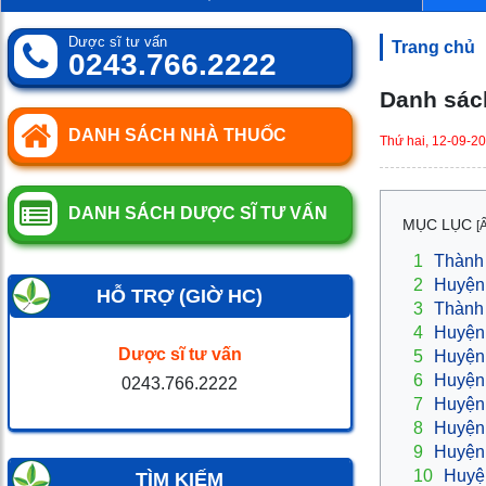
0
SP
Dược sĩ tư vấn
Trang chủ
0243.766.2222
Danh sách
DANH SÁCH NHÀ THUỐC
Thứ hai, 12-09-2
DANH SÁCH DƯỢC SĨ TƯ VẤN
MỤC LỤC
[
1
Thành
2
Huyện
HỖ TRỢ (GIỜ HC)
3
Thành
4
Huyện
Dược sĩ tư vấn
5
Huyện
6
Huyện
0243.766.2222
7
Huyện
8
Huyện
9
Huyện
10
Huyệ
TÌM KIẾM