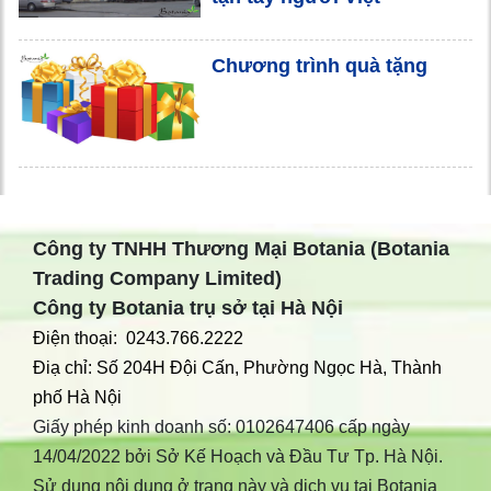
Chương trình quà tặng
Công ty TNHH Thương Mại Botania (Botania
Trading Company Limited)
Công ty Botania trụ sở tại Hà Nội
Điện thoại: 0243.766.2222
Điạ chỉ: Số 204H Đội Cấn, Phường Ngọc Hà, Thành
phố Hà Nội
Giấy phép kinh doanh số: 0102647406 cấp ngày
14/04/2022 bởi Sở Kế Hoạch và Đầu Tư Tp. Hà Nội.
Sử dụng nội dung ở trang này và dịch vụ tại Botania