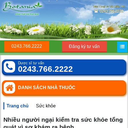
0243.766.2222
Đăng ký tư vấn
Dược sĩ tư vấn
0243.766.2222
DANH SÁCH NHÀ THUỐC
Trang chủ
Sức khỏe
Nhiều người ngại kiểm tra sức khỏe tổng
quát vì sợ khám ra bệnh