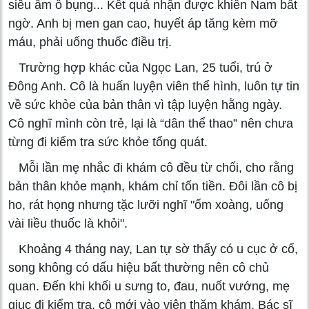
siêu âm ổ bụng... Kết quả nhận được khiến Nam bất
ngờ. Anh bị men gan cao, huyết áp tăng kèm mỡ
máu, phải uống thuốc điều trị.
Trường hợp khác của Ngọc Lan, 25 tuổi, trú ở
Đông Anh. Cô là huấn luyện viên thể hình, luôn tự tin
về sức khỏe của bản thân vì tập luyện hằng ngày.
Cô nghĩ mình còn trẻ, lại là “dân thể thao” nên chưa
từng đi kiểm tra sức khỏe tổng quát.
Mỗi lần mẹ nhắc đi khám cô đều từ chối, cho rằng
bản thân khỏe mạnh, khám chỉ tốn tiền. Đôi lần cô bị
ho, rát họng nhưng tặc lưỡi nghĩ "ốm xoàng, uống
vài liều thuốc là khỏi".
Khoảng 4 tháng nay, Lan tự sờ thấy có u cục ở cổ,
song không có dấu hiệu bất thường nên cô chủ
quan. Đến khi khối u sưng to, đau, nuốt vướng, mẹ
giục đi kiểm tra, cô mới vào viện thăm khám. Bác sĩ