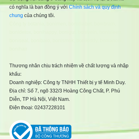
có nghĩa là bạn đồng ý với
Chính sách và quy định
chung
của chúng tôi.
Công ty botania
,
bonimen
,
bonidiabet
,
bonibrain
,
bonidetox
,
bonihappy
,
bonigut
,
bonivein
,
bonisleep
,
boniseal
,
bonibaio
,
bonismok
,
bonikiddy
,
boniancol
,
bonihair
Thương nhân chịu trách nhiệm về chất lượng và nhập
khẩu:
Doanh nghiệp: Công ty TNHH Thiết bị y tế Minh Duy.
Địa chỉ: Số 7, ngõ 332/3 Hoàng Công Chất, P. Phú
Diễn, TP Hà Nội, Việt Nam.
Điện thoại: 02437228101