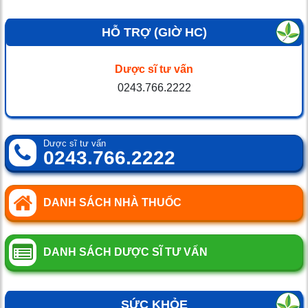
HỖ TRỢ (GIỜ HC)
Dược sĩ tư vấn
0243.766.2222
Dược sĩ tư vấn
0243.766.2222
DANH SÁCH NHÀ THUỐC
DANH SÁCH DƯỢC SĨ TƯ VẤN
SỨC KHỎE