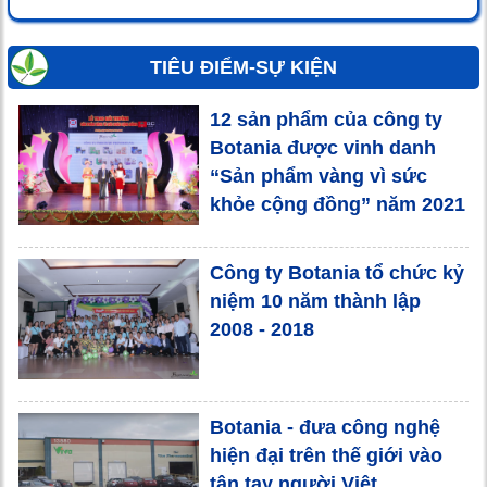
TIÊU ĐIỂM-SỰ KIỆN
12 sản phẩm của công ty
Botania được vinh danh
“Sản phẩm vàng vì sức
khỏe cộng đồng” năm 2021
Công ty Botania tổ chức kỷ
niệm 10 năm thành lập
2008 - 2018
Botania - đưa công nghệ
hiện đại trên thế giới vào
tận tay người Việt