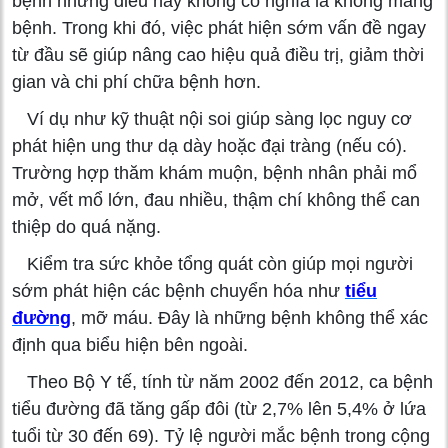
bệnh nhưng điều này không có nghĩa là không mang
bệnh. Trong khi đó, việc phát hiện sớm vấn đề ngay
từ đầu sẽ giúp nâng cao hiệu quả điều trị, giảm thời
gian và chi phí chữa bệnh hơn.
Ví dụ như kỹ thuật nội soi giúp sàng lọc nguy cơ
phát hiện ung thư dạ dày hoặc đại tràng (nếu có).
Trường hợp thăm khám muộn, bệnh nhân phải mổ
mở, vết mổ lớn, đau nhiều, thậm chí không thể can
thiệp do quá nặng.
Kiểm tra sức khỏe tổng quát còn giúp mọi người
sớm phát hiện các bệnh chuyển hóa như
tiểu
đường
, mỡ máu. Đây là những bệnh không thể xác
định qua biểu hiện bên ngoài.
Theo Bộ Y tế, tính từ năm 2002 đến 2012, ca bệnh
tiểu đường đã tăng gấp đôi (từ 2,7% lên 5,4% ở lứa
tuổi từ 30 đến 69). Tỷ lệ người mắc bệnh trong cộng