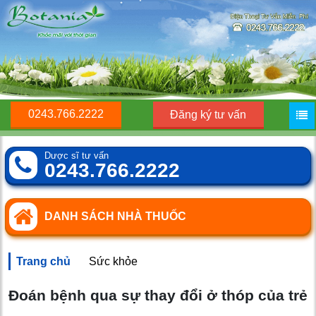
0243.766.2222
Đăng ký tư vấn
Dược sĩ tư vấn
0243.766.2222
DANH SÁCH NHÀ THUỐC
Trang chủ
Sức khỏe
Đoán bệnh qua sự thay đổi ở thóp của trẻ