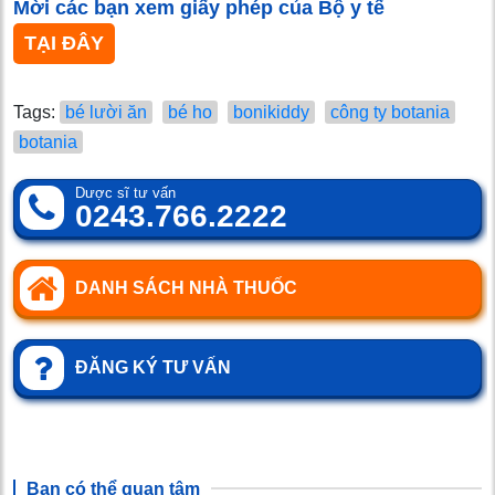
Mời các bạn xem giấy phép của Bộ y tế
TẠI ĐÂY
Tags:
bé lười ăn
bé ho
bonikiddy
công ty botania
botania
Dược sĩ tư vấn
0243.766.2222
DANH SÁCH NHÀ THUỐC
ĐĂNG KÝ TƯ VẤN
Bạn có thể quan tâm