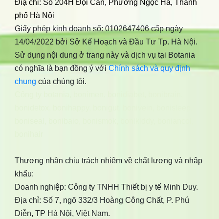
Điạ chỉ: Số 204H Đội Cấn, Phường Ngọc Hà, Thành
phố Hà Nội
Giấy phép kinh doanh số: 0102647406 cấp ngày
14/04/2022 bởi Sở Kế Hoạch và Đầu Tư Tp. Hà Nội.
Sử dụng nội dung ở trang này và dịch vụ tại Botania
có nghĩa là bạn đồng ý với
Chính sách và quy định
chung
của chúng tôi.
Công ty botania
,
bonimen
,
bonidiabet
,
bonibrain
,
bonidetox
,
bonihappy
,
bonigut
,
bonivein
,
bonisleep
,
boniseal
,
bonibaio
,
bonismok
,
bonikiddy
,
boniancol
,
bonihair
Thương nhân chịu trách nhiệm về chất lượng và nhập
khẩu:
Doanh nghiệp: Công ty TNHH Thiết bị y tế Minh Duy.
Địa chỉ: Số 7, ngõ 332/3 Hoàng Công Chất, P. Phú
Diễn, TP Hà Nội, Việt Nam.