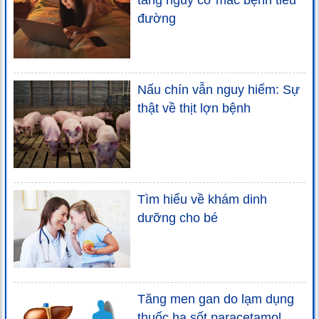
tăng nguy cơ mắc bệnh tiểu
đường
Nấu chín vẫn nguy hiểm: Sự
thật về thịt lợn bệnh
Tìm hiểu về khám dinh
dưỡng cho bé
Tăng men gan do lạm dụng
thuốc hạ sốt paracetamol