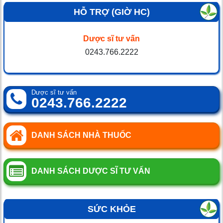
HỖ TRỢ (GIỜ HC)
Dược sĩ tư vấn
0243.766.2222
Dược sĩ tư vấn
0243.766.2222
DANH SÁCH NHÀ THUỐC
DANH SÁCH DƯỢC SĨ TƯ VẤN
SỨC KHỎE