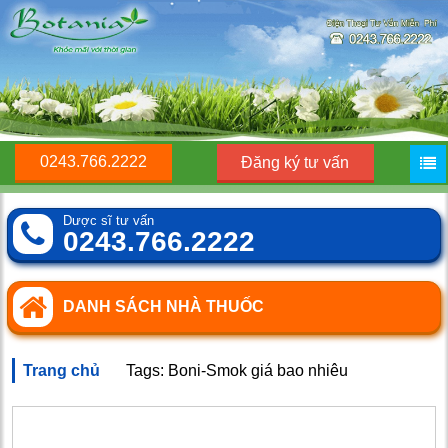
0243.766.2222
Đăng ký tư vấn
Dược sĩ tư vấn
0243.766.2222
DANH SÁCH NHÀ THUỐC
Trang chủ
Tags: Boni-Smok giá bao nhiêu