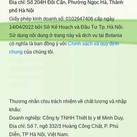
Điạ chỉ: Số 204H Đội Cấn, Phường Ngọc Hà, Thành
phố Hà Nội
Giấy phép kinh doanh số: 0102647406 cấp ngày
14/04/2022 bởi Sở Kế Hoạch và Đầu Tư Tp. Hà Nội.
Sử dụng nội dung ở trang này và dịch vụ tại Botania
có nghĩa là bạn đồng ý với
Chính sách và quy định
chung
của chúng tôi.
Công ty botania
,
bonimen
,
bonidiabet
,
bonibrain
,
bonidetox
,
bonihappy
,
bonigut
,
bonivein
,
bonisleep
,
boniseal
,
bonibaio
,
bonismok
,
bonikiddy
,
boniancol
,
bonihair
Thương nhân chịu trách nhiệm về chất lượng và nhập
khẩu:
Doanh nghiệp: Công ty TNHH Thiết bị y tế Minh Duy.
Địa chỉ: Số 7, ngõ 332/3 Hoàng Công Chất, P. Phú
Diễn, TP Hà Nội, Việt Nam.