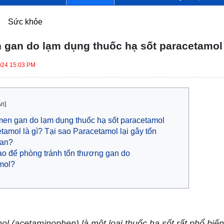
Sức khỏe
 gan do lạm dụng thuốc hạ sốt paracetamol
024 15:03 PM
Ẩn]
en gan do lạm dụng thuốc hạ sốt paracetamol
tamol là gì? Tại sao Paracetamol lại gây tổn
gan?
o để phòng tránh tổn thương gan do
mol?
 (acetaminophen) là một loại thuốc hạ sốt rất phổ biế