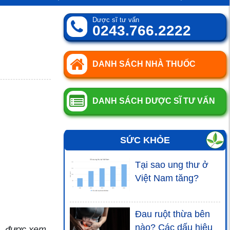
Dược sĩ tư vấn
0243.766.2222
DANH SÁCH NHÀ THUỐC
DANH SÁCH DƯỢC SĨ TƯ VẤN
SỨC KHỎE
Tại sao ung thư ở
Việt Nam tăng?
Đau ruột thừa bên
nào? Các dấu hiệu
n, được xem