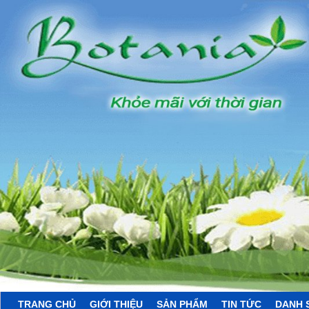
TRANG CHỦ
GIỚI THIỆU
SẢN PHẨM
TIN TỨC
DANH 