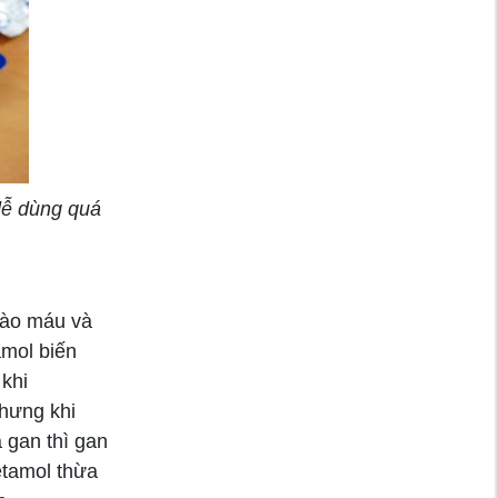
dễ dùng quá
vào máu và
amol biến
khi
Nhưng khi
 gan thì gan
etamol thừa