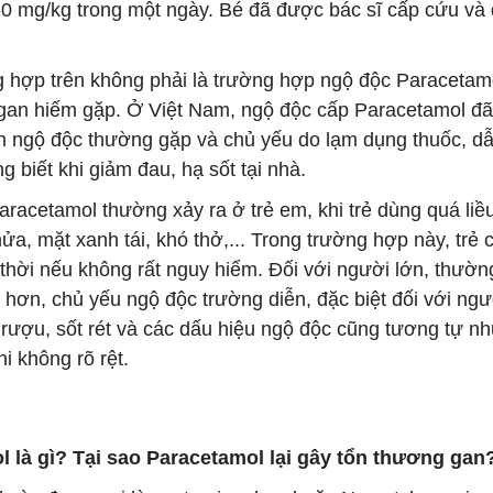
 mg/kg trong một ngày. Bé đã được bác sĩ cấp cứu và đi
hợp trên không phải là trường hợp ngộ độc Paracetam
gan hiếm gặp. Ở Việt Nam, ngộ độc cấp Paracetamol đã
 ngộ độc thường gặp và chủ yếu do lạm dụng thuốc, dẫ
g biết khi giảm đau, hạ sốt tại nhà.
acetamol thường xảy ra ở trẻ em, khi trẻ dùng quá liề
a, mặt xanh tái, khó thở,... Trong trường hợp này, trẻ
 thời nếu không rất nguy hiểm. Đối với người lớn, thườn
t hơn, chủ yếu ngộ độc trường diễn, đặc biệt đối với ng
 rượu, sốt rét và các dấu hiệu ngộ độc cũng tương tự nh
i không rõ rệt.
 là gì? Tại sao Paracetamol lại gây tổn thương gan