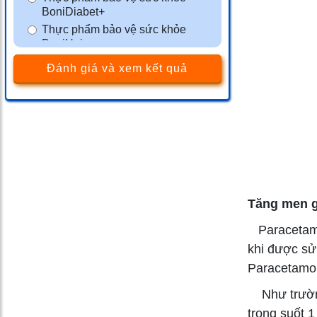
BoniDiabet+
Thực phẩm bảo vệ sức khỏe
BoniHair
Thực phẩm bảo vệ sức khỏe
Đánh giá và xem kết quả
BoniSleep+
Thực phẩm bảo vệ sức khỏe
BoniSeal+
Thực phẩm bảo vệ sức khỏe
BoniGut+
Màng phim tránh thai VCF
Thực phẩm bảo vệ sức khỏe
BoniMen
Tăng men g
Thực phẩm bảo vệ sức khỏe
BoniBaio
Paracetamol
Thực phẩm bảo vệ sức khỏe
khi được sử
BoniDetox
Paracetamol 
Như trường 
trong suốt 