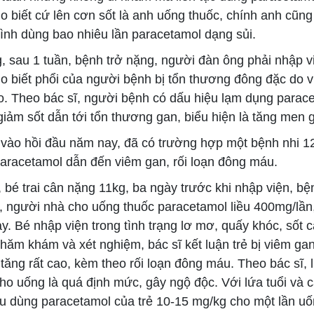
 biết cứ lên cơn sốt là anh uống thuốc, chính anh cũng
ình dùng bao nhiêu lần paracetamol dạng sủi.
sau 1 tuần, bệnh trở nặng, người đàn ông phải nhập v
cho biết phổi của người bệnh bị tổn thương đông đặc do 
o. Theo bác sĩ, người bệnh có dấu hiệu lạm dụng parace
giảm sốt dẫn tới tổn thương gan, biểu hiện là tăng men 
ào hồi đầu năm nay, đã có trường hợp một bệnh nhi 12
paracetamol dẫn đến viêm gan, rối loạn đông máu.
bé trai cân nặng 11kg, ba ngày trước khi nhập viện, bện
, người nhà cho uống thuốc paracetamol liều 400mg/lần, 
y. Bé nhập viện trong tình trạng lơ mơ, quấy khóc, sốt 
hăm khám và xét nghiệm, bác sĩ kết luận trẻ bị viêm gan
ăng rất cao, kèm theo rối loạn đông máu. Theo bác sĩ, 
ho uống là quá định mức, gây ngộ độc. Với lứa tuổi và 
ều dùng paracetamol của trẻ 10-15 mg/kg cho một lần uố