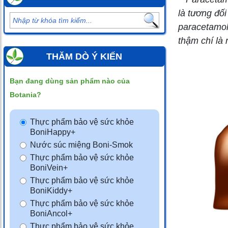
là tương đố
paracetamol
thậm chí là
THĂM DÒ Ý KIẾN
Bạn đang dùng sản phẩm nào của
Botania?
Thực phẩm bảo vệ sức khỏe
BoniHappy+
Nước súc miệng Boni-Smok
Thực phẩm bảo vệ sức khỏe
BoniVein+
Thực phẩm bảo vệ sức khỏe
BoniKiddy+
Thực phẩm bảo vệ sức khỏe
BoniAncol+
Thực phẩm bảo vệ sức khỏe