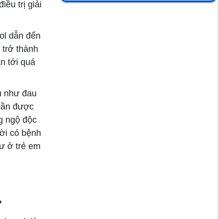
ều trị giải
Hướng dẫn cách
đọc các chỉ số xét
ol dẫn đến
nghiệm nước tiểu
 trở thành
cơ bản
n tới quá
Biến chứng mắt ở
bệnh nhân tiểu
u như đau
đường
 cần được
g ngộ độc
Nhiều người trẻ Việt
ười có bệnh
mắc hội chứng cổ
ư ở trẻ em
rùa vì "vật bất ly
thân"
Giảm cân thần tốc
?
và nguy cơ tiền tiểu