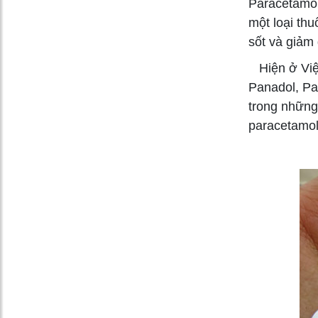
Paracetamol
một loại th
sốt và giảm
Hiện ở Việt
Panadol, Par
trong những
paracetamol