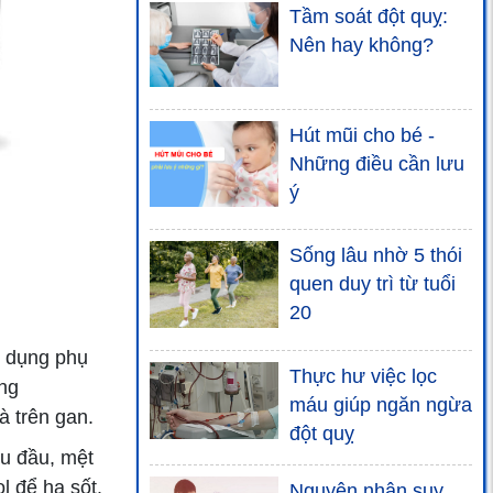
Tầm soát đột quỵ:
Nên hay không?
Hút mũi cho bé -
Những điều cần lưu
ý
Sống lâu nhờ 5 thói
quen duy trì từ tuổi
20
c dụng phụ
Thực hư việc lọc
ng
máu giúp ngăn ngừa
à trên gan.
đột quỵ
u đầu, mệt
l để hạ sốt.
Nguyên nhân suy