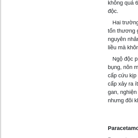
không quá 60
độc.
Hai trường 
tổn thương 
nguyên nhân
liều mà khôn
Ngộ độc par
bụng, nôn mử
cấp cứu kịp
cấp xảy ra í
gan, nghiện
nhưng đôi kh
Paracetamol