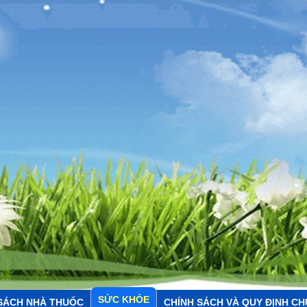
SỨC KHỎE
SÁCH NHÀ THUỐC
CHÍNH SÁCH VÀ QUY ĐỊNH C