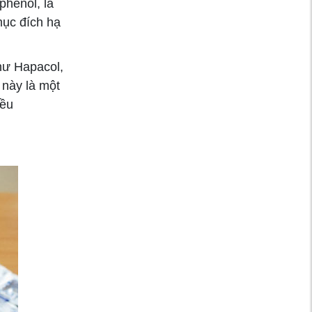
đường ở người trẻ
henol, là
mục đích hạ
Dấu hiệu suy hô hấp
cấp và cách xử trí
hư Hapacol,
 này là một
iều
Tìm hiểu phẫu thuật
cắt amidan và
những lưu ý cho
người bệnh
Rau xà lách - Loại
rau chống ngán sau
Tết hiệu quả và tốt
cho sức khoẻ