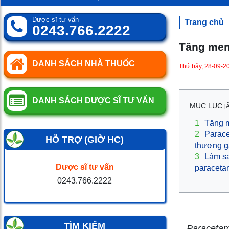
0
SP
Dược sĩ tư vấn
Trang chủ
0243.766.2222
Tăng men
DANH SÁCH NHÀ THUỐC
Thứ bảy, 28-09-2
DANH SÁCH DƯỢC SĨ TƯ VẤN
MỤC LỤC
[
1
Tăng m
2
Parace
HỖ TRỢ (GIỜ HC)
thương 
3
Làm sa
Dược sĩ tư vấn
paraceta
0243.766.2222
TÌM KIẾM
Paracetamol