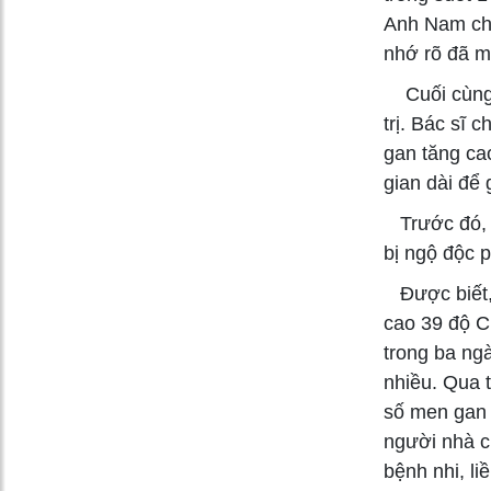
Anh Nam cho
nhớ rõ đã m
Cuối cùng, 
trị. Bác sĩ 
gan tăng ca
gian dài để 
Trước đó, v
bị ngộ độc 
Được biết, 
cao 39 độ C
trong ba ngà
nhiều. Qua t
số men gan t
người nhà c
bệnh nhi, li