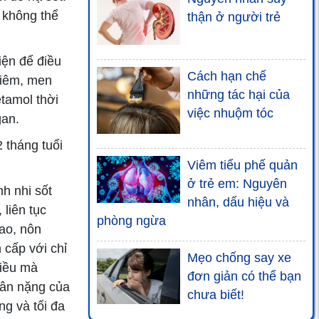
 không thể
thận ở người trẻ
iện để điều
Cách hạn chế
viêm, men
những tác hại của
tamol thời
việc nhuộm tóc
gan.
 tháng tuổi
Viêm tiểu phế quản
ở trẻ em: Nguyên
h nhi sốt
nhân, dấu hiệu và
liên tục
phòng ngừa
cao, nôn
 cấp với chỉ
Mẹo chống say xe
liều mà
đơn giản có thể bạn
cân nặng của
chưa biết!
ng và tối đa