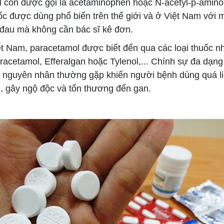
 còn được gọi là acetaminophen hoặc N-acetyl-p-aminop
uốc được dùng phổ biến trên thế giới và ở Việt Nam với 
 đau mà không cần bác sĩ kê đơn.
 Nam, paracetamol được biết đến qua các loại thuốc n
acetamol, Efferalgan hoặc Tylenol,... Chính sự đa dạng
 nguyên nhân thường gặp khiến người bệnh dùng quá l
, gây ngộ độc và tổn thương đến gan.