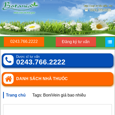
0243.766.2222
Đăng ký tư vấn
Dược sĩ tư vấn
0243.766.2222
DANH SÁCH NHÀ THUỐC
Trang chủ
Tags: BoniVein giá bao nhiêu