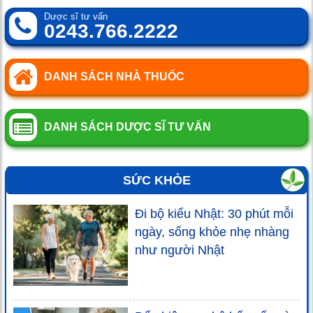
Dược sĩ tư vấn
0243.766.2222
DANH SÁCH NHÀ THUỐC
DANH SÁCH DƯỢC SĨ TƯ VẤN
SỨC KHỎE
Đi bộ kiểu Nhật: 30 phút mỗi
ngày, sống khỏe nhẹ nhàng
như người Nhật