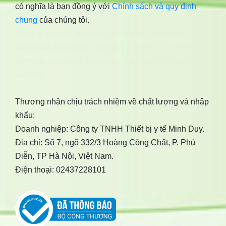
có nghĩa là bạn đồng ý với
Chính sách và quy định
chung
của chúng tôi.
Công ty botania
,
bonimen
,
bonidiabet
,
bonibrain
,
bonidetox
,
bonihappy
,
bonigut
,
bonivein
,
bonisleep
,
boniseal
,
bonibaio
,
bonismok
,
bonikiddy
,
boniancol
,
bonihair
Thương nhân chịu trách nhiệm về chất lượng và nhập
khẩu:
Doanh nghiệp: Công ty TNHH Thiết bị y tế Minh Duy.
Địa chỉ: Số 7, ngõ 332/3 Hoàng Công Chất, P. Phú
Diễn, TP Hà Nội, Việt Nam.
Điện thoại: 02437228101