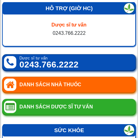
HỖ TRỢ (GIỜ HC)
Dược sĩ tư vấn
0243.766.2222
Dược sĩ tư vấn
0243.766.2222
DANH SÁCH NHÀ THUỐC
DANH SÁCH DƯỢC SĨ TƯ VẤN
SỨC KHỎE