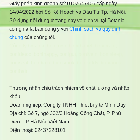
Giấy phép kinh doanh số: 0102647406 cấp ngày
14/04/2022 bởi Sở Kế Hoạch và Đầu Tư Tp. Hà Nội.
Sử dụng nội dung ở trang này và dịch vụ tại Botania
có nghĩa là bạn đồng ý với
Chính sách và quy định
chung
của chúng tôi.
Công ty botania
,
bonimen
,
bonidiabet
,
bonibrain
,
bonidetox
,
bonihappy
,
bonigut
,
bonivein
,
bonisleep
,
boniseal
,
bonibaio
,
bonismok
,
bonikiddy
,
boniancol
,
bonihair
Thương nhân chịu trách nhiệm về chất lượng và nhập
khẩu:
Doanh nghiệp: Công ty TNHH Thiết bị y tế Minh Duy.
Địa chỉ: Số 7, ngõ 332/3 Hoàng Công Chất, P. Phú
Diễn, TP Hà Nội, Việt Nam.
Điện thoại: 02437228101