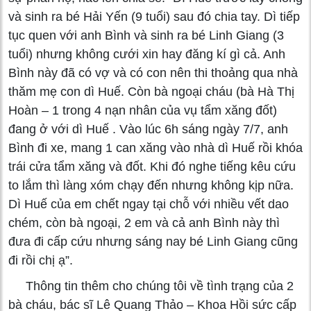
và sinh ra bé Hải Yến (9 tuổi) sau đó chia tay. Dì tiếp
tục quen với anh Bình và sinh ra bé Linh Giang (3
tuổi) nhưng không cưới xin hay đăng kí gì cả. Anh
Bình này đã có vợ và có con nên thi thoảng qua nhà
thăm mẹ con dì Huế. Còn bà ngoại cháu (bà Hà Thị
Hoàn – 1 trong 4 nạn nhân của vụ tẩm xăng đốt)
đang ở với dì Huế . Vào lúc 6h sáng ngày 7/7, anh
Bình đi xe, mang 1 can xăng vào nhà dì Huế rồi khóa
trái cửa tẩm xăng và đốt. Khi đó nghe tiếng kêu cứu
to lắm thì làng xóm chạy đến nhưng không kịp nữa.
Dì Huế của em chết ngay tại chỗ với nhiều vết dao
chém, còn bà ngoại, 2 em và cả anh Bình này thì
đưa đi cấp cứu nhưng sáng nay bé Linh Giang cũng
đi rồi chị ạ”.
Thông tin thêm cho chúng tôi về tình trạng của 2
bà cháu, bác sĩ Lê Quang Thảo – Khoa Hồi sức cấp