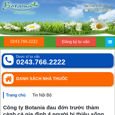
0243.766.2222
Đăng ký tư vấn
Dược sĩ tư vấn
0243.766.2222
DANH SÁCH NHÀ THUỐC
Trang chủ
Tin Nội Bộ
Công ty Botania đau đớn trước thảm
cảnh cả gia đình 4 người bị thiêu sống