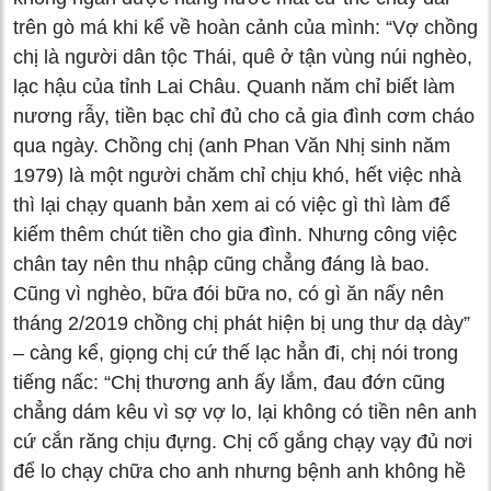
trên gò má khi kể về hoàn cảnh của mình: “Vợ chồng
chị là người dân tộc Thái, quê ở tận vùng núi nghèo,
lạc hậu của tỉnh Lai Châu. Quanh năm chỉ biết làm
nương rẫy, tiền bạc chỉ đủ cho cả gia đình cơm cháo
qua ngày. Chồng chị (anh Phan Văn Nhị sinh năm
1979) là một người chăm chỉ chịu khó, hết việc nhà
thì lại chạy quanh bản xem ai có việc gì thì làm để
kiếm thêm chút tiền cho gia đình. Nhưng công việc
chân tay nên thu nhập cũng chẳng đáng là bao.
Cũng vì nghèo, bữa đói bữa no, có gì ăn nấy nên
tháng 2/2019 chồng chị phát hiện bị ung thư dạ dày”
– càng kể, giọng chị cứ thế lạc hẳn đi, chị nói trong
tiếng nấc: “Chị thương anh ấy lắm, đau đớn cũng
chẳng dám kêu vì sợ vợ lo, lại không có tiền nên anh
cứ cắn răng chịu đựng. Chị cố gắng chạy vạy đủ nơi
để lo chạy chữa cho anh nhưng bệnh anh không hề