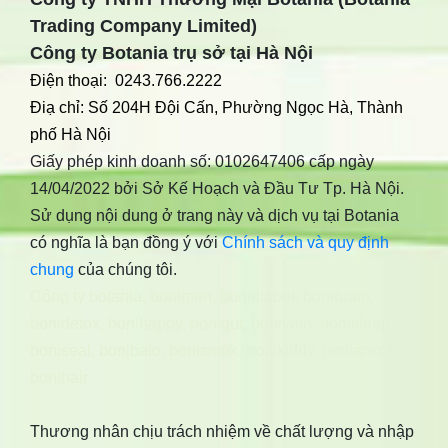
Trading Company Limited)
Công ty Botania trụ sở tại Hà Nội
Điện thoại: 0243.766.2222
Điạ chỉ: Số 204H Đội Cấn, Phường Ngọc Hà, Thành
phố Hà Nội
Giấy phép kinh doanh số: 0102647406 cấp ngày
14/04/2022 bởi Sở Kế Hoạch và Đầu Tư Tp. Hà Nội.
Sử dụng nội dung ở trang này và dịch vụ tại Botania
có nghĩa là bạn đồng ý với
Chính sách và quy định
chung
của chúng tôi.
Công ty botania
,
bonimen
,
bonidiabet
,
bonibrain
,
bonidetox
,
bonihappy
,
bonigut
,
bonivein
,
bonisleep
,
boniseal
,
bonibaio
,
bonismok
,
bonikiddy
,
boniancol
,
bonihair
Thương nhân chịu trách nhiệm về chất lượng và nhập