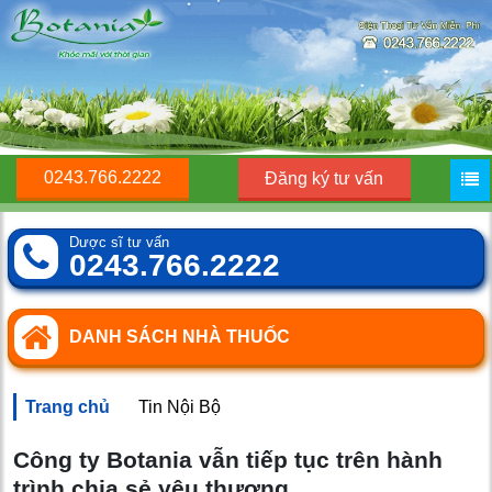
0243.766.2222
Đăng ký tư vấn
Dược sĩ tư vấn
0243.766.2222
DANH SÁCH NHÀ THUỐC
Trang chủ
Tin Nội Bộ
Công ty Botania vẫn tiếp tục trên hành
trình chia sẻ yêu thương