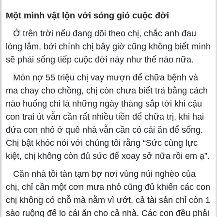
Một mình vật lộn với sóng gió cuộc đời
Ở trên trời nếu đang dõi theo chị, chắc anh đau
lòng lắm, bởi chính chị bây giờ cũng không biết mình
sẽ phải sống tiếp cuộc đời này như thế nào nữa.
Món nợ 55 triệu chị vay mượn để chữa bệnh và
ma chay cho chồng, chị còn chưa biết trả bằng cách
nào huống chi là những ngày tháng sắp tới khi cậu
con trai út vẫn cần rất nhiều tiền để chữa trị, khi hai
đứa con nhỏ ở quê nhà vẫn cần có cái ăn để sống.
Chị bật khóc nói với chúng tôi rằng “Sức cùng lực
kiệt, chị không còn đủ sức để xoay sở nữa rồi em ạ”.
Căn nhà tồi tàn tạm bợ nơi vùng núi nghèo của
chị, chỉ cần một cơn mưa nhỏ cũng đủ khiến các con
chị không có chỗ mà nằm vì ướt, cả tài sản chỉ còn 1
sào ruộng để lo cái ăn cho cả nhà. Các con đều phải