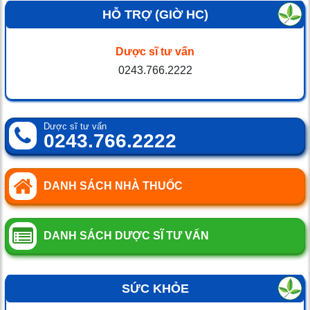
HỖ TRỢ (GIỜ HC)
Dược sĩ tư vấn
0243.766.2222
Dược sĩ tư vấn
0243.766.2222
DANH SÁCH NHÀ THUỐC
DANH SÁCH DƯỢC SĨ TƯ VẤN
SỨC KHỎE