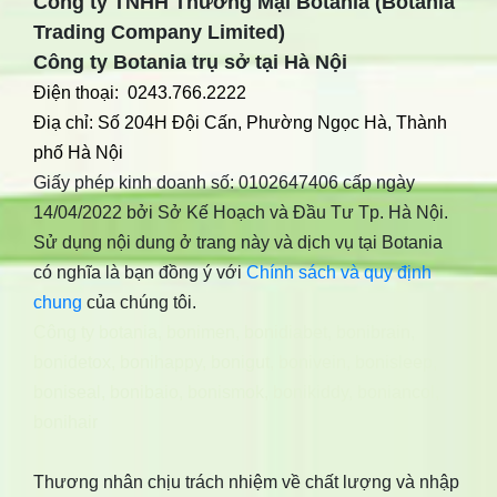
Công ty TNHH Thương Mại Botania (Botania
Trading Company Limited)
Công ty Botania trụ sở tại Hà Nội
Điện thoại: 0243.766.2222
Điạ chỉ: Số 204H Đội Cấn, Phường Ngọc Hà, Thành
phố Hà Nội
Giấy phép kinh doanh số: 0102647406 cấp ngày
14/04/2022 bởi Sở Kế Hoạch và Đầu Tư Tp. Hà Nội.
Sử dụng nội dung ở trang này và dịch vụ tại Botania
có nghĩa là bạn đồng ý với
Chính sách và quy định
chung
của chúng tôi.
Công ty botania
,
bonimen
,
bonidiabet
,
bonibrain
,
bonidetox
,
bonihappy
,
bonigut
,
bonivein
,
bonisleep
,
boniseal
,
bonibaio
,
bonismok
,
bonikiddy
,
boniancol
,
bonihair
Thương nhân chịu trách nhiệm về chất lượng và nhập