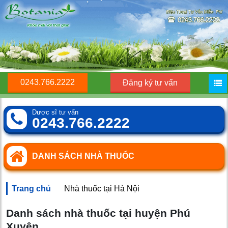
0243.766.2222
Đăng ký tư vấn
Dược sĩ tư vấn
0243.766.2222
DANH SÁCH NHÀ THUỐC
Trang chủ
Nhà thuốc tại Hà Nội
Danh sách nhà thuốc tại huyện Phú
Xuyên