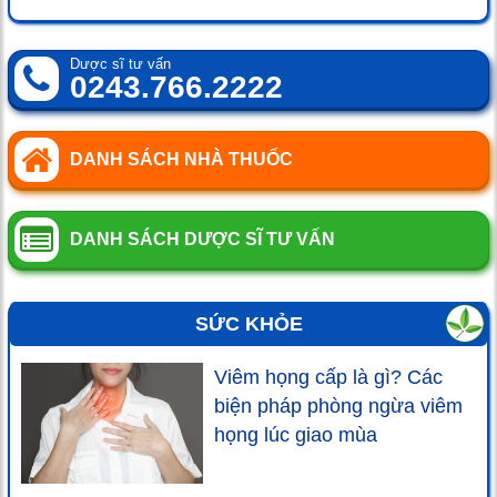
Dược sĩ tư vấn
0243.766.2222
DANH SÁCH NHÀ THUỐC
DANH SÁCH DƯỢC SĨ TƯ VẤN
SỨC KHỎE
Viêm họng cấp là gì? Các
biện pháp phòng ngừa viêm
họng lúc giao mùa