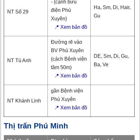
- (cạnh bưu
Ha, Sm, Di, Hair,
điện Phú
NT Số 29
Gu
Xuyên)
📍 Xem bản đồ
Đường rẽ vào
BV Phú Xuyên
DE, Sm, Di, Gu,
(cách Bệnh viện
NT Tú Anh
Ba, Ve
tầm 50m)
📍 Xem bản đồ
gần Bệnh viện
Phú Xuyên
NT Khánh Linh
📍 Xem bản đồ
Thị trấn Phú Minh