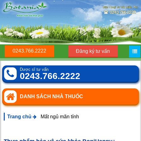
0243.766.2222
Đăng ký tư vấn
Dược sĩ tư vấn
0243.766.2222
DANH SÁCH NHÀ THUỐC
Trang chủ
Mất ngủ mãn tính