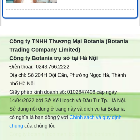
Công ty TNHH Thương Mại Botania (Botania
Trading Company Limited)
Công ty Botania trụ sở tại Hà Nội
Điện thoại: 0243.766.2222
Điạ chỉ: Số 204H Đội Cấn, Phường Ngọc Hà, Thành
phố Hà Nội
Giấy phép kinh doanh số: 0102647406 cấp ngày
14/04/2022 bởi Sở Kế Hoạch và Đầu Tư Tp. Hà Nội.
Sử dụng nội dung ở trang này và dịch vụ tại Botania
có nghĩa là bạn đồng ý với
Chính sách và quy định
chung
của chúng tôi.
Công ty botania
,
bonimen
,
bonidiabet
,
bonibrain
,