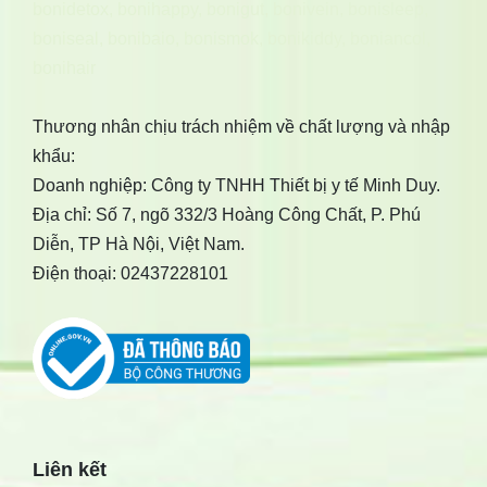
bonidetox
,
bonihappy
,
bonigut
,
bonivein
,
bonisleep
,
boniseal
,
bonibaio
,
bonismok
,
bonikiddy
,
boniancol
,
bonihair
Thương nhân chịu trách nhiệm về chất lượng và nhập
khẩu:
Doanh nghiệp: Công ty TNHH Thiết bị y tế Minh Duy.
Địa chỉ: Số 7, ngõ 332/3 Hoàng Công Chất, P. Phú
Diễn, TP Hà Nội, Việt Nam.
Điện thoại: 02437228101
Liên kết