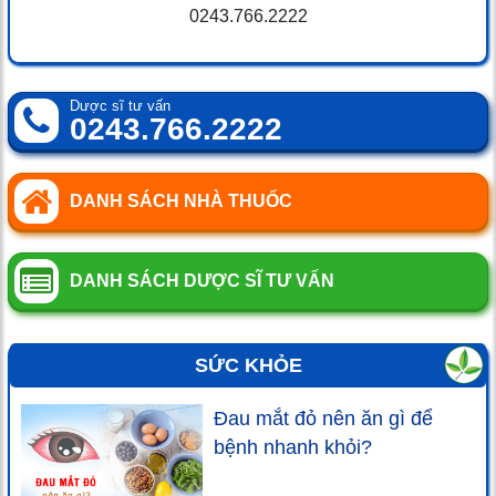
0243.766.2222
Dược sĩ tư vấn
0243.766.2222
DANH SÁCH NHÀ THUỐC
DANH SÁCH DƯỢC SĨ TƯ VẤN
SỨC KHỎE
Đau mắt đỏ nên ăn gì để
bệnh nhanh khỏi?