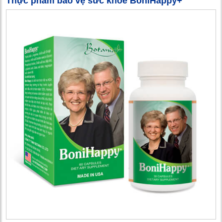
Thực phẩm bảo vệ sức khỏe BoniHappy+