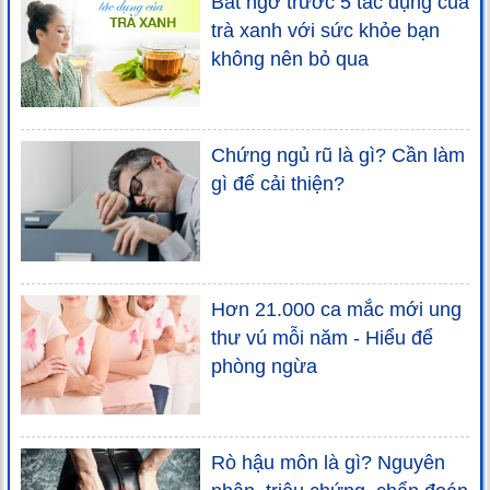
Bất ngờ trước 5 tác dụng của
trà xanh với sức khỏe bạn
không nên bỏ qua
Chứng ngủ rũ là gì? Cần làm
gì để cải thiện?
Hơn 21.000 ca mắc mới ung
thư vú mỗi năm - Hiểu để
phòng ngừa
Rò hậu môn là gì? Nguyên