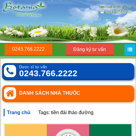
0243.766.2222
Đăng ký tư vấn
Dược sĩ tư vấn
0243.766.2222
DANH SÁCH NHÀ THUỐC
Trang chủ
Tags: tiền đái tháo đường