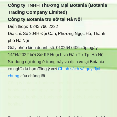
Công ty TNHH Thương Mại Botania (Botania
Trading Company Limited)
Công ty Botania trụ sở tại Hà Nội
Điện thoại: 0243.766.2222
Điạ chỉ: Số 204H Đội Cấn, Phường Ngọc Hà, Thành
phố Hà Nội
Giấy phép kinh doanh số: 0102647406 cấp ngày
14/04/2022 bởi Sở Kế Hoạch và Đầu Tư Tp. Hà Nội.
Sử dụng nội dung ở trang này và dịch vụ tại Botania
có nghĩa là bạn đồng ý với
Chính sách và quy định
chung
của chúng tôi.
Công ty botania
,
bonimen
,
bonidiabet
,
bonibrain
,
bonidetox
,
bonihappy
,
bonigut
,
bonivein
,
bonisleep
,
boniseal
,
bonibaio
,
bonismok
,
bonikiddy
,
boniancol
,
bonihair