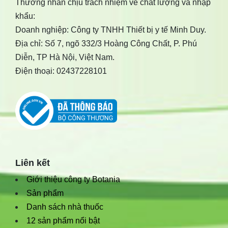
Thương nhân chịu trách nhiệm về chất lượng và nhập
khẩu:
Doanh nghiệp: Công ty TNHH Thiết bị y tế Minh Duy.
Địa chỉ: Số 7, ngõ 332/3 Hoàng Công Chất, P. Phú
Diễn, TP Hà Nội, Việt Nam.
Điện thoại: 02437228101
Liên kết
Giới thiệu công ty Botania
Sản phẩm
Danh sách nhà thuốc
12 sản phẩm nổi bật