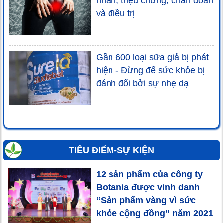
nhân, triệu chứng, chẩn đoán
và điều trị
Gần 600 loại sữa giả bị phát
hiện - Đừng để sức khỏe bị
đánh đổi bởi sự nhẹ dạ
TIÊU ĐIỂM-SỰ KIỆN
12 sản phẩm của công ty
Botania được vinh danh
“Sản phẩm vàng vì sức
khỏe cộng đồng” năm 2021