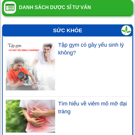
DANH SÁCH DƯỢC SĨ TƯ VẤN
SỨC KHỎE
Tập gym có gây yếu sinh lý
không?
Tìm hiểu về viêm mô mỡ đại
tràng