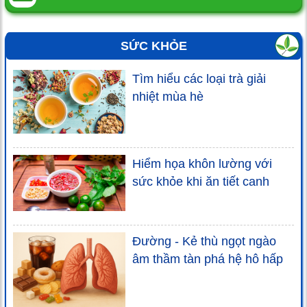
SỨC KHỎE
Tìm hiểu các loại trà giải
nhiệt mùa hè
Hiểm họa khôn lường với
sức khỏe khi ăn tiết canh
Đường - Kẻ thù ngọt ngào
âm thầm tàn phá hệ hô hấp