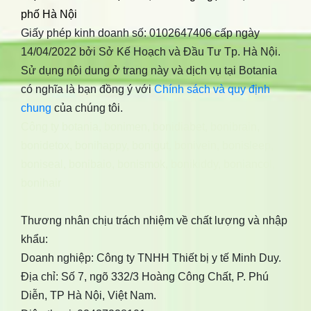
phố Hà Nội
Giấy phép kinh doanh số: 0102647406 cấp ngày
14/04/2022 bởi Sở Kế Hoạch và Đầu Tư Tp. Hà Nội.
Sử dụng nội dung ở trang này và dịch vụ tại Botania
có nghĩa là bạn đồng ý với
Chính sách và quy định
chung
của chúng tôi.
Công ty botania
,
bonimen
,
bonidiabet
,
bonibrain
,
bonidetox
,
bonihappy
,
bonigut
,
bonivein
,
bonisleep
,
boniseal
,
bonibaio
,
bonismok
,
bonikiddy
,
boniancol
,
bonihair
Thương nhân chịu trách nhiệm về chất lượng và nhập
khẩu:
Doanh nghiệp: Công ty TNHH Thiết bị y tế Minh Duy.
Địa chỉ: Số 7, ngõ 332/3 Hoàng Công Chất, P. Phú
Diễn, TP Hà Nội, Việt Nam.