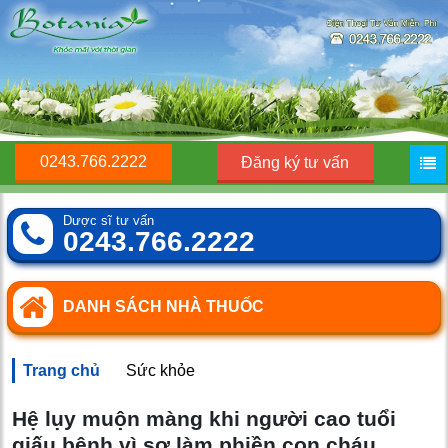
0243.766.2222
Đăng ký tư vấn
Dược sĩ tư vấn
0243.766.2222
DANH SÁCH NHÀ THUỐC
Trang chủ
Sức khỏe
Hệ lụy muộn màng khi người cao tuổi
giấu bệnh vì sợ làm phiền con cháu