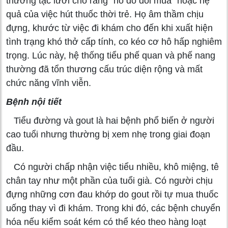
thường tặc lưỡi cho rằng "ho do đổi mùa" hoặc hệ
quả của việc hút thuốc thời trẻ. Họ âm thầm chịu
đựng, khước từ việc đi khám cho đến khi xuất hiện
tình trạng khó thở cấp tính, co kéo cơ hô hấp nghiêm
trọng. Lúc này, hệ thống tiểu phế quan và phế nang
thường đã tổn thương cấu trúc diện rộng và mất
chức năng vĩnh viễn.
Bệnh nội tiết
Tiểu đường và gout là hai bệnh phổ biến ở người
cao tuổi nhưng thường bị xem nhẹ trong giai đoạn
đầu.
Có người chấp nhận việc tiểu nhiều, khô miệng, tê
chân tay như một phần của tuổi già. Có người chịu
đựng những cơn đau khớp do gout rồi tự mua thuốc
uống thay vì đi khám. Trong khi đó, các bệnh chuyển
hóa nếu kiểm soát kém có thể kéo theo hàng loạt