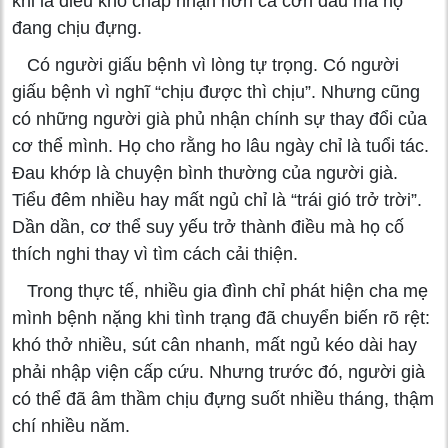
khi là điều khó chấp nhận hơn cả cơn đau mà họ
đang chịu đựng.
Có người giấu bệnh vì lòng tự trọng. Có người
giấu bệnh vì nghĩ “chịu được thì chịu”. Nhưng cũng
có những người già phủ nhận chính sự thay đổi của
cơ thể mình. Họ cho rằng ho lâu ngày chỉ là tuổi tác.
Đau khớp là chuyện bình thường của người già.
Tiểu đêm nhiều hay mất ngủ chỉ là “trái gió trở trời”.
Dần dần, cơ thể suy yếu trở thành điều mà họ cố
thích nghi thay vì tìm cách cải thiện.
Trong thực tế, nhiều gia đình chỉ phát hiện cha mẹ
mình bệnh nặng khi tình trạng đã chuyển biến rõ rệt:
khó thở nhiều, sút cân nhanh, mất ngủ kéo dài hay
phải nhập viện cấp cứu. Nhưng trước đó, người già
có thể đã âm thầm chịu đựng suốt nhiều tháng, thậm
chí nhiều năm.