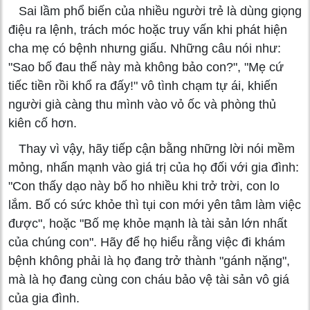
Sai lầm phổ biến của nhiều người trẻ là dùng giọng
điệu ra lệnh, trách móc hoặc truy vấn khi phát hiện
cha mẹ có bệnh nhưng giấu. Những câu nói như:
"Sao bố đau thế này mà không bảo con?", "Mẹ cứ
tiếc tiền rồi khổ ra đấy!" vô tình chạm tự ái, khiến
người già càng thu mình vào vỏ ốc và phòng thủ
kiên cố hơn.
Thay vì vậy, hãy tiếp cận bằng những lời nói mềm
mỏng, nhấn mạnh vào giá trị của họ đối với gia đình:
"Con thấy dạo này bố ho nhiều khi trở trời, con lo
lắm. Bố có sức khỏe thì tụi con mới yên tâm làm việc
được", hoặc "Bố mẹ khỏe mạnh là tài sản lớn nhất
của chúng con". Hãy để họ hiểu rằng việc đi khám
bệnh không phải là họ đang trở thành "gánh nặng",
mà là họ đang cùng con cháu bảo vệ tài sản vô giá
của gia đình.