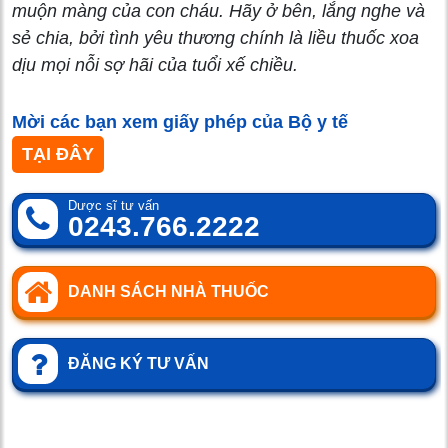
muộn màng của con cháu. Hãy ở bên, lắng nghe và
sẻ chia, bởi tình yêu thương chính là liều thuốc xoa
dịu mọi nỗi sợ hãi của tuổi xế chiều.
Mời các bạn xem giấy phép của Bộ y tế
TẠI ĐÂY
Dược sĩ tư vấn
0243.766.2222
DANH SÁCH NHÀ THUỐC
ĐĂNG KÝ TƯ VẤN