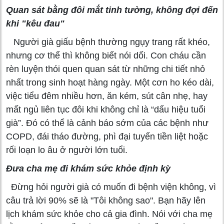
Quan sát bằng đôi mắt tinh tường, không đợi đến
khi "kêu đau"
Người già giấu bệnh thường ngụy trang rất khéo,
nhưng cơ thể thì không biết nói dối. Con cháu cần
rèn luyện thói quen quan sát từ những chi tiết nhỏ
nhất trong sinh hoạt hàng ngày. Một cơn ho kéo dài,
việc tiểu đêm nhiều hơn, ăn kém, sút cân nhẹ, hay
mất ngủ liên tục đôi khi không chỉ là “dấu hiệu tuổi
già”. Đó có thể là cảnh báo sớm của các bệnh như
COPD, đái tháo đường, phì đại tuyến tiền liệt hoặc
rối loạn lo âu ở người lớn tuổi.
Đưa cha mẹ đi khám sức khỏe định kỳ
Đừng hỏi người già có muốn đi bệnh viện không, vì
câu trả lời 90% sẽ là "Tôi không sao". Bạn hãy lên
lịch khám sức khỏe cho cả gia đình. Nói với cha mẹ