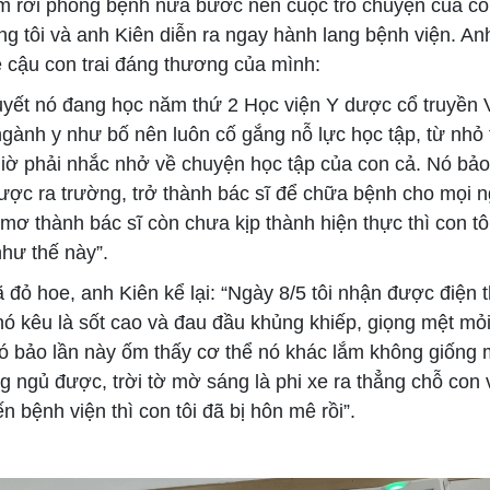
rời phòng bệnh nửa bước nên cuộc trò chuyện của cô
ng tôi và anh Kiên diễn ra ngay hành lang bệnh viện. An
ề cậu con trai đáng thương của mình:
t nó đang học năm thứ 2 Học viện Y dược cổ truyền 
ành y như bố nên luôn cố gắng nỗ lực học tập, từ nhỏ t
iờ phải nhắc nhở về chuyện học tập của con cả. Nó bả
ợc ra trường, trở thành bác sĩ để chữa bệnh cho mọi n
ơ thành bác sĩ còn chưa kịp thành hiện thực thì con tôi
hư thế này”.
đỏ hoe, anh Kiên kể lại: “Ngày 8/5 tôi nhận được điện t
nó kêu là sốt cao và đau đầu khủng khiếp, giọng mệt mỏ
ó bảo lần này ốm thấy cơ thể nó khác lắm không giống m
g ngủ được, trời tờ mờ sáng là phi xe ra thẳng chỗ con 
ến bệnh viện thì con tôi đã bị hôn mê rồi”.