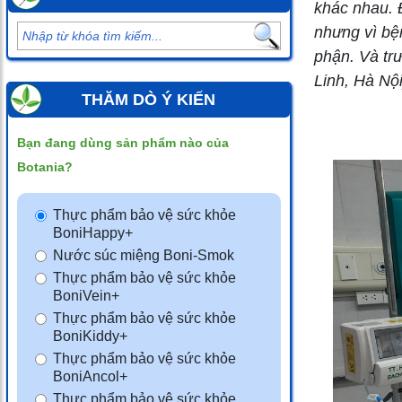
khác nhau. 
nhưng vì bệ
phận. Và tr
Linh, Hà Nội
THĂM DÒ Ý KIẾN
Bạn đang dùng sản phẩm nào của
Botania?
Thực phẩm bảo vệ sức khỏe
BoniHappy+
Nước súc miệng Boni-Smok
Thực phẩm bảo vệ sức khỏe
BoniVein+
Thực phẩm bảo vệ sức khỏe
BoniKiddy+
Thực phẩm bảo vệ sức khỏe
BoniAncol+
Thực phẩm bảo vệ sức khỏe