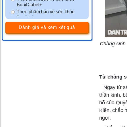
BoniDiabet+
Thực phẩm bảo vệ sức khỏe
BoniHair
Thực phẩm bảo vệ sức khỏe
Đánh giá và xem kết quả
BoniSleep+
Thực phẩm bảo vệ sức khỏe
BoniSeal+
Chàng sinh 
Thực phẩm bảo vệ sức khỏe
BoniGut+
Màng phim tránh thai VCF
Thực phẩm bảo vệ sức khỏe
BoniMen
Từ chàng s
Thực phẩm bảo vệ sức khỏe
Ngay từ s
BoniBaio
thần kinh, 
Thực phẩm bảo vệ sức khỏe
BoniDetox
bố của Quyế
Kiên, chắc 
ngơi.