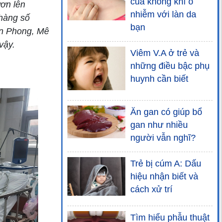
của không khí ô
ơn lên
nhiễm với làn da
 hàng số
bạn
ền Phong, Mê
vậy.
Viêm V.A ở trẻ và
những điều bậc phụ
huynh cần biết
Ăn gan có giúp bổ
gan như nhiều
người vẫn nghĩ?
Trẻ bị cúm A: Dấu
hiệu nhận biết và
cách xử trí
Tìm hiểu phẫu thuật