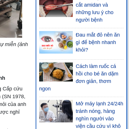
cắt amidan và
những lưu ý cho
người bệnh
Đau mắt đỏ nên ăn
gì để bệnh nhanh
tự miễn (ảnh
khỏi?
Cách làm ruốc cá
hồi cho bé ăn dặm
nh
đơn giản, thơm
ng Cấp cứu
ngon
n (SN 1978,
Mở máy lạnh 24/24h
mỏi của anh
tránh nóng, hàng
ược nghỉ
nghìn người vào
viện cầu cứu vì khô