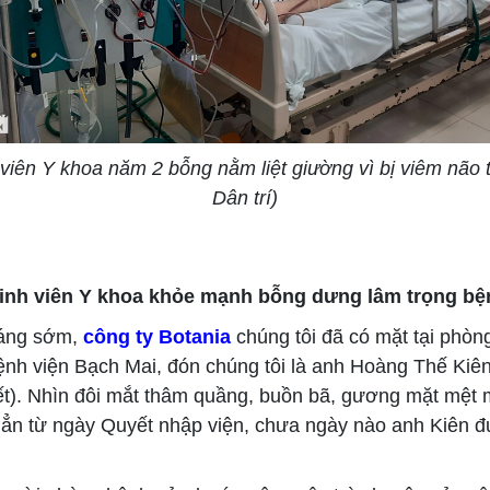
viên Y khoa năm 2 bỗng nằm liệt giường vì bị viêm não 
Dân trí)
inh viên Y khoa khỏe mạnh bỗng dưng lâm trọng bệ
áng sớm,
công ty Botania
chúng tôi đã có mặt tại phò
bệnh viện Bạch Mai, đón chúng tôi là anh Hoàng Thế Kiê
t). Nhìn đôi mắt thâm quầng, buồn bã, gương mặt mệt 
hẳn từ ngày Quyết nhập viện, chưa ngày nào anh Kiên đ