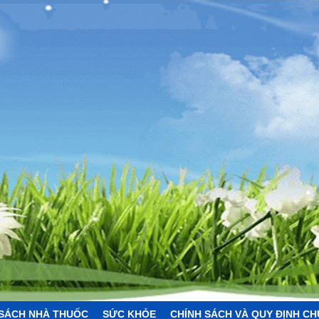
SÁCH NHÀ THUỐC
SỨC KHỎE
CHÍNH SÁCH VÀ QUY ĐỊNH C