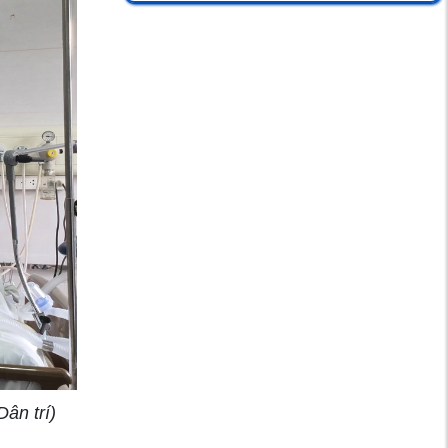
Xuất huyết dưới da
cảnh báo điều gì?
Viêm đường tiết
niệu ở nam giới
Cảnh báo: Dịch HIV
ở người đồng tính
nam ngày càng gia
tăng
Tự ý bỏ thuốc dịp
ân trí)
Tết, người đàn ông