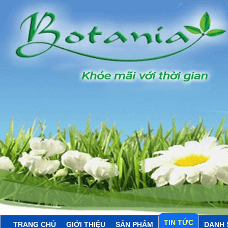
TIN TỨC
TRANG CHỦ
GIỚI THIỆU
SẢN PHẨM
DANH 