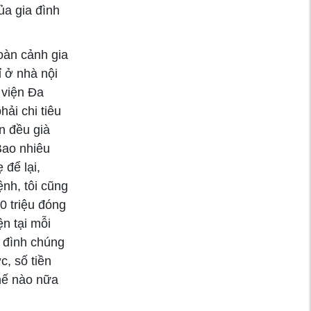
ủa gia đình
oàn cảnh gia
 ở nhà nội
 viện Đa
ải chi tiêu
n đều già
Bao nhiêu
 để lại,
nh, tôi cũng
 triệu đóng
ện tại mỗi
a đình chúng
c, số tiền
thế nào nữa