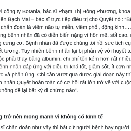
 công ty Botania, bác sĩ Phạm Thị Hồng Phương, khoa 
ện Bạch Mai – bác sĩ trực tiếp điều trị cho Quyết nói: “
chẩn đoán là viêm não tự miễn, viêm phổi, động kinh…
rạng bệnh nhân đã có diễn biến nặng vì hôn mê, sốt cao,
g cứng cơ. Bệnh nhân đã được chúng tôi hồi sức tích c
ết tương. Tuy nhiên bệnh nhân lại bị phản vệ với huyết 
c phải thay bằng albumin, chi phí tốn kém hơn rất nhiều
bệnh nhân đáp ứng với điều trị khá tốt, giảm sốt, ít cơn n
ức và phản ứng. Chỉ cần vượt qua được giai đoạn này thì
h nhân Quyết hoàn toàn có cơ hội rất lớn trở về với cuộ
hông để lại bất kỳ di chứng nào”.
g trở nên mong manh vì không có kinh tế
 chẩn đoán như vậy thì bất cứ người bệnh hay người