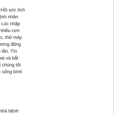
bùng phát virus viêm
gan B
Hồi sức tích
Bệnh nhân
Mỡ máu cao gấp 37
. Lúc nhập
lần dù không béo
 nhiều cơn
phì
ực, thở máy
tương đông
 lần. Tín
Tin vui: Sắp có vắc
xin mRNA phòng
hai và bắt
ngừa ung thư
 chúng tôi
c sống bình
Mất Ngủ Và Nguy
Cơ Tàn Tật Ở
Người Cao Tuổi
 nhà bệnh