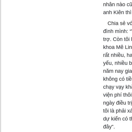
nhân nào cũ
anh Kiên thì
Chia sẻ với
đình mình: 
trợ. Còn tô
khoa Mê Lin
rất nhiều, h
yếu, nhiều b
năm nay gia 
không có ti
chạy vạy kh
viện phí thô
ngày điều tr
tôi là phải 
dự kiến có t
đây”.