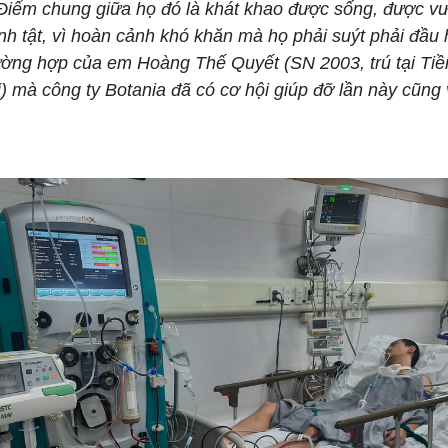
Điểm chung giữa họ đó là khát khao được sống, được vư
nh tật, vì hoàn cảnh khó khăn mà họ phải suýt phải đầu
ường hợp của em Hoàng Thế Quyết (SN 2003, trú tại Ti
) mà công ty Botania đã có cơ hội giúp đỡ lần này cũng 