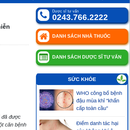
Dược sĩ tư vấn
0243.766.2222
miễn
DANH SÁCH NHÀ THUỐC
DANH SÁCH DƯỢC SĨ TƯ VẤN
SỨC KHỎE
WHO công bố bệnh
đậu mùa khỉ "khẩn
cấp toàn cầu"
i đã được
Điểm danh tác hại
ột căn bệnh