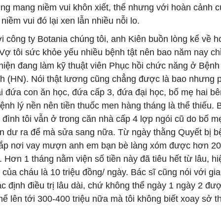
ng mang niềm vui khôn xiết, thể nhưng với hoàn cảnh c
 niềm vui đó lại xen lẫn nhiều nỗi lo.
 công ty Botania chúng tôi, anh Kiên buồn lòng kể về h
“Vợ tôi sức khỏe yếu nhiều bệnh tật nên bao năm nay chỉ
i hiện đang làm kỹ thuật viên Phục hồi chức năng ở Bệnh
h (HN). Nói thật lương cũng chẳng được là bao nhưng ph
ai đứa con ăn học, đứa cấp 3, đứa đại học, bố mẹ hai bê
ệnh lý nền nên tiền thuốc men hàng tháng là thể thiếu. 
đình tôi vẫn ở trong căn nhà cấp 4 lợp ngói cũ do bố mẹ
ền dư ra để mà sửa sang nữa. Từ ngày thằng Quyết bị bệ
ắp nơi vay mượn anh em bạn bè làng xóm được hơn 200
i. Hơn 1 tháng nằm viện số tiền này đã tiêu hết từ lâu, hi
ị của cháu là 10 triệu đồng/ ngày. Bác sĩ cũng nói với gi
xác định điều trị lâu dài, chứ không thể ngày 1 ngày 2 đượ
hể lên tới 300-400 triệu nữa mà tôi không biết xoay sở 