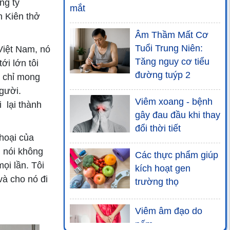
ng ty
mắt
h Kiên thở
Âm Thầm Mất Cơ
Tuổi Trung Niên:
Việt Nam, nó
Tăng nguy cơ tiểu
ới lớn tôi
đường tuýp 2
o chỉ mong
gười.
Viêm xoang - bệnh
 lại thành
gây đau đầu khi thay
đổi thời tiết
hoại của
i nói không
Các thực phẩm giúp
ọi lần. Tôi
kích hoạt gen
và cho nó đi
trường thọ
Viêm âm đạo do
nấm