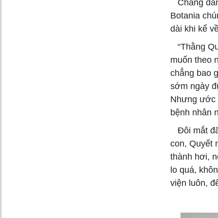
Chẳng dám 
Botania chú
dài khi kể v
“Thằng Quyế
muốn theo ng
chẳng bao g
sớm ngày đư
Nhưng ước m
bệnh nhân n
Đôi mắt đã 
con, Quyết 
thành hơi, n
lo quá, khôn
viện luôn, đ