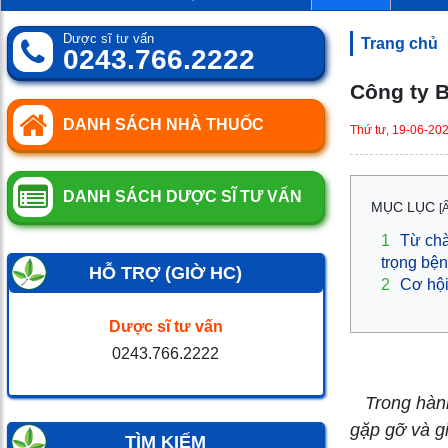
0
SP
Dược sĩ tư vấn
Trang chủ
0243.766.2222
Công ty B
DANH SÁCH NHÀ THUỐC
Thứ tư, 19-06-20
DANH SÁCH DƯỢC SĨ TƯ VẤN
MỤC LỤC
[
1
Từ chà
trọng bệ
HỖ TRỢ (GIỜ HC)
2
Cơ hội
Dược sĩ tư vấn
0243.766.2222
Trong hành
gặp gỡ và g
TÌM KIẾM