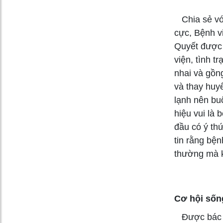
Chia sẻ với
cực, Bệnh vi
Quyết được 
viện, tình t
nhai và gồn
và thay huy
lạnh nên buộ
hiệu vui là 
đầu có ý th
tin rằng bện
thường mà k
Cơ hội sốn
Được bác sĩ