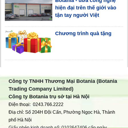
Botania - đưa công nghệ
hiện đại trên thế giới vào
tận tay người Việt
Chương trình quà tặng
Công ty TNHH Thương Mại Botania (Botania
Trading Company Limited)
Công ty Botania trụ sở tại Hà Nội
Điện thoại: 0243.766.2222
Điạ chỉ: Số 204H Đội Cấn, Phường Ngọc Hà, Thành
phố Hà Nội
Giấy phép kinh doanh số: 0102647406 cấp ngày