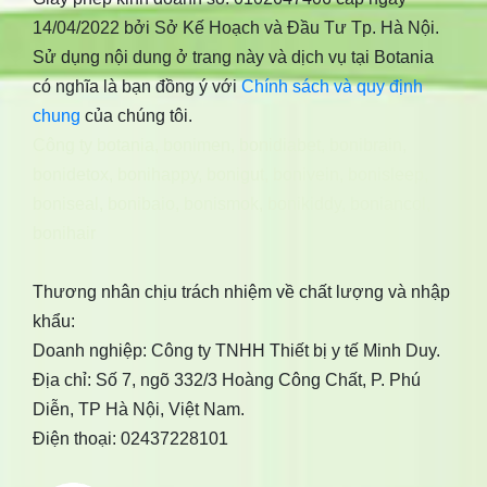
14/04/2022 bởi Sở Kế Hoạch và Đầu Tư Tp. Hà Nội.
Sử dụng nội dung ở trang này và dịch vụ tại Botania
có nghĩa là bạn đồng ý với
Chính sách và quy định
chung
của chúng tôi.
Công ty botania
,
bonimen
,
bonidiabet
,
bonibrain
,
bonidetox
,
bonihappy
,
bonigut
,
bonivein
,
bonisleep
,
boniseal
,
bonibaio
,
bonismok
,
bonikiddy
,
boniancol
,
bonihair
Thương nhân chịu trách nhiệm về chất lượng và nhập
khẩu:
Doanh nghiệp: Công ty TNHH Thiết bị y tế Minh Duy.
Địa chỉ: Số 7, ngõ 332/3 Hoàng Công Chất, P. Phú
Diễn, TP Hà Nội, Việt Nam.
Điện thoại: 02437228101