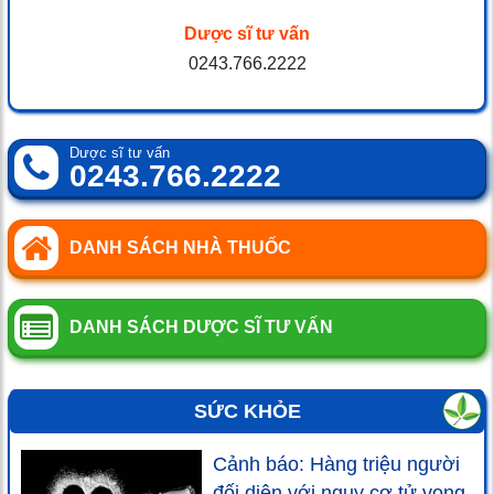
Dược sĩ tư vấn
0243.766.2222
Dược sĩ tư vấn
0243.766.2222
DANH SÁCH NHÀ THUỐC
DANH SÁCH DƯỢC SĨ TƯ VẤN
SỨC KHỎE
Cảnh báo: Hàng triệu người
đối diện với nguy cơ tử vong