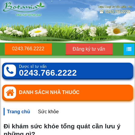
0243.766.2222
Đăng ký tư vấn
Dược sĩ tư vấn
0243.766.2222
DANH SÁCH NHÀ THUỐC
Trang chủ
Sức khỏe
Đi khám sức khỏe tổng quát cần lưu ý
những gì?