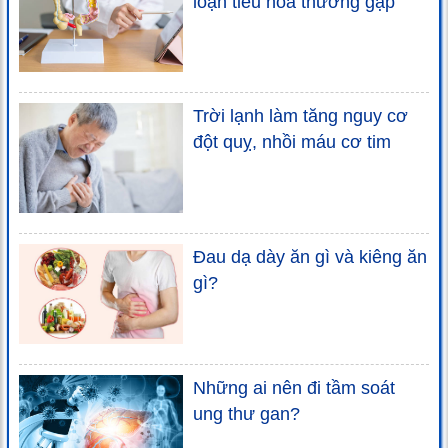
loạn tiêu hóa thường gặp
Trời lạnh làm tăng nguy cơ
đột quỵ, nhồi máu cơ tim
Đau dạ dày ăn gì và kiêng ăn
gì?
Những ai nên đi tầm soát
ung thư gan?