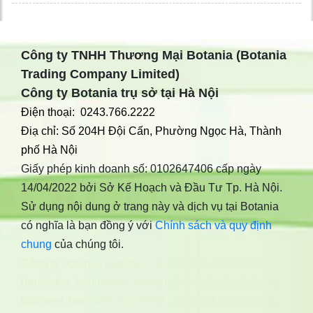
Công ty TNHH Thương Mại Botania (Botania
Trading Company Limited)
Công ty Botania trụ sở tại Hà Nội
Điện thoại: 0243.766.2222
Điạ chỉ: Số 204H Đội Cấn, Phường Ngọc Hà, Thành
phố Hà Nội
Giấy phép kinh doanh số: 0102647406 cấp ngày
14/04/2022 bởi Sở Kế Hoạch và Đầu Tư Tp. Hà Nội.
Sử dụng nội dung ở trang này và dịch vụ tại Botania
có nghĩa là bạn đồng ý với
Chính sách và quy định
chung
của chúng tôi.
Công ty botania
,
bonimen
,
bonidiabet
,
bonibrain
,
bonidetox
,
bonihappy
,
bonigut
,
bonivein
,
bonisleep
,
boniseal
,
bonibaio
,
bonismok
,
bonikiddy
,
boniancol
,