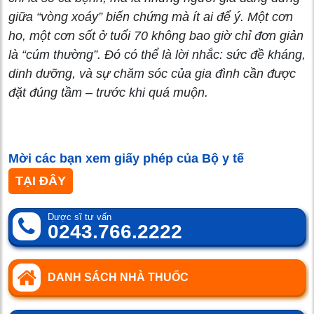
giữa “vòng xoáy” biến chứng mà ít ai để ý. Một cơn
ho, một cơn sốt ở tuổi 70 không bao giờ chỉ đơn giản
là “cúm thường”. Đó có thể là lời nhắc: sức đề kháng,
dinh dưỡng, và sự chăm sóc của gia đình cần được
đặt đúng tầm – trước khi quá muộn.
Mời các bạn xem giấy phép của Bộ y tế
TẠI ĐÂY
Dược sĩ tư vấn
0243.766.2222
DANH SÁCH NHÀ THUỐC