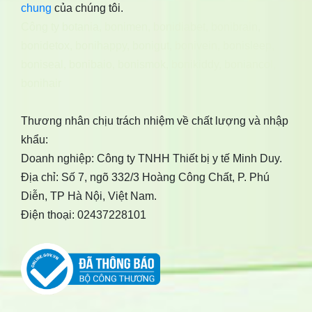
chung
của chúng tôi.
Công ty botania
,
bonimen
,
bonidiabet
,
bonibrain
,
bonidetox
,
bonihappy
,
bonigut
,
bonivein
,
bonisleep
,
boniseal
,
bonibaio
,
bonismok
,
bonikiddy
,
boniancol
,
bonihair
Thương nhân chịu trách nhiệm về chất lượng và nhập
khẩu:
Doanh nghiệp: Công ty TNHH Thiết bị y tế Minh Duy.
Địa chỉ: Số 7, ngõ 332/3 Hoàng Công Chất, P. Phú
Diễn, TP Hà Nội, Việt Nam.
Điện thoại: 02437228101