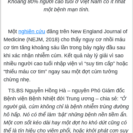
Khoảng 80% người cao tuổi ở Việt Nam có ít nhất
một bệnh mạn tính.
Một
nghiên cứu
đăng trên New England Journal of
Medicine (NEJM, 2018) cho thấy nguy cơ nhồi máu
cơ tim tăng khoảng sáu lần trong bảy ngày đầu sau
khi xác nhận nhiễm cúm. Kết quả này lý giải vì sao
nhiều người cao tuổi nhập viện vì “suy tim cấp” hoặc
“thiếu máu cơ tim” ngay sau một đợt cúm tưởng
chừng nhẹ.
TS.BS Nguyễn Hồng Hà – nguyên Phó Giám đốc
Bệnh viện Bệnh Nhiệt đới Trung ương – chia sẻ:
“Ở
người già, cúm không chỉ là bệnh nhiễm trùng đường
hô hấp. Nó có thể làm ‘bật’ những bệnh nền tiềm ẩn.
Một cơn sốt kéo dài hay một đợt ho khó dứt cũng có
thể là tín hiệu cho viêm phổi, hoặc khởi phát cơn suy