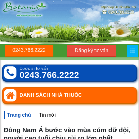
0243.766.2222
Đăng ký tư vấn
Dược sĩ tư vấn
0243.766.2222
DANH SÁCH NHÀ THUỐC
Trang chủ
Tin mới
Đông Nam Á bước vào mùa cúm dữ dội,
người cao tuổi chịu rủi ro lớn nhất