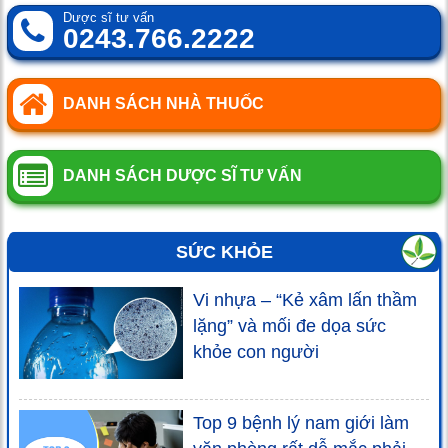
Dược sĩ tư vấn
0243.766.2222
DANH SÁCH NHÀ THUỐC
DANH SÁCH DƯỢC SĨ TƯ VẤN
SỨC KHỎE
Vi nhựa – “Kẻ xâm lấn thầm
lặng” và mối đe dọa sức
khỏe con người
Top 9 bệnh lý nam giới làm