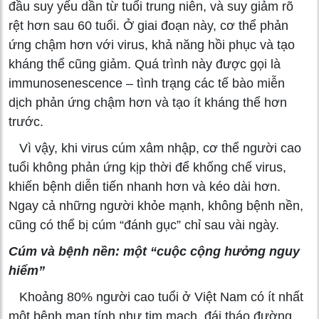
đầu suy yếu dần từ tuổi trung niên, và suy giảm rõ
rệt hơn sau 60 tuổi. Ở giai đoạn này, cơ thể phản
ứng chậm hơn với virus, khả năng hồi phục và tạo
kháng thể cũng giảm. Quá trình này được gọi là
immunosenescence – tình trạng các tế bào miễn
dịch phản ứng chậm hơn và tạo ít kháng thể hơn
trước.
Vì vậy, khi virus cúm xâm nhập, cơ thể người cao
tuổi không phản ứng kịp thời để khống chế virus,
khiến bệnh diễn tiến nhanh hơn và kéo dài hơn.
Ngay cả những người khỏe mạnh, không bệnh nền,
cũng có thể bị cúm “đánh gục” chỉ sau vài ngày.
Cúm và bệnh nền: một “cuộc cộng hưởng nguy
hiểm”
Khoảng 80% người cao tuổi ở Việt Nam có ít nhất
một bệnh mạn tính như tim mạch, đái tháo đường