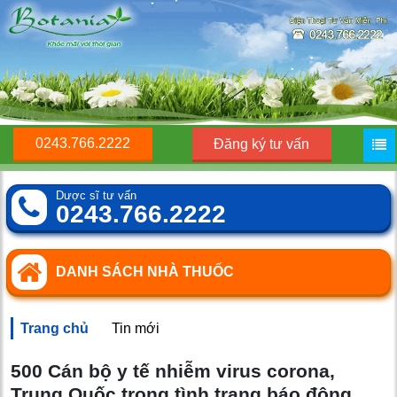
0243.766.2222
Đăng ký tư vấn
Dược sĩ tư vấn
0243.766.2222
DANH SÁCH NHÀ THUỐC
Trang chủ
Tin mới
500 Cán bộ y tế nhiễm virus corona,
Trung Quốc trong tình trạng báo động