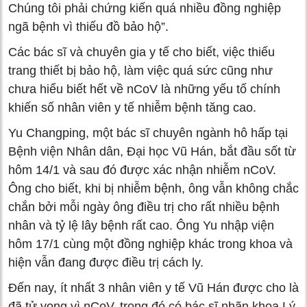
Chúng tôi phải chứng kiến quá nhiều đồng nghiệp
ngã bệnh vì thiếu đồ bảo hộ”.
Các bác sĩ và chuyên gia y tế cho biết, việc thiếu
trang thiết bị bảo hộ, làm việc quá sức cũng như
chưa hiểu biết hết về nCoV là những yếu tố chính
khiến số nhân viên y tế nhiễm bệnh tăng cao.
Yu Changping, một bác sĩ chuyên ngành hô hấp tại
Bệnh viện Nhân dân, Đại học Vũ Hán, bắt đầu sốt từ
hôm 14/1 và sau đó được xác nhận nhiễm nCoV.
Ông cho biết, khi bị nhiễm bệnh, ông vẫn không chắc
chắn bởi mỗi ngày ông điều trị cho rất nhiều bệnh
nhân và tỷ lệ lây bệnh rất cao. Ông Yu nhập viện
hôm 17/1 cùng một đồng nghiệp khác trong khoa và
hiện vẫn đang được điều trị cách ly.
Đến nay, ít nhất 3 nhân viên y tế Vũ Hán được cho là
đã tử vong vì nCoV, trong đó có bác sĩ nhãn khoa Lý