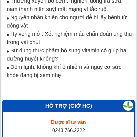
Thường xuyên bỏ cơm, ‘nghiện’ uống trà sữa,
nam thanh niên suýt mất mạng vì tắc ruột
Nguyên nhân khiến cho người dễ bị lây bệnh từ
động vật
Hy vọng mới: Xét nghiệm máu chẩn đoán ung thư
trong vài phút
Sử dụng thực phẩm bổ sung vitamin có giúp hạ
đường huyết không?
Đêm lạnh, không khí ô nhiễm và nguy cơ sức
khỏe đang bị xem nhẹ
HỖ TRỢ (GIỜ HC)
Dược sĩ tư vấn
0243.766.2222