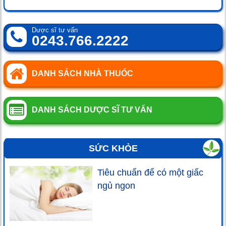
Dược sĩ tư vấn
0243.766.2222
DANH SÁCH NHÀ THUỐC
DANH SÁCH DƯỢC SĨ TƯ VẤN
SỨC KHỎE
Tiêu chuẩn để có một giấc
ngủ ngon