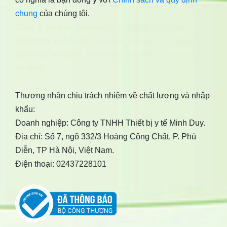
chung
của chúng tôi.
Công ty botania
,
bonimen
,
bonidiabet
,
bonibrain
,
bonidetox
,
bonihappy
,
bonigut
,
bonivein
,
bonisleep
,
boniseal
,
bonibaio
,
bonismok
,
bonikiddy
,
boniancol
,
bonihair
Thương nhân chịu trách nhiệm về chất lượng và nhập
khẩu:
Doanh nghiệp: Công ty TNHH Thiết bị y tế Minh Duy.
Địa chỉ: Số 7, ngõ 332/3 Hoàng Công Chất, P. Phú
Diễn, TP Hà Nội, Việt Nam.
Điện thoại: 02437228101