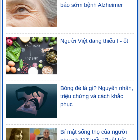
báo sớm bệnh Alzheimer
Người Việt đang thiếu I - ốt
Bóng đè là gì? Nguyên nhân,
triệu chứng và cách khắc
phục
Bí mật sống thọ của người
phụ nữ 117 tuổi: “Ruột trẻ”