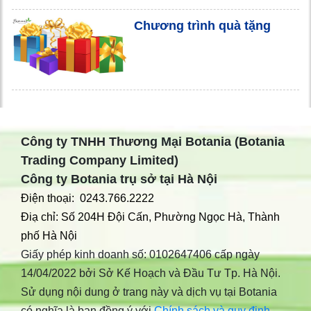
Chương trình quà tặng
Công ty TNHH Thương Mại Botania (Botania
Trading Company Limited)
Công ty Botania trụ sở tại Hà Nội
Điện thoại: 0243.766.2222
Điạ chỉ: Số 204H Đội Cấn, Phường Ngọc Hà, Thành
phố Hà Nội
Giấy phép kinh doanh số: 0102647406 cấp ngày
14/04/2022 bởi Sở Kế Hoạch và Đầu Tư Tp. Hà Nội.
Sử dụng nội dung ở trang này và dịch vụ tại Botania
có nghĩa là bạn đồng ý với
Chính sách và quy định