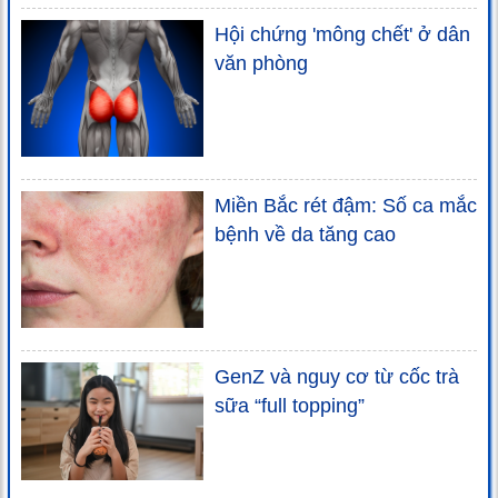
Hội chứng 'mông chết' ở dân
văn phòng
Miền Bắc rét đậm: Số ca mắc
bệnh về da tăng cao
GenZ và nguy cơ từ cốc trà
sữa “full topping”