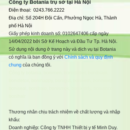
Công ty Botania trụ sở tại Hà Nội
Điện thoại: 0243.766.2222
Điạ chỉ: Số 204H Đội Cấn, Phường Ngọc Hà, Thành
phố Hà Nội
Giấy phép kinh doanh số: 0102647406 cấp ngày
14/04/2022 bởi Sở Kế Hoạch và Đầu Tư Tp. Hà Nội.
Sử dụng nội dung ở trang này và dịch vụ tại Botania
có nghĩa là bạn đồng ý với
Chính sách và quy định
chung
của chúng tôi.
Công ty botania
,
bonimen
,
bonidiabet
,
bonibrain
,
bonidetox
,
bonihappy
,
bonigut
,
bonivein
,
bonisleep
,
boniseal
,
bonibaio
,
bonismok
,
bonikiddy
,
boniancol
,
bonihair
Thương nhân chịu trách nhiệm về chất lượng và nhập
khẩu:
Doanh nghiệp: Công ty TNHH Thiết bị y tế Minh Duy.