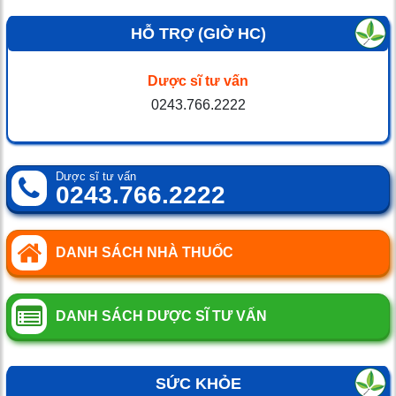
HỖ TRỢ (GIỜ HC)
Dược sĩ tư vấn
0243.766.2222
Dược sĩ tư vấn
0243.766.2222
DANH SÁCH NHÀ THUỐC
DANH SÁCH DƯỢC SĨ TƯ VẤN
SỨC KHỎE