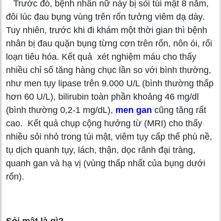
Trước đó, bệnh nhân nữ này bị sỏi túi mật 8 năm,
đôi lúc đau bụng vùng trên rốn tưởng viêm dạ dày.
Tuy nhiên, trước khi đi khám một thời gian thì bệnh
nhân bị đau quặn bụng từng cơn trên rốn, nôn ói, rối
loạn tiêu hóa. Kết quả xét nghiệm máu cho thấy
nhiều chỉ số tăng hàng chục lần so với bình thường,
như men tụy lipase trên 9.000 U/L (bình thường thấp
hơn 60 U/L), bilirubin toàn phần khoảng 46 mg/dl
(bình thường 0,2-1 mg/dL),
men gan
cũng tăng rất
cao. Kết quả chụp cộng hưởng từ (MRI) cho thấy
nhiều sỏi nhỏ trong túi mật, viêm tụy cấp thể phù nề,
tụ dịch quanh tụy, lách, thận, dọc rãnh đại tràng,
quanh gan và hạ vị (vùng thấp nhất của bụng dưới
rốn).
Sỏi mật là gì?