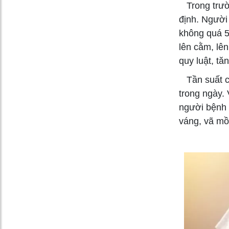
Trong trườn
định. Người
không quá 5 
lên cằm, lên
quy luật, tă
Tần suất các
trong ngày. 
người bệnh c
váng, vã mồ h