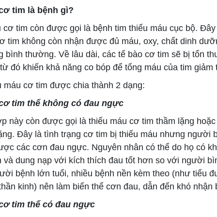
ơ tim là bệnh gì?
ơ tim còn được gọi là bệnh tim thiếu máu cục bộ. Đây l
cơ tim không còn nhận được đủ máu, oxy, chất dinh dưỡn
 bình thường. Về lâu dài, các tế bào cơ tim sẽ bị tổn t
, từ đó khiến khả năng co bóp để tống máu của tim giảm 
máu cơ tim được chia thành 2 dạng:
cơ tim thể không có đau ngực
này còn được gọi là thiếu máu cơ tim thầm lặng hoặc
ặng. Đây là tình trạng cơ tim bị thiếu máu nhưng người
ợc các cơn đau ngực. Nguyên nhân có thể do họ có kh
 và dung nạp với kích thích đau tốt hơn so với người b
ười bệnh lớn tuổi, nhiều bệnh nền kèm theo (như tiểu 
thần kinh) nên làm biến thể cơn đau, dẫn đến khó nhận b
cơ tim thể có đau ngực