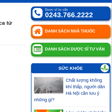
Dược sĩ tư vấn
0243.766.2222
ca tử
DANH SÁCH NHÀ THUỐC
DANH SÁCH DƯỢC SĨ TƯ VẤN
SỨC KHỎE
Chất lượng không
khí thấp, người dân
Hà Nội cần lưu ý
những gì?