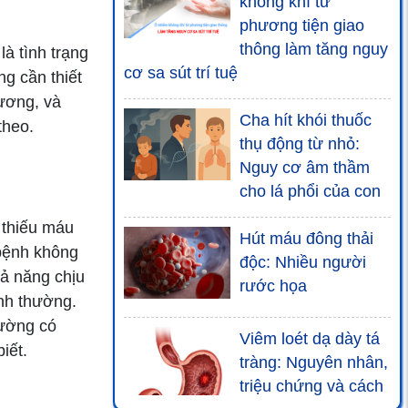
không khí từ
phương tiện giao
thông làm tăng nguy
à tình trạng
cơ sa sút trí tuệ
g cần thiết
hương, và
Cha hít khói thuốc
theo.
thụ động từ nhỏ:
Nguy cơ âm thầm
cho lá phổi của con
 thiếu máu
Hút máu đông thải
 bệnh không
độc: Nhiều người
ả năng chịu
rước họa
ình thường.
đường có
Viêm loét dạ dày tá
iết.
tràng: Nguyên nhân,
triệu chứng và cách