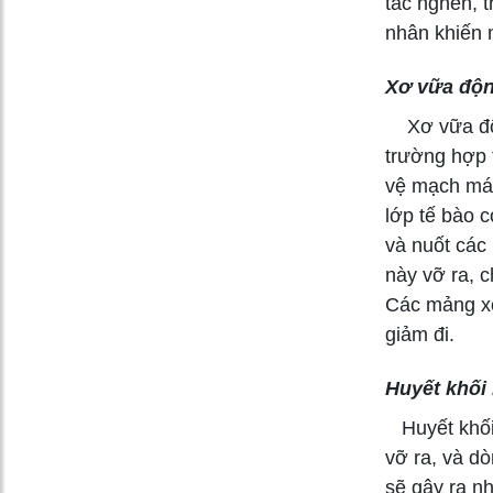
tắc nghẽn, t
nhân khiến 
Xơ vữa độ
Xơ vữa độn
trường hợp 
vệ mạch máu 
lớp tế bào c
và nuốt các 
này vỡ ra, c
Các mảng xơ
giảm đi.
Huyết khối
Huyết khối 
vỡ ra, và dò
sẽ gây ra n