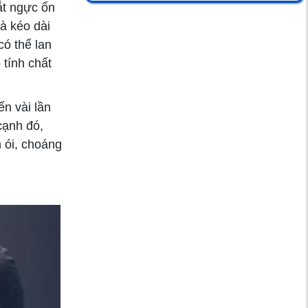
điều trị
ắt ngực ổn
à kéo dài
có thể lan
Trẻ sốt xuất huyết
 tính chất
nên ăn gì?
ến vài lần
cạnh đó,
20 thực phẩm ngừa
 ói, choáng
ung thư nên có
trong tủ lạnh nhà
bạn (Phần 1)
Gia tăng ca mắc
thủy đậu và khuyến
cáo của bác sĩ
Gợi ý những đồ ăn