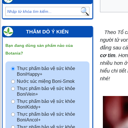
THĂM DÒ Ý KIẾN
Theo Tổ ch
người tử vo
Bạn đang dùng sản phẩm nào của
đằng sau cá
Botania?
cơ tim
. Hơn
nhiều hơn ở 
Thực phẩm bảo vệ sức khỏe
hiểu chi tiế
BoniHappy+
nhé!
Nước súc miệng Boni-Smok
Thực phẩm bảo vệ sức khỏe
BoniVein+
Thực phẩm bảo vệ sức khỏe
BoniKiddy+
Thực phẩm bảo vệ sức khỏe
BoniAncol+
Thực phẩm bảo vệ sức khỏe