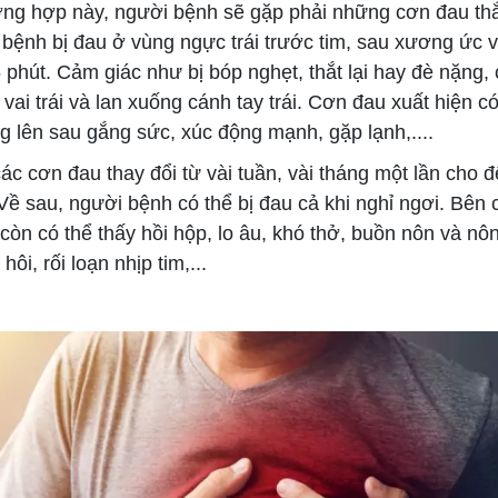
g hợp này, người bệnh sẽ gặp phải những cơn đau th
 bệnh bị đau ở vùng ngực trái trước tim, sau xương ức v
phút. Cảm giác như bị bóp nghẹt, thắt lại hay đè nặng, 
 vai trái và lan xuống cánh tay trái. Cơn đau xuất hiện có
ng lên sau gắng sức, xúc động mạnh, gặp lạnh,....
 cơn đau thay đổi từ vài tuần, vài tháng một lần cho đ
Về sau, người bệnh có thể bị đau cả khi nghỉ ngơi. Bên 
òn có thể thấy hồi hộp, lo âu, khó thở, buồn nôn và nôn
ôi, rối loạn nhịp tim,...