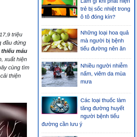
Làm gì khi phát hiện
trẻ bị sốc nhiệt trong
ô tô đóng kín?
Những loại hoa quả
7,9 triệu
mà người bị bệnh
g đầu đứng
tiểu đường nên ăn
g
thiếu máu
, xuất hiện
Nhiều người nhiễm
hãy cùng tìm
nấm, viêm da mùa
cải thiện
mưa
Các loại thuốc làm
tăng đường huyết
người bệnh tiểu
đường cần lưu ý