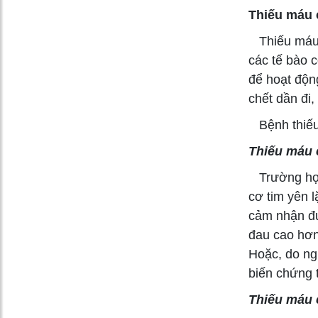
Thiếu máu c
Thiếu máu c
các tế bào 
để hoạt động
chết dần đi
Bệnh thiếu 
Thiếu máu 
Trường hợp 
cơ tim yên l
cảm nhận đư
đau cao hơn
Hoặc, do ng
biến chứng 
Thiếu máu 