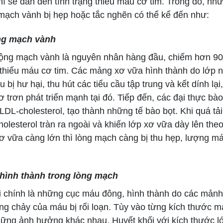
hì sẽ dẫn đến tình trạng thiếu máu cơ tim. Trong đó, n
mạch vành bị hẹp hoặc tắc nghẽn có thể kể đến như:
ng mạch vành
g mạch vành là nguyên nhân hàng đầu, chiếm hơn 9
thiếu máu cơ tim. Các mảng xơ vữa hình thành do lớp 
bị hư hại, thu hút các tiểu cầu tập trung và kết dính lại,
ơ trơn phát triển mạnh tại đó. Tiếp đến, các đại thực bào
LDL-cholesterol, tạo thành những tế bào bọt. Khi quá tải
holesterol tràn ra ngoài và khiến lớp xơ vữa dày lên theo
 vữa càng lớn thì lòng mạch càng bị thu hẹp, lượng má
 hình thành trong lòng mạch
chính là những cục máu đông, hình thành do các mảnh
ng chảy của máu bị rối loạn. Tùy vào từng kích thước m
hững ảnh hưởng khác nhau. Huyết khối với kích thước l