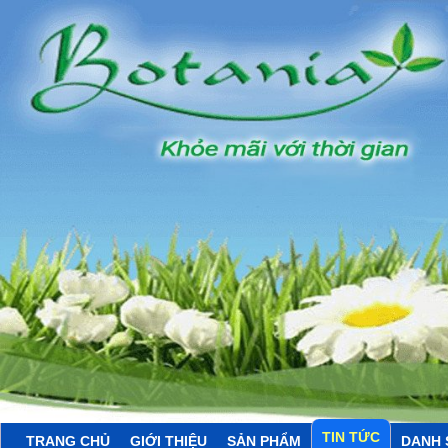
TIN TỨC
TRANG CHỦ
GIỚI THIỆU
SẢN PHẨM
DANH 