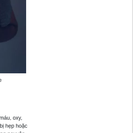
trước khi đi ngủ giúp
bạn ngủ ngon hơn
Nguy cơ rối loạn
cương dương do
hút thuốc lá
Trời trở lạnh, cẩn
trọng nguy cơ liệt
dây thần kinh số 7
do tắm đêm
m
Nhiễm toan hô hấp
là gì? Nguyên nhân
và cách điều trị
máu, oxy,
bị hẹp hoặc