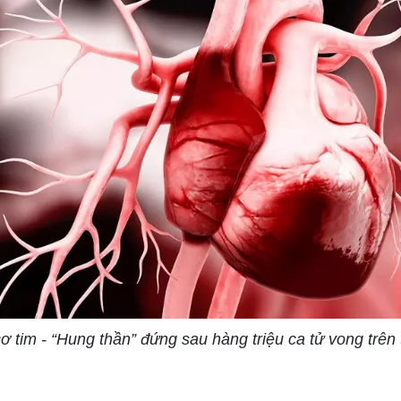
 tim - “Hung thần” đứng sau hàng triệu ca tử vong trên 