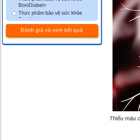
BoniDiabet+
Thực phẩm bảo vệ sức khỏe
BoniHair
Thực phẩm bảo vệ sức khỏe
Đánh giá và xem kết quả
BoniSleep+
Thực phẩm bảo vệ sức khỏe
BoniSeal+
Thực phẩm bảo vệ sức khỏe
BoniGut+
Màng phim tránh thai VCF
Thực phẩm bảo vệ sức khỏe
BoniMen
Thực phẩm bảo vệ sức khỏe
BoniBaio
Thực phẩm bảo vệ sức khỏe
BoniDetox
Thiếu máu cơ