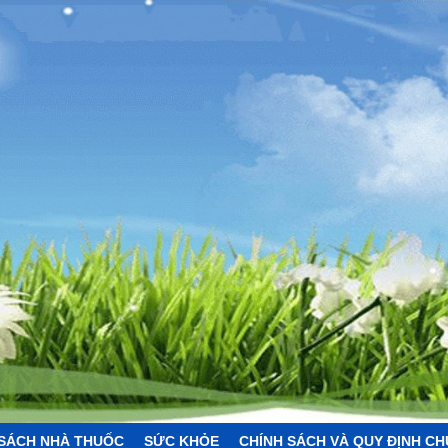
SÁCH NHÀ THUỐC
SỨC KHỎE
CHÍNH SÁCH VÀ QUY ĐỊNH C