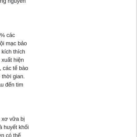
hững nguyên
0% các
nội mạc bảo
 kích thích
 xuất hiện
, các tế bào
 thời gian.
u đến tim
 xơ vữa bị
à huyết khối
ớn có thể