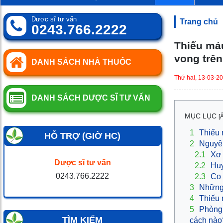
0
SP
Dược sĩ tư vấn
Trang chủ
0243.766.2222
Thiếu máu
vong trên
DANH SÁCH NHÀ THUỐC
Thứ hai, 13-03-2
DANH SÁCH DƯỢC SĨ TƯ VẤN
MỤC LỤC
[
1
Thiếu 
HỖ TRỢ (GIỜ HC)
2
Nguyên
2.1
Xơ 
Dược sĩ tư vấn
2.2
Huy
0243.766.2222
2.3
Co 
3
Những 
4
Thiếu 
5
Phòng 
TÌM KIẾM
cách nào