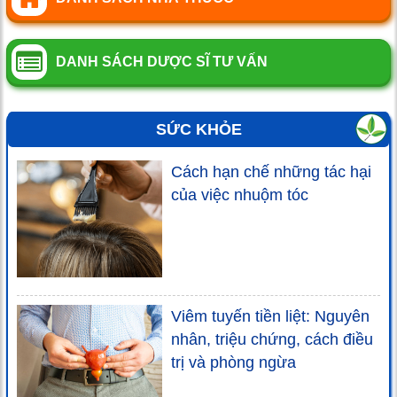
DANH SÁCH DƯỢC SĨ TƯ VẤN
SỨC KHỎE
Cách hạn chế những tác hại
của việc nhuộm tóc
Viêm tuyến tiền liệt: Nguyên
nhân, triệu chứng, cách điều
trị và phòng ngừa