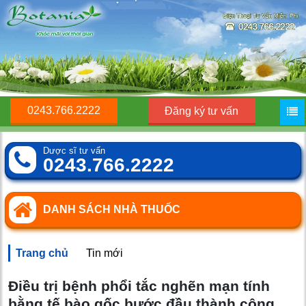
0243.766.2222
Đăng ký tư vấn
Dược sĩ tư vấn
0243.766.2222
DANH SÁCH NHÀ THUỐC
Trang chủ
Tin mới
Điều trị bệnh phổi tắc nghẽn mạn tính
bằng tế bào gốc bước đầu thành công