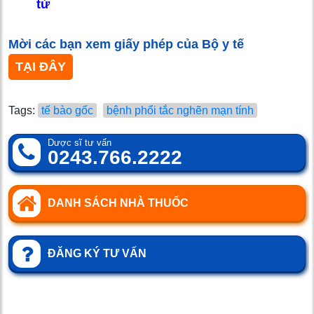
tử
Mời các bạn xem giấy phép của Bộ y tế
TẠI ĐÂY
Tags:
tế bào gốc
bệnh phổi tắc nghẽn mạn tính
Dược sĩ tư vấn
0243.766.2222
DANH SÁCH NHÀ THUỐC
ĐĂNG KÝ TƯ VẤN