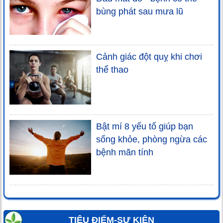
bùng phát sau mưa lũ
Cảnh giác đột quỵ khi chơi
thể thao
Bật mí 8 yếu tố giúp bạn
sống khỏe, phòng ngừa các
bệnh mãn tính
TIÊU ĐIỂM-SỰ KIỆN