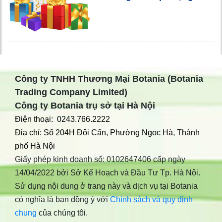
Công ty TNHH Thương Mại Botania (Botania
Trading Company Limited)
Công ty Botania trụ sở tại Hà Nội
Điện thoại: 0243.766.2222
Điạ chỉ: Số 204H Đội Cấn, Phường Ngọc Hà, Thành
phố Hà Nội
Giấy phép kinh doanh số: 0102647406 cấp ngày
14/04/2022 bởi Sở Kế Hoạch và Đầu Tư Tp. Hà Nội.
Sử dụng nội dung ở trang này và dịch vụ tại Botania
có nghĩa là bạn đồng ý với
Chính sách và quy định
chung
của chúng tôi.