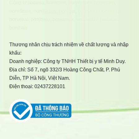
Công ty botania
,
bonimen
,
bonidiabet
,
bonibrain
,
bonidetox
,
bonihappy
,
bonigut
,
bonivein
,
bonisleep
,
boniseal
,
bonibaio
,
bonismok
,
bonikiddy
,
boniancol
,
bonihair
Thương nhân chịu trách nhiệm về chất lượng và nhập
khẩu:
Doanh nghiệp: Công ty TNHH Thiết bị y tế Minh Duy.
Địa chỉ: Số 7, ngõ 332/3 Hoàng Công Chất, P. Phú
Diễn, TP Hà Nội, Việt Nam.
Điện thoại: 02437228101