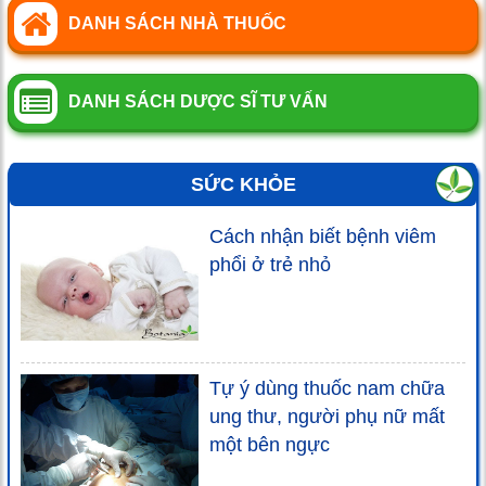
DANH SÁCH NHÀ THUỐC
DANH SÁCH DƯỢC SĨ TƯ VẤN
SỨC KHỎE
Cách nhận biết bệnh viêm
phổi ở trẻ nhỏ
Tự ý dùng thuốc nam chữa
ung thư, người phụ nữ mất
một bên ngực