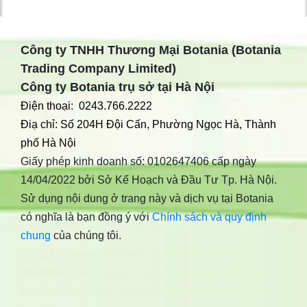
Công ty TNHH Thương Mại Botania (Botania
Trading Company Limited)
Công ty Botania trụ sở tại Hà Nội
Điện thoại: 0243.766.2222
Điạ chỉ: Số 204H Đội Cấn, Phường Ngọc Hà, Thành
phố Hà Nội
Giấy phép kinh doanh số: 0102647406 cấp ngày
14/04/2022 bởi Sở Kế Hoạch và Đầu Tư Tp. Hà Nội.
Sử dụng nội dung ở trang này và dịch vụ tại Botania
có nghĩa là bạn đồng ý với
Chính sách và quy định
chung
của chúng tôi.
Công ty botania
,
bonimen
,
bonidiabet
,
bonibrain
,
bonidetox
,
bonihappy
,
bonigut
,
bonivein
,
bonisleep
,
boniseal
,
bonibaio
,
bonismok
,
bonikiddy
,
boniancol
,