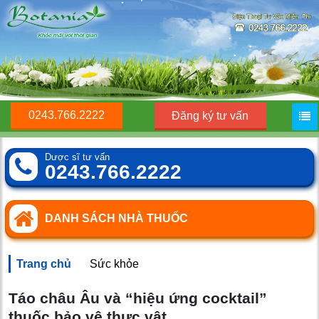
0243.766.2222
Đăng ký tư vấn
Dược sĩ tư vấn
0243.766.2222
DANH SÁCH NHÀ THUỐC
Trang chủ
Sức khỏe
Táo châu Âu và “hiệu ứng cocktail”
thuốc bảo vệ thực vật