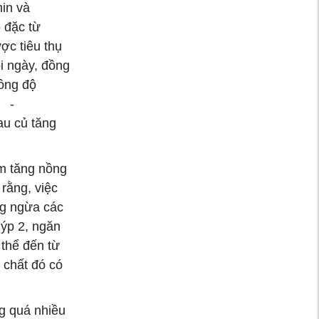
in và
 đặc từ
ợc tiêu thụ
i ngày, đồng
nồng độ
,
-
au củ tăng
àm tăng nồng
 rằng, việc
òng ngừa các
uýp 2, ngăn
thể đến từ
 chất đó có
g quá nhiều