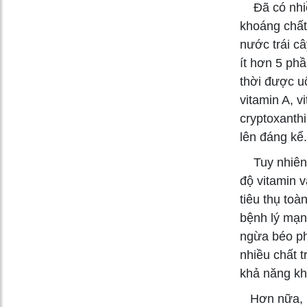
Đã có nhiều
khoáng chất
nước trái c
ít hơn 5 ph
thời được uố
vitamin A, v
cryptoxanth
lên đáng kể.
Tuy nhiên, 
độ vitamin v
tiêu thụ toà
bệnh lý mạn
ngừa béo ph
nhiều chất 
khả năng kh
Hơn nữa, 1 