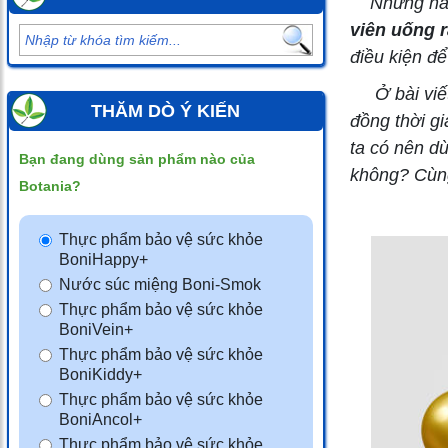
Những năm 
viên uống 
điều kiện để
Ở bài viết 
THĂM DÒ Ý KIẾN
đồng thời gi
ta có nên d
Bạn đang dùng sản phẩm nào của
không? Cùng
Botania?
Thực phẩm bảo vệ sức khỏe
BoniHappy+
Nước súc miệng Boni-Smok
Thực phẩm bảo vệ sức khỏe
BoniVein+
Thực phẩm bảo vệ sức khỏe
BoniKiddy+
Thực phẩm bảo vệ sức khỏe
BoniAncol+
Thực phẩm bảo vệ sức khỏe