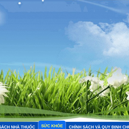
SỨC KHỎE
SÁCH NHÀ THUỐC
CHÍNH SÁCH VÀ QUY ĐỊNH C