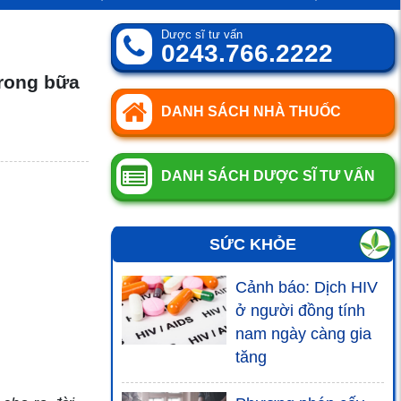
Dược sĩ tư vấn
0243.766.2222
trong bữa
DANH SÁCH NHÀ THUỐC
DANH SÁCH DƯỢC SĨ TƯ VẤN
SỨC KHỎE
Cảnh báo: Dịch HIV
ở người đồng tính
nam ngày càng gia
tăng