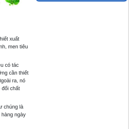
- Đừng chủ quan với
căn bệnh này?
Tìm hiểu về chỉ số
đường huyết của
iết xuất
bệnh nhân tiểu
inh, men tiêu
đường
Viêm tiểu phế quản
u có tác
ở trẻ em: Nguyên
ỡng cần thiết
nhân, dấu hiệu và
goài ra, nó
phòng ngừa
 đổi chất
Nổi hạch sau tai do
ư chúng là
nguyên nhân gì?
n hàng ngày