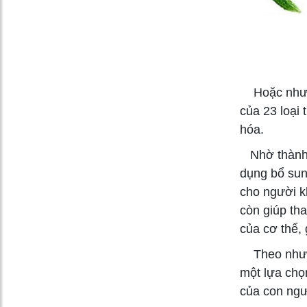
Hoặc như vi
của 23 loại 
hóa. ​
Nhờ thành p
dụng bổ su
cho người k
còn giúp tha
của cơ thể, 
Theo như nh
một lựa chọ
của con ngư