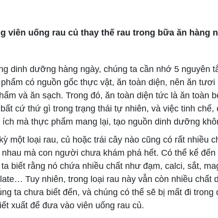
g viên uống rau củ thay thế rau trong bữa ăn hàng 
 dinh dưỡng hàng ngày, chúng ta cần nhớ 5 nguyên tắ
 phẩm có nguồn gốc thực vật, ăn toàn diện, nên ăn tươi
ẩm và ăn sạch. Trong đó, ăn toàn diện tức là ăn toàn bộ
bất cứ thứ gì trong trạng thái tự nhiên, và việc tinh chế, 
i ích mà thực phẩm mang lại, tạo nguồn dinh dưỡng khô
 một loại rau, củ hoặc trái cây nào cũng có rất nhiều c
 nhau mà con người chưa khám phá hết. Có thể kể đế
 ta biết rằng nó chứa nhiều chất như đạm, calci, sắt, magi
olate… Tuy nhiên, trong loại rau này vẫn còn nhiều chất
g ta chưa biết đến, và chúng có thể sẽ bị mất đi trong 
iết xuất để đưa vào viên uống rau củ.