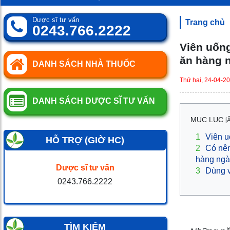
0
SP
Dược sĩ tư vấn
Trang chủ
0243.766.2222
Viên uống
ăn hàng 
DANH SÁCH NHÀ THUỐC
Thứ hai, 24-04-2
DANH SÁCH DƯỢC SĨ TƯ VẤN
MỤC LỤC
[
1
Viên u
HỖ TRỢ (GIỜ HC)
2
Có nên
hàng ngà
Dược sĩ tư vấn
3
Dùng v
0243.766.2222
TÌM KIẾM