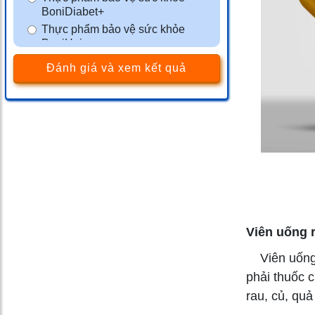
BoniDiabet+
Thực phẩm bảo vệ sức khỏe
BoniHair
Thực phẩm bảo vệ sức khỏe
Đánh giá và xem kết quả
BoniSleep+
Thực phẩm bảo vệ sức khỏe
BoniSeal+
Thực phẩm bảo vệ sức khỏe
BoniGut+
Màng phim tránh thai VCF
Thực phẩm bảo vệ sức khỏe
BoniMen
Thực phẩm bảo vệ sức khỏe
BoniBaio
Viên uống r
Thực phẩm bảo vệ sức khỏe
BoniDetox
Viên uống 
phải thuốc 
rau, củ, quả