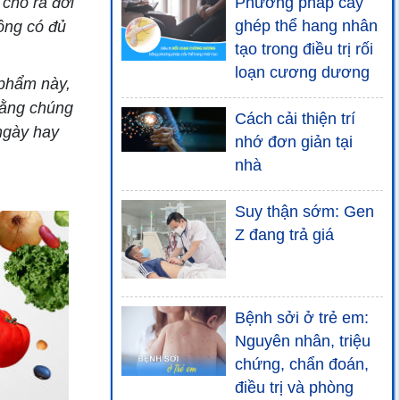
cho ra đời
Phương pháp cấy
ghép thể hang nhân
ông có đủ
tạo trong điều trị rối
loạn cương dương
 phẩm này,
 rằng chúng
Cách cải thiện trí
ngày hay
nhớ đơn giản tại
nhà
Suy thận sớm: Gen
Z đang trả giá
Bệnh sởi ở trẻ em:
Nguyên nhân, triệu
chứng, chẩn đoán,
điều trị và phòng