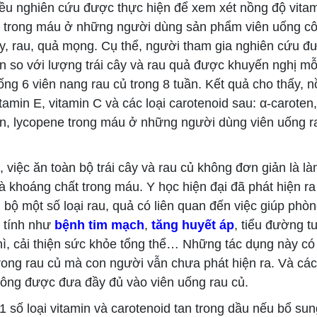
 nghiên cứu được thực hiện để xem xét nồng độ vitam
 trong máu ở những người dùng sản phẩm viên uống cô
ây, rau, quả mọng. Cụ thể, người tham gia nghiên cứu đư
ần so với lượng trái cây và rau quả được khuyến nghị mỗ
ng 6 viên nang rau củ trong 8 tuần. Kết quả cho thấy, 
itamin E, vitamin C và các loại carotenoid sau: α-caroten
in, lycopene trong máu ở những người dùng viên uống r
việc ăn toàn bộ trái cây và rau củ không đơn giản là l
à khoáng chất trong máu. Y học hiện đại đã phát hiện ra
n bộ một số loại rau, quả có liên quan đến việc giúp ph
 tính như
bệnh tim mạch
,
tăng huyết áp
, tiểu đường t
ì, cải thiện sức khỏe tổng thể… Những tác dụng này có 
trong rau củ mà con người vẫn chưa phát hiện ra. Và các
ông được đưa đầy đủ vào viên uống rau củ.
số loại vitamin và carotenoid tan trong dầu nếu bổ sun