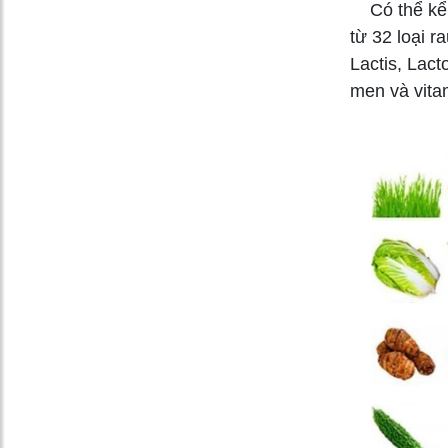
Có thể kể đ
từ 32 loại r
Lactis, Lact
men và vita