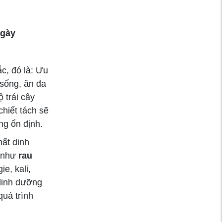
Táo châu Âu và
“hiệu ứng cocktail”
thuốc bảo vệ thực
ngày
vật
c, đó là: Ưu
Uốn ván ở trẻ sơ
 sống, ăn đa
sinh và những điều
cha mẹ cần biết
 trái cây
chiết tách sẽ
ng ổn định.
Top 5 loại thực
phẩm giàu kẽm và
hất dinh
cách chế biến
n như
rau
e, kali,
 dinh dưỡng
5 tác dụng phụ của
quá trình
chế độ ăn keto