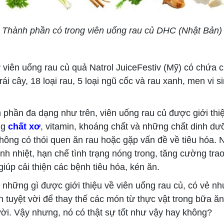
Thành phần có trong viên uống rau củ DHC (Nhật Bản)
ên uống rau củ quả Natrol JuiceFestiv (Mỹ) có chứa ch
trái cây, 18 loại rau, 5 loại ngũ cốc và rau xanh, men vi s
hần đa dạng như trên, viên uống rau củ được giới thiệ
ng
chất xơ
, vitamin, khoáng chất và những chất dinh dư
hông có thói quen ăn rau hoặc gặp vấn đề về tiêu hóa. N
nh nhiệt, hạn chế tình trạng nóng trong, tăng cường trao
giúp cải thiện các bệnh tiêu hóa, kén ăn.
ững gì được giới thiệu về viên uống rau củ, có vẻ nh
n tuyệt vời để thay thế các món từ thực vật trong bữa ă
ời. Vậy nhưng, nó có thật sự tốt như vậy hay không?