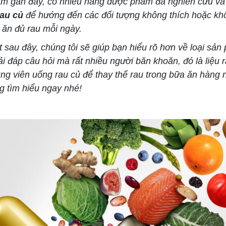
gần đây, có nhiều hãng dược phẩm đã nghiên cứu và 
rau củ
để hướng đến các đối tượng không thích hoặc kh
 ăn đủ rau mỗi ngày.
sau đây, chúng tôi sẽ giúp bạn hiểu rõ hơn về loại sản
ải đáp câu hỏi mà rất nhiều người băn khoăn, đó là liệu
ùng viên uống rau củ để thay thế rau trong bữa ăn hàng 
 tìm hiểu ngay nhé!