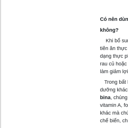
Có nên dùn
không?
Khi bổ sung
tiên ăn thực
dạng thực ph
rau củ hoặc 
làm giảm lợ
Trong bất kỳ
dưỡng khác
bina
, chúng
vitamin A, f
khác mà chún
chế biến, ch