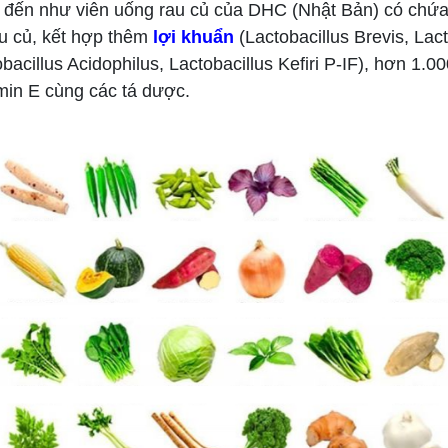
ến như viên uống rau củ của DHC (Nhật Bản) có chứa 
au củ, kết hợp thêm
lợi khuẩn
(Lactobacillus Brevis, Lact
obacillus Acidophilus, Lactobacillus Kefiri P-IF), hơn 1.0
min E cùng các tá dược.