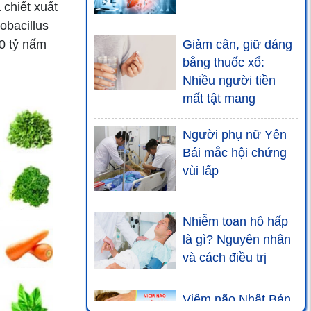
chiết xuất
obacillus
00 tỷ nấm
Giảm cân, giữ dáng
bằng thuốc xổ:
Nhiều người tiền
mất tật mang
Người phụ nữ Yên
Bái mắc hội chứng
vùi lấp
Nhiễm toan hô hấp
là gì? Nguyên nhân
và cách điều trị
Viêm não Nhật Bản