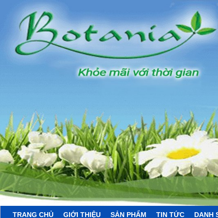
TRANG CHỦ
GIỚI THIỆU
SẢN PHẨM
TIN TỨC
DANH 