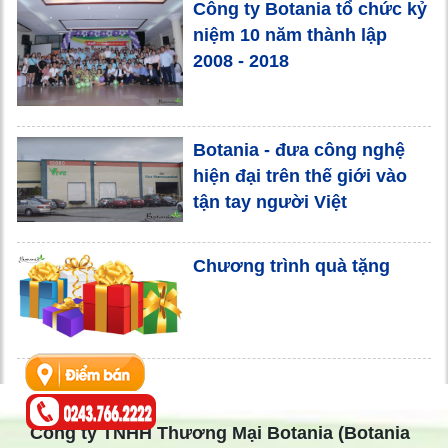
Công ty Botania tổ chức kỷ
niệm 10 năm thành lập
2008 - 2018
Botania - đưa công nghệ
hiện đại trên thế giới vào
tận tay người Việt
Chương trình quà tặng
Công ty TNHH Thương Mại Botania (Botania