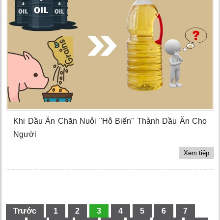
Khi Dầu Ăn Chăn Nuôi "Hô Biến" Thành Dầu Ăn Cho
Người
Xem tiếp
Trước
1
2
3
4
5
6
7