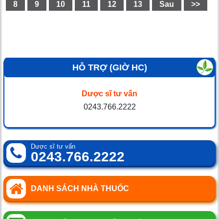
8
9
10
11
12
13
Sau
>>
HỖ TRỢ (GIỜ HC)
Dược sĩ tư vấn
0243.766.2222
Dược sĩ tư vấn
0243.766.2222
DANH SÁCH NHÀ THUỐC