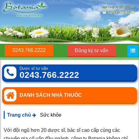
0243.766.2222
Đăng ký tư vấn
Dược sĩ tư vấn
0243.766.2222
DANH SÁCH NHÀ THUỐC
Trang chủ
Sức khỏe
Với đội ngũ hơn 20 dược sĩ, bác sĩ cao cấp cùng các
chuyên gia cố vấn đầu ngành, công ty Botania không chỉ