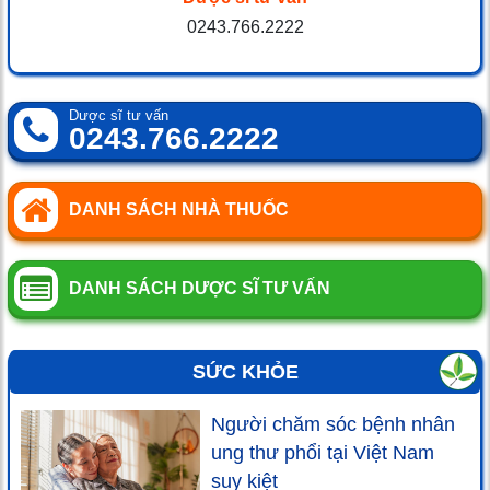
0243.766.2222
Dược sĩ tư vấn
0243.766.2222
DANH SÁCH NHÀ THUỐC
DANH SÁCH DƯỢC SĨ TƯ VẤN
SỨC KHỎE
Người chăm sóc bệnh nhân
ung thư phổi tại Việt Nam
suy kiệt