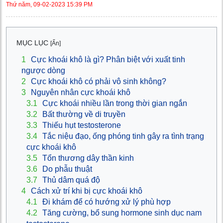
Thứ năm, 09-02-2023 15:39 PM
MỤC LỤC
[Ẩn]
1
Cực khoái khô là gì? Phân biệt với xuất tinh
ngược dòng
2
Cực khoái khô có phải vô sinh không?
3
Nguyên nhân cực khoái khô
3.1
Cực khoái nhiều lần trong thời gian ngắn
3.2
Bất thường về di truyền
3.3
Thiếu hụt testosterone
3.4
Tắc niệu đạo, ống phóng tinh gây ra tình trạng
cực khoái khô
3.5
Tổn thương dây thần kinh
3.6
Do phẫu thuật
3.7
Thủ dâm quá độ
4
Cách xử trí khi bị cực khoái khô
4.1
Đi khám để có hướng xử lý phù hợp
4.2
Tăng cường, bổ sung hormone sinh dục nam