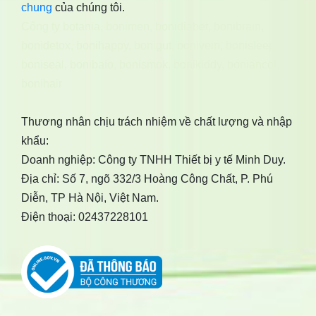
chung
của chúng tôi.
Công ty botania
,
bonimen
,
bonidiabet
,
bonibrain
,
bonidetox
,
bonihappy
,
bonigut
,
bonivein
,
bonisleep
,
boniseal
,
bonibaio
,
bonismok
,
bonikiddy
,
boniancol
,
bonihair
Thương nhân chịu trách nhiệm về chất lượng và nhập
khẩu:
Doanh nghiệp: Công ty TNHH Thiết bị y tế Minh Duy.
Địa chỉ: Số 7, ngõ 332/3 Hoàng Công Chất, P. Phú
Diễn, TP Hà Nội, Việt Nam.
Điện thoại: 02437228101