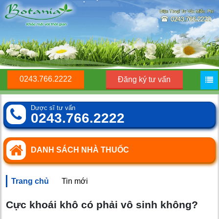
0243.766.2222
Đăng ký tư vấn
Dược sĩ tư vấn
0243.766.2222
DANH SÁCH NHÀ THUỐC
Trang chủ
Tin mới
Cực khoái khô có phải vô sinh không?